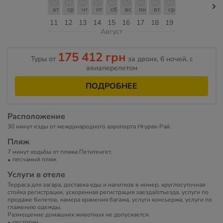
вт
ср
чт
пт
сб
вс
пн
вт
ср
11
12
13
14
15
16
17
18
19
Август
175 412 грн
Туры от
за двоих, 6 ночей, c
авиаперелетом
ПОДРОБНЕЕ
Расположение
30 минут езды от международного аэропорта Нгурах-Рай.
Пляж
7 минут ходьбы от пляжа Петитенгет.
песчаный пляж
Услуги в отеле
Терраса для загара, доставка еды и напитков в номер, круглосуточная
стойка регистрации, ускоренная регистрация заезда/отъезда, услуги по
продаже билетов, камера хранения багажа, услуги консьержа, услуги по
глажению одежды.
Размещение домашних животных не допускается.
ресторан