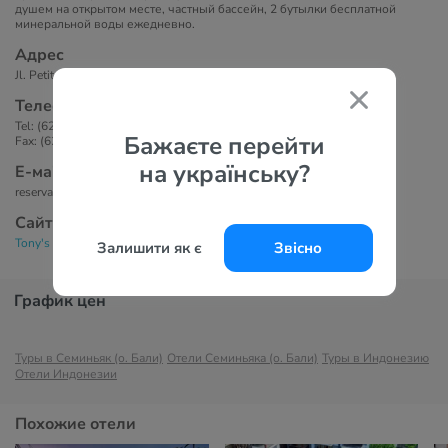
душем на открытом месте, частный бассейн, 2 бутылки бесплатной
минеральной воды ежедневно.
Адрес
Jl. Petitenget, Kerobokan Kuta 80361 Bali - Indonesia
Телефоны
Tel: (62 361) 4738917
Бажаєте перейти
Fax: (62 361) 4735522
на українську?
Е-маil
reservation@balitonys.com
Сайт
Tony's Villas 4*
Залишити як є
Звісно
График цен
Туры в Семиньяк (о. Бали)
Отели Семиньяка (о. Бали)
Туры в Индонезию
Отели Индонезии
Похожие отели