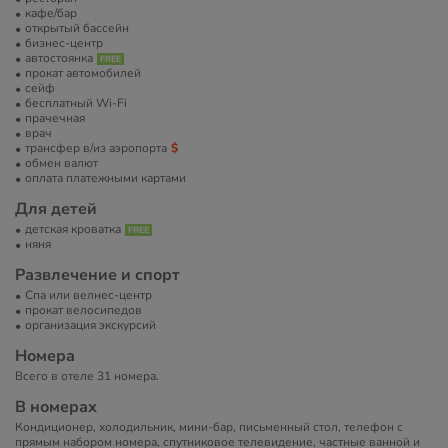
кафе/бар
открытый бассейн
бизнес-центр
автостоянка
прокат автомобилей
сейф
бесплатный Wi-Fi
прачечная
врач
трансфер в/из аэропорта
обмен валют
оплата платежными картами
Для детей
детская кроватка
няня
Развлечение и спорт
Спа или велнес-центр
прокат велосипедов
организация экскурсий
Номера
Всего в отеле 31 номера.
В номерах
Кондиционер, холодильник, мини-бар, письменный стол, телефон с
прямым набором номера, спутниковое телевидение, частные ванной и