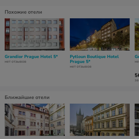
Похожие отели
Grandior Prague Hotel 5*
Pytloun Boutique Hotel
G
Prague 5*
нет отзывов
не
нет отзывов
5
за
Ближайшие отели