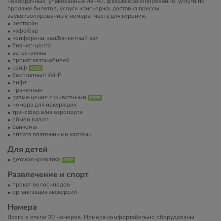
новобрачных, упакованные ланчи, факс/ксерокопирование, услуги по
продаже билетов, услуги консьержа, доставка прессы,
звукоизолированные номера, места для курения.
ресторан
кафе/бар
конференц-зал/банкетный зал
бизнес-центр
автостоянка
прокат автомобилей
сейф
бесплатный Wi-Fi
лифт
прачечная
размещение с животными
номера для некурящих
трансфер в/из аэропорта
обмен валют
банкомат
оплата платежными картами
Для детей
детская кроватка
Развлечение и спорт
прокат велосипедов
организация экскурсий
Номера
Всего в отеле 20 номеров. Номера комфортабельно оборудованы