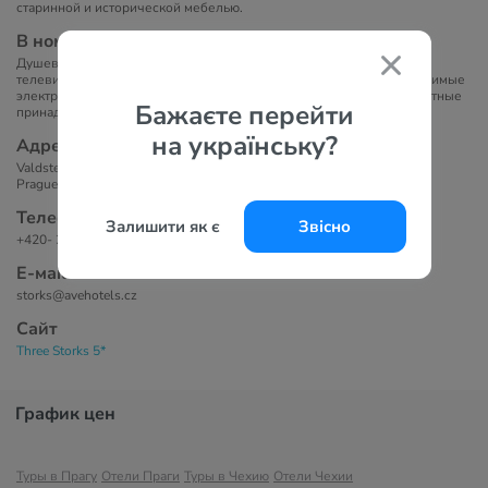
старинной и исторической мебелью.
В номерах
Душевая кабина или ванна, санузел, телевизор, спутниковое
телевидение, телефон, фен, сейф (бесплатно), мини-бар, необходимые
электроприборы для приготовления кофе и чая, бесплатные туалетные
Бажаєте перейти
принадлежности.
на українську?
Адрес
Valdstejnske namesti 8, 118 00
Prague 1 - Mala Strana
Телефоны
Залишити як є
Звісно
+420- 257-210-779
Е-маil
storks@avehotels.cz
Сайт
Three Storks 5*
График цен
Туры в Прагу
Отели Праги
Туры в Чехию
Отели Чехии