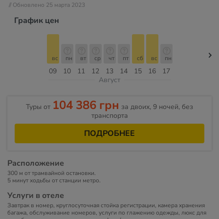
// Обновлено 25 марта 2023
График цен
вс
пн
вт
ср
чт
пт
сб
вс
пн
09
10
11
12
13
14
15
16
17
Август
104 386 грн
Туры от
за двоих, 9 ночей, без
транспорта
ПОДРОБНЕЕ
Расположение
300 м от трамвайной остановки.
5 минут ходьбы от станции метро.
Услуги в отеле
Завтрак в номер, круглосуточная стойка регистрации, камера хранения
багажа, обслуживание номеров, услуги по глажению одежды, люкс для