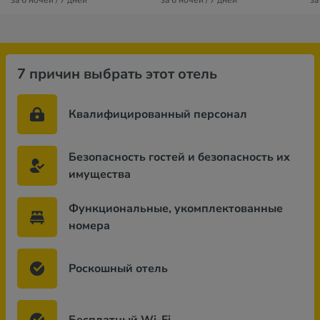
за 6 ночей / 7 дней
за 6 ночей / 7 дней
за
7 причин выбрать этот отель
Квалифицированный персонал
Безопасность гостей и безопасность их
имущества
Функциональные, укомплектованные
номера
Роскошный отель