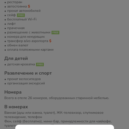
ресторан
автостоянка
прокат автомобилей
сейф
бесплатный Wi-Fi
лифт
прачечная
размещение с животными
номера для некурящих
трансфер в/из аэропорта
обмен валют
оплата платежными картами
Для детей
детская кроватка
Развлечение и спорт
прокат велосипедов
организация экскурсий
Номера
Всего в отеле 26 номеров, оборудованных старинной мебелью.
В номерах
Ванная (душ или ванна, туалет), ЖК-телевизор, спутниковое
телевидение, телефон
Фен, сейф (бесплатно), мини-бар, принадлежности для чая/кофе,
туалетные принадлежности (бесплатно).