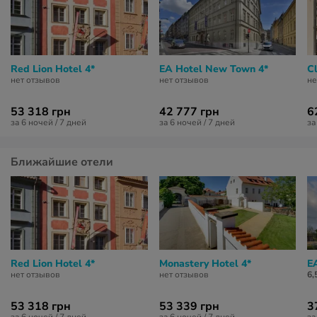
Red Lion Hotel 4*
EA Hotel New Town 4*
C
нет отзывов
нет отзывов
не
53 318 грн
42 777 грн
6
за 6 ночей / 7 дней
за 6 ночей / 7 дней
за
Ближайшие отели
Red Lion Hotel 4*
Monastery Hotel 4*
EA
нет отзывов
нет отзывов
6,
53 318 грн
53 339 грн
3