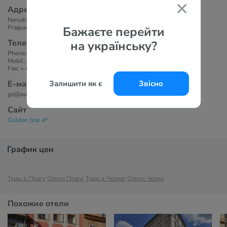
Адрес
Nerudova 48
Prague 1, 118 00
Бажаєте перейти
Телефоны
на українську?
Phone: +420-257-532-867
Mobil.: +420-602-386-001
Fax: + 420- 257-533-624
Е-маil
Залишити як є
Звісно
gs@avehotels.cz
Сайт
Golden Star 4*
График цен
Туры в Прагу
Отели Праги
Туры в Чехию
Отели Чехии
Похожие отели