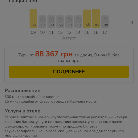
График цен
вс
пн
вт
ср
чт
пт
сб
вс
пн
09
10
11
12
13
14
15
16
17
Август
88 367 грн
Туры от
за двоих, 9 ночей, без
транспорта
ПОДРОБНЕЕ
Расположение
300 м от трамвайной остановки.
15 минут ходьбы от Старого города и Карлова моста.
Услуги в отеле
Терраса, завтрак в номер, круглосуточная стойка регистрации, камера
хранения багажа, услуги по глажению одежды, упакованные ланчи,
факс/ксерокопирование, услуги по продаже билетов,
звукоизолированные номера, специальные номера для аллергиков,
места для курения.