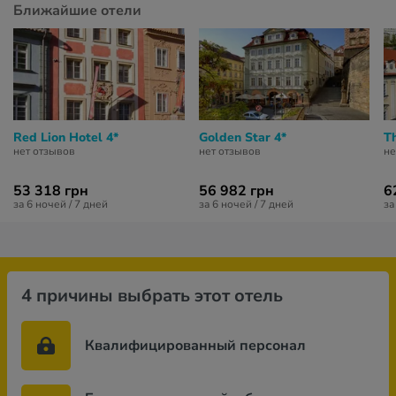
Ближайшие отели
Red Lion Hotel 4*
Golden Star 4*
Th
нет отзывов
нет отзывов
не
53 318 грн
56 982 грн
6
за 6 ночей / 7 дней
за 6 ночей / 7 дней
за
4 причины выбрать этот отель
Квалифицированный персонал