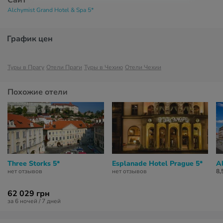
Сайт
Alchymist Grand Hotel & Spa 5*
График цен
Туры в Прагу
Отели Праги
Туры в Чехию
Отели Чехии
Похожие отели
Three Storks 5*
Esplanade Hotel Prague 5*
A
нет отзывов
нет отзывов
8,
62 029 грн
за 6 ночей / 7 дней