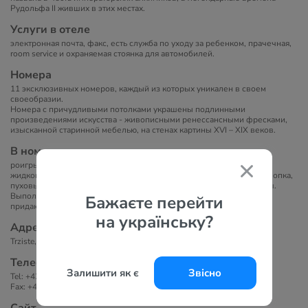
Рудольфа II живших в этих местах.
Услуги в отеле
электронная почта, факс, есть служба по уходу за ребенком, прачечная,
room service и охраняемая стоянка для автомобилей.
Номера
11 эксклюзивных номеров, каждый из которых уникален в своем
своеобразии.
Номера с причудливыми потолками украшены подлинными
произведениями искусства - живописными ренессансными фресками,
изысканной старинной мебелью, на стенах картины XVI – XIX веков.
В номерах
роигрыватель компакт-дисков и DVD, телевизор с
жидкокристаллической панелью, банные полотенца из лучшего хлопка,
пуховые подушки и одеяла, фен, сейф, мини бар, махровые халаты.
Выполненные в стиле барокко кровати с высокими балдахинами
Бажаєте перейти
придают номерам неповторимое очарование.
на українську?
Адрес
Trziste, 19, Прага 1, 110 00, Чехия
Телефоны
Залишити як є
Звісно
Tel: +420257286011
Fax: +420257286017