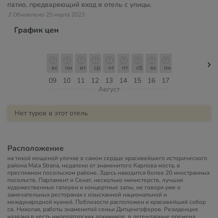
патио, предваряющий вход в отель с улицы.
// Обновлено 25 марта 2023
График цен
вс
пн
вт
ср
чт
пт
сб
вс
пн
09
10
11
12
13
14
15
16
17
Август
Нет туров в этот отель
Расположение
на тихой мощеной улочке в самом сердце красивейшего исторического
района Mala Strana, недалеко от знаменитого Карлова моста, в
престижном посольском районе. Здесь находится более 20 иностранных
посольств, Парламент и Сенат, несколько министерств, лучшие
художественные галереи и концертные залы, не говоря уже о
замечательных ресторанах с изысканной национальной и
международной кухней. Поблизости расположен и красивейший собор
св. Николая, работы знаменитой семьи Дитценгоферов. Резиденция
названа в честь императорских алхимиков, в легендарные времена