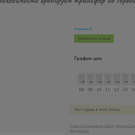
отзывов 0
Добавить отзыв
График цен
сб
вс
пн
вт
ср
чт
пт
сб
сб
вс
пн
вт
ср
чт
п
15
16
17
18
19
20
21
22
08
09
10
11
12
13
1
Август
Нет туров в этот отель
Туры в Семиньяк (о. Бали)
Отели Семи
Индонезии