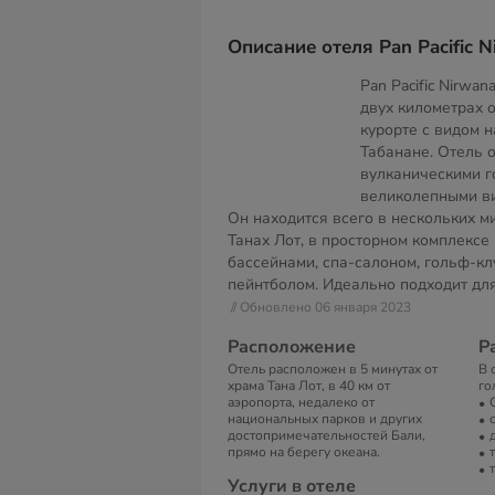
Описание отеля Pan Pacific N
Pan Pacific Nirwan
двух километрах о
курорте с видом 
Табанане. Отель
вулканическими 
великолепными ви
Он находится всего в нескольких м
Танах Лот, в просторном комплексе
бассейнами, спа-салоном, гольф-кл
пейнтболом. Идеально подходит для
// Обновлено 06 января 2023
Расположение
Р
Отель расположен в 5 минутах от
В 
храма Тана Лот, в 40 км от
го
аэропорта, недалеко от
национальных парков и других
достопримечательностей Бали,
прямо на берегу океана.
Услуги в отеле