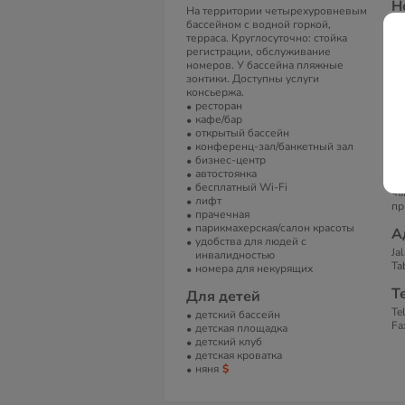
Н
На территории четырехуровневым
бассейном с водной горкой,
В 
терраса. Круглосуточно: стойка
В
регистрации, обслуживание
номеров. У бассейна пляжные
ко
зонтики. Доступны услуги
ча
консьержа.
ка
ресторан
пе
кафе/бар
гл
открытый бассейн
ва
конференц-зал/банкетный зал
бе
бизнес-центр
пр
автостоянка
пи
бесплатный Wi-Fi
ча
лифт
пр
прачечная
парикмахерская/салон красоты
А
удобства для людей с
Ja
инвалидностью
Ta
номера для некурящих
Т
Для детей
Te
детский бассейн
Fa
детская площадка
детский клуб
детская кроватка
няня