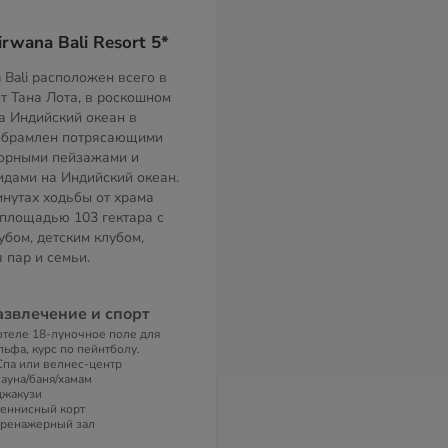
irwana Bali Resort 5*
a Bali расположен всего в
т Тана Лота, в роскошном
на Индийский океан в
 обрамлен потрясающими
горными пейзажами и
дами на Индийский океан.
инутах ходьбы от храма
 площадью 103 гектара с
убом, детским клубом,
 пар и семьи.
азвлечение и спорт
отеле 18-луночное поле для
льфа, курс по пейнтболу.
Спа или велнес-центр
сауна/баня/хамам
джакузи
теннисный корт
тренажерный зал