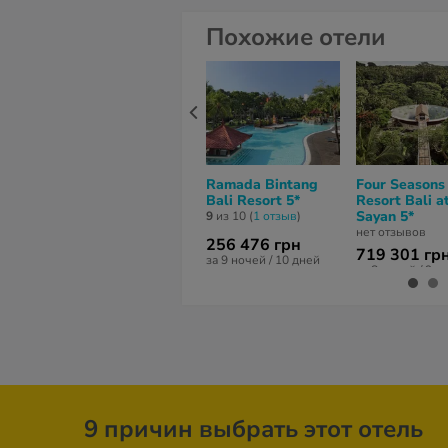
Похожие отели
Ramada Bintang
Four Seasons
Bali Resort 5*
Resort Bali a
Sayan 5*
9
из 10 (
1 отзыв
)
нет отзывов
256 476 грн
719 301 гр
за 9 ночей / 10 дней
за 8 ночей / 9 д
9 причин выбрать этот отель