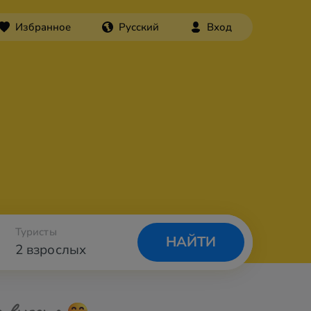
Избранное
Русский
Вход
Туристы
НАЙТИ
2 взрослых
а вылета