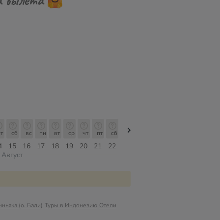
т
сб
вс
пн
вт
ср
чт
пт
сб
сб
вс
пн
вт
ср
чт
4
15
16
17
18
19
20
21
22
08
09
10
11
12
13
Август
ньяка (о. Бали)
Туры в Индонезию
Отели