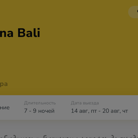
na Bali
ра
Длительность
Дата выезда
ние
7 - 9 ночей
14 авг
,
пт
-
20 авг
,
чт
обходимости бронируем трансфер до город