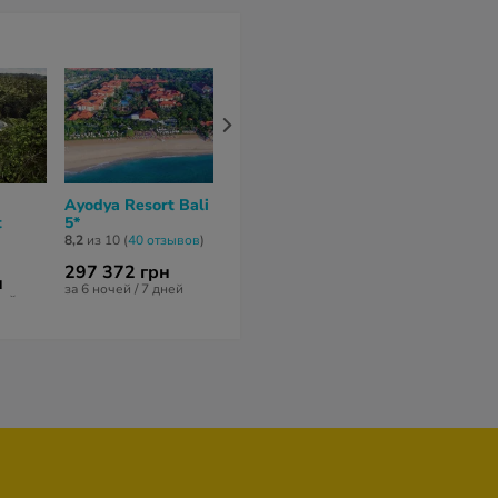
Ayodya Resort Bali
Padma Resort
Intercontinen
t
5*
Legian 5*
Bali Resort 5
8,2
из 10 (
40 отзывов
)
нет отзывов
8,8
из 10 (
10 от
297 372 грн
308 397 гр
н
за 6 ночей / 7 дней
за 10 ночей / 1
ней