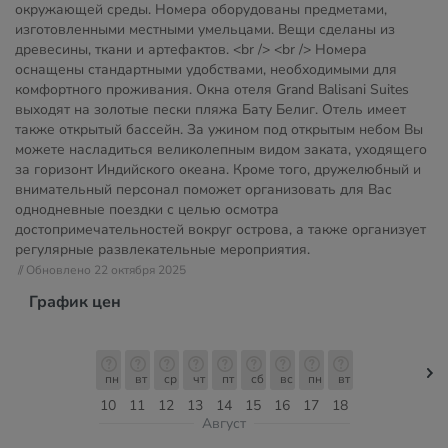
окружающей среды. Номера оборудованы предметами,
изготовленными местными умельцами. Вещи сделаны из
древесины, ткани и артефактов. <br /> <br /> Номера
оснащены стандартными удобствами, необходимыми для
комфортного проживания. Окна отеля Grand Balisani Suites
выходят на золотые пески пляжа Бату Белиг. Отель имеет
также открытый бассейн. За ужином под открытым небом Вы
можете насладиться великолепным видом заката, уходящего
за горизонт Индийского океана. Кроме того, дружелюбный и
внимательный персонал поможет организовать для Вас
однодневные поездки с целью осмотра
достопримечательностей вокруг острова, а также организует
регулярные развлекательные мероприятия.
// Обновлено 22 октября 2025
График цен
пн
вт
ср
чт
пт
сб
вс
пн
вт
10
11
12
13
14
15
16
17
18
Август