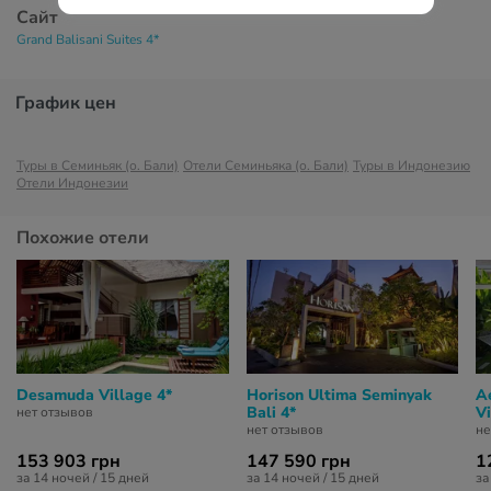
Сайт
Grand Balisani Suites 4*
График цен
Туры в Семиньяк (о. Бали)
Отели Семиньяка (о. Бали)
Туры в Индонезию
Отели Индонезии
Похожие отели
Desamuda Village 4*
Horison Ultima Seminyak
Ae
Bali 4*
Vi
нет отзывов
нет отзывов
не
153 903 грн
147 590 грн
1
за 14 ночей / 15 дней
за 14 ночей / 15 дней
за