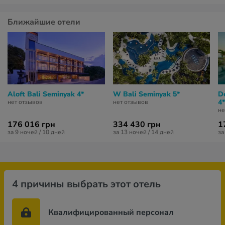
Ближайшие отели
Aloft Bali Seminyak 4*
W Bali Seminyak 5*
D
4*
нет отзывов
нет отзывов
не
176 016 грн
334 430 грн
1
за 9 ночей / 10 дней
за 13 ночей / 14 дней
за
4 причины выбрать этот отель
Квалифицированный персонал