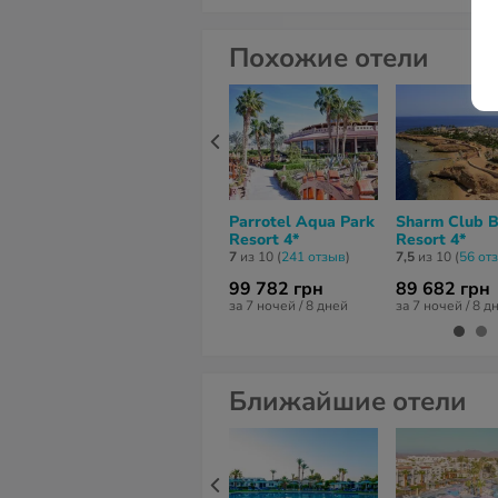
Похожие отели
Parrotel Aqua Park
Sharm Club 
Resort 4*
Resort 4*
7
из 10 (
241 отзыв
)
7,5
из 10 (
56 от
99 782 грн
89 682 грн
за 7 ночей / 8 дней
за 7 ночей / 8 д
Ближайшие отели