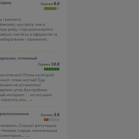
 Шарму
8.0
Оценка
 і ремонту.
Можливо, що свята, але в
про рибу, і про різноманітні
існо, наглість в офіціантів та
прибиральник- приємний,
10.0
Оценка
ха отлично! Отель на второй
минут, пляж чистый! Еда
одными не останетесь!
время суток без проблем
й интернет. . . но это шанс
 посетить это
...
→
о расположение
3.0
Оценка
еночевать. Спасает репутацию
. Номера старые, канализация
исанитария.
...
→