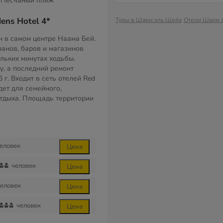
Песчаный пляж
ens Hotel 4*
Туры в Шарм эль Шейх
Отели Шарм 
 в самом центре Наама Бей.
анов, баров и магазинов
ольких минутах ходьбы.
у, а последний ремонт
 г. Входит в сеть отелей Red
дет для семейного,
тдыха. Площадь территории
еловек
Цена
человек
Цена
еловек
Цена
человек
Цена