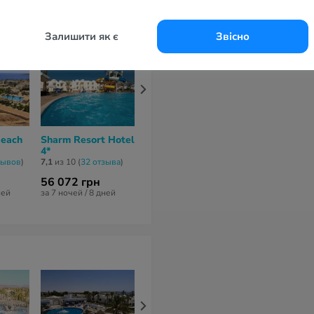
Залишити як є
Звісно
Beach
Sharm Resort Hotel
Invidia Coral Beach
Siva Sharm R
4*
Tiran 4*
& Spa 4*
зывов
)
7,1
из 10 (
32 отзывa
)
6,6
из 10 (
312 отзывов
)
6,3
из 10 (
582 о
56 072 грн
80 487 грн
72 547 грн
ней
за 7 ночей / 8 дней
за 7 ночей / 8 дней
за 8 ночей / 9 