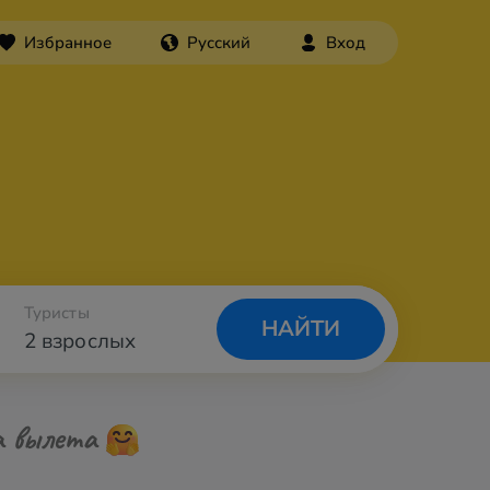
Избранное
Русский
Вход
Туристы
НАЙТИ
2 взрослых
а вылета