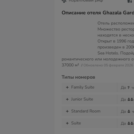
Коралловый риф
Описание отеля Ghazala Gard
Отель расположен
Множество рестор
находятся в неск
Открыт в 1996 год
произведен в 2006
Sea Hotels. Подой
романтического или молодежного о
37000 м²
// Обновлено 05 февраля 2026
Типы номеров
Family Suite
До
ч
Junior Suite
До
Standard Room
До
ч
Suite
До