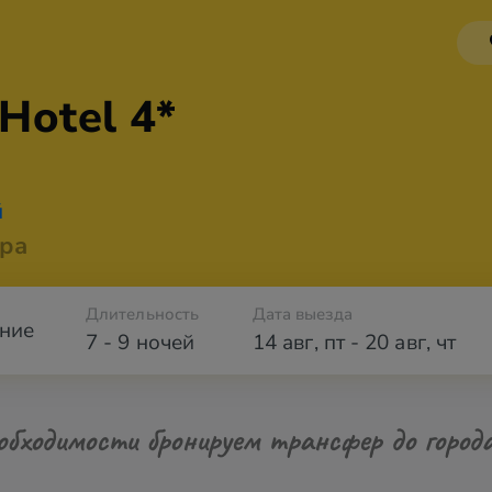
Hotel 4*
й
ра
Длительность
Дата выезда
ние
7 - 9 ночей
14 авг
,
пт
-
20 авг
,
чт
обходимости бронируем трансфер до город