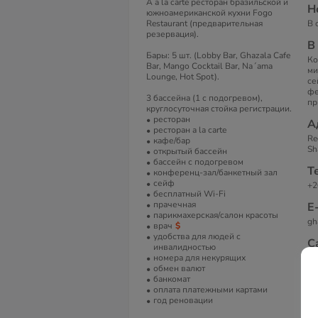
A a la carte ресторан бразильской и
Н
южноамериканской кухни Fogo
Restaurant (предварительная
В 
резервация).
В
Бары: 5 шт. (Lobby Bar, Ghazala Cafe
Ко
Bar, Mango Cocktail Bar, Na´ama
ми
Lounge, Hot Spot).
се
фе
3 бассейна (1 с подогревом),
пр
круглосуточная стойка регистрации.
ресторан
А
ресторан a la carte
Re
кафе/бар
Sh
открытый бассейн
бассейн с подогревом
Т
конференц-зал/банкетный зал
сейф
+2
бесплатный Wi-Fi
прачечная
Е
парикмахерская/салон красоты
gh
врач
удобства для людей с
С
инвалидностью
номера для некурящих
Gh
обмен валют
банкомат
оплата платежными картами
год реновации