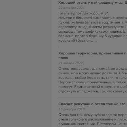
Хороший отель у найкращому місці
22 декабря 2024
Готель відповідає хорошій 3*.
Номери в більшості вимагають оновлень
Кухня. Їжі було багато і в асортименті. 
аеропорту ми одні могли розказувати і 
солодощі. Тому шеф-кухарю подяка. Є, зв
бармена, проте у будинку 5 чудовий 
красивий і без пон
...
→
Хорошая территория, приветливый персонал, отличный
пляж
21 января 2022
Отель понравился, для семейного отды
линии, но к морю можно дойти за 3-5 
хорошая, выбор блюд есть, так что гол
Персонал очень приветливый, в любое 
помогут. Единственный минус, это слабы
отдохнуть от гаджетов. Так что советую
Спасает репутацию отеля только ег
16 декабря 2019
Отель для тех, кому нужно где-то пер
отеля только его расположение и пляж
в ужасном состоянии. В столовой - ант