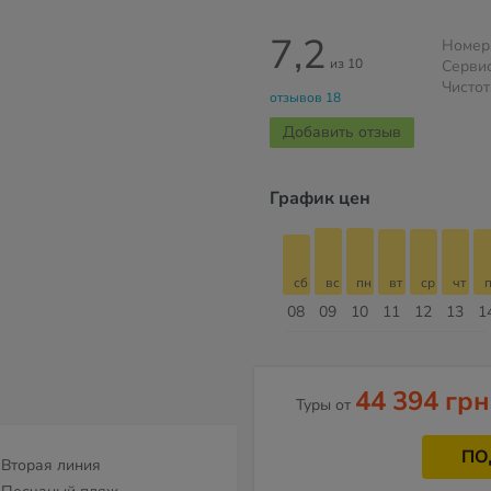
7,2
Номер
из 10
Серви
Чистот
отзывов 18
Добавить отзыв
График цен
сб
вс
пн
вт
ср
чт
пт
сб
сб
вс
пн
вт
ср
чт
п
15
16
17
18
19
20
21
22
08
09
10
11
12
13
1
Август
44 394 грн
Туры от
ПО
Вторая линия