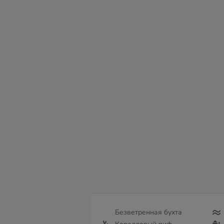
сб
вс
пн
вт
ср
чт
пт
08
09
10
11
12
13
14
Безветренная бухта