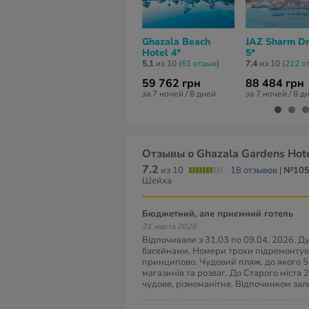
Ghazala Beach
JAZ Sharm D
Hotel 4*
5*
5,1
из 10 (
61 отзыв
)
7,4
из 10 (
212 о
59 762 грн
88 484 грн
за 7 ночей / 8 дней
за 7 ночей / 8 д
Отзывы о Ghazala Gardens Hote
7.2
из 10
18 отзывов
|
№10
Шейха
Бюджетний, але приємний готель
31 марта 2026
Відпочивали з 31.03 по 09.04. 2026. Д
басейнами. Номери трохи підремонтува
принципово. Чудовий пляж, до якого 5
магазинів та розваг. До Старого міста 2
чудове, різноманітне. Відпочинком за