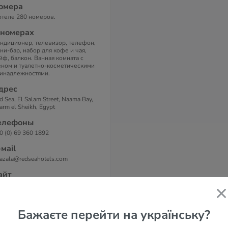
омера
отеле 280 номеров.
 номерах
ндиционер, телевизор, телефон,
ни-бар, набор для кофе и чая,
йф, балкон. Ванная комната с
ном и туалетно-косметическими
инадлежностями.
дрес
d Sea, El Salam Street, Naama Bay,
arm el Sheikh, Egypt
елефоны
0 (0) 69 360 1892
-маil
azala@redseahotels.com
айт
azala Gardens Hotel 4*
Бажаєте перейти на українську?