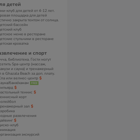
ля детей
ни-клуб для детей от 4-12 лет.
ровая площадка для детей
стично закрыта тентом от солнца.
детский бассейн
детский клуб
детское меню в ресторане
детские стульчики в ресторане
детская кроватка
азвлечение и спорт
чча, библиотека. Гости могут
сетить Spa-центр (массаж,
акузи и сауна) и тренажерный
л в Ghazala Beach за доп. плату.
Спа или велнес-центр
сауна/баня/хамам
бильярд
настольный теннис
теннисный корт
волейбол
тренажерный зал
аэробика
водные развлечения
дайвинг
диско-клуб
анимация
организация экскурсий