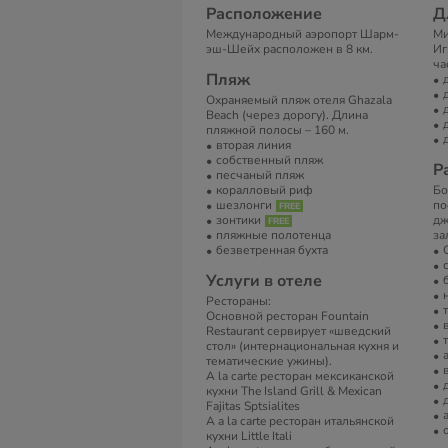
Расположение
Д
Международный аэропорт Шарм-
Ми
эш-Шейх расположен в 8 км.
Иг
ча
Пляж
Охраняемый пляж отеля Ghazala
Beach (через дорогу). Длина
пляжной полосы – 160 м.
вторая линия
собственный пляж
Р
песчаный пляж
коралловый риф
Бо
шезлонги
по
зонтики
дж
пляжные полотенца
за
безветренная бухта
Услуги в отеле
Рестораны:
Основной ресторан Fountain
Restaurant сервирует «шведский
стол» (интернациональная кухня и
тематические ужины).
A la carte ресторан мексиканской
кухни The Island Grill & Mexican
Fajitas Sptsialites
A a la carte ресторан итальянской
кухни Little Itali