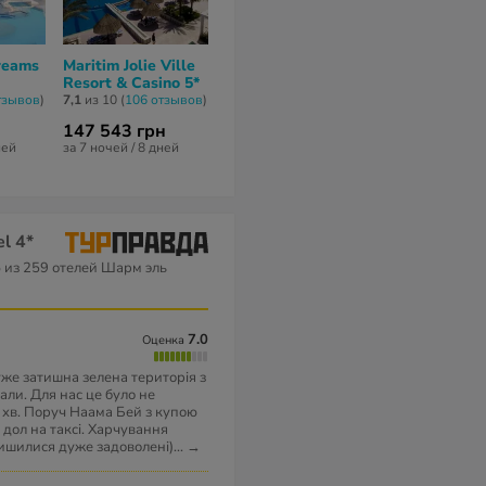
reams
Maritim Jolie Ville
Cataract Resort &
Sharm Drea
Resort & Casino 5*
Aqua Park Naama
Vacation Clu
Bay 4*
тзывов
)
7,1
из 10 (
106 отзывов
)
8,7
из 10 (
4 отз
6,7
из 10 (
90 отзывов
)
147 543 грн
78 255 грн
104 253 грн
ней
за 7 ночей / 8 дней
за 7 ночей / 8 
за 7 ночей / 8 дней
l 4*
5
из 259 отелей Шарм эль
7.0
Оценка
уже затишна зелена територія з
ли. Для нас це було не
 хв. Поруч Наама Бей з купою
 дол на таксі. Харчування
лишилися дуже задоволені)
...
→