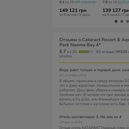
6,4
из 10 (
49 отзывов
)
7,8
из 10 (
110 о
149 121 грн
139 127 гр
за 8 ночей / 9 дней
за 6 ночей / 7 д
Отзывы о Cataract Resort & Aq
Park Naama Bay 4*
6.7
из 10
83 отзыва
|
№103
Шейха
Воду дают только в первый день зас
03 сентября 2024
В общем, приехали в среду вечером 3.0
лет и двое взрослых. Холодильник в н
работает. Душ, фен, уборка в номере, 
проблем нет. Я читала что при заезде
купить в Fix price, или ближайших маг
бутылки на пляж и на пляже есть бар..
Отель соответсвует 3. Ни как не 4
20 марта 2023
Отзыв отель КАТАРАКТ Главный плюс о