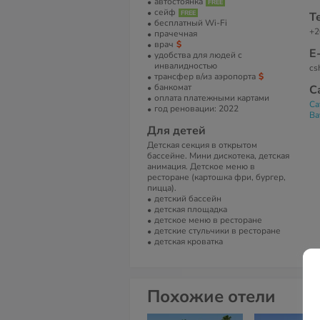
автостоянка
сейф
Т
бесплатный Wi-Fi
+2
прачечная
врач
Е
удобства для людей с
инвалидностью
cs
трансфер в/из аэропорта
банкомат
С
оплата платежными картами
Ca
год реновации: 2022
Ba
Для детей
Детская секция в открытом
бассейне. Мини дискотека, детская
анимация. Детское меню в
ресторане (картошка фри, бургер,
пицца).
детский бассейн
детская площадка
детское меню в ресторане
детские стульчики в ресторане
детская кроватка
Похожие отели