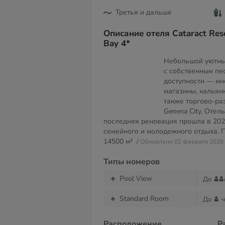
Третья и дальше
Описание отеля Cataract Res
Bay 4*
Небольшой уютный
с собственным пе
доступности — м
магазины, кальянн
также торгово-ра
Genena City. Отель
последняя реновация прошла в 202
семейного и молодежного отдыха. 
14500 м²
// Обновлено 02 февраля 2026
Типы номеров
Pool View
До
Standard Room
До
ч
Расположение
Р