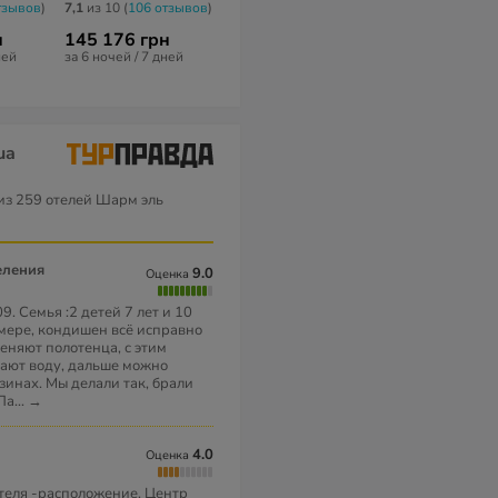
тзывов
)
7,1
из 10 (
106 отзывов
)
5,1
из 10 (
61 отзыв
)
нет отзывов
н
145 176 грн
59 762 грн
94 329 грн
ней
за 6 ночей / 7 дней
за 7 ночей / 8 дней
за 7 ночей / 8 
ua
из 259 отелей Шарм эль
еления
9.0
Оценка
9. Семья :2 детей 7 лет и 10
омере, кондишен всё исправно
меняют полотенца, с этим
 дают воду, дальше можно
азинах. Мы делали так, брали
 Па
...
→
4.0
Оценка
теля -расположение. Центр