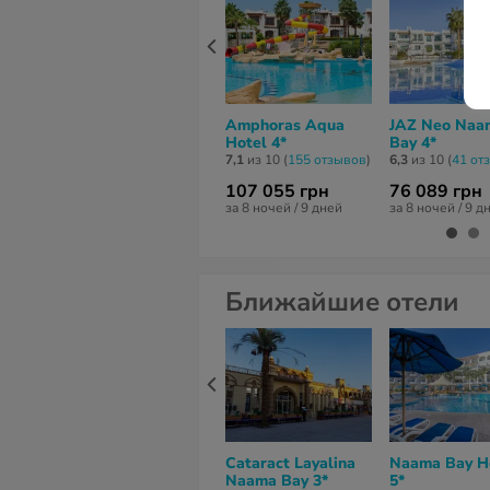
Amphoras Aqua
JAZ Neo Naa
Hotel 4*
Bay 4*
7,1
из 10 (
155 отзывов
)
6,3
из 10 (
41 от
107 055 грн
76 089 грн
за 8 ночей / 9 дней
за 8 ночей / 9 д
Ближайшие отели
Cataract Layalina
Naama Bay H
Naama Bay 3*
5*