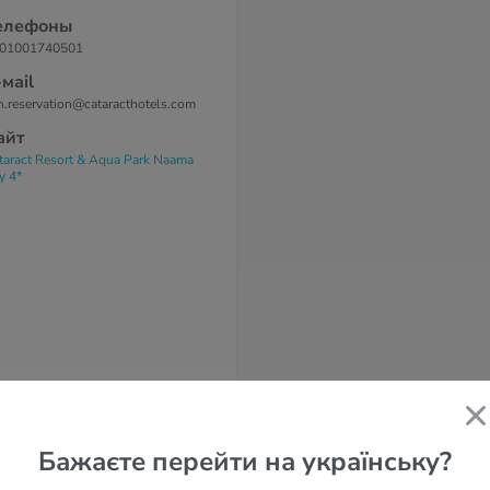
елефоны
01001740501
-маil
h.reservation@cataracthotels.com
айт
taract Resort & Aqua Park Naama
y 4*
Бажаєте перейти на українську?