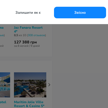
Залишити як є
Звісно
ma
Jaz Fanara Resort
Marina Sharm
Coral Sea A
4*
Hotel 4*
Club 4*
зыв
)
8,5
из 10 (
308 отзывов
)
6,8
из 10 (
107 отзывов
)
8,7
из 10 (
12 от
127 388 грн
179 839 грн
90 051 грн
ней
за 8 ночей / 9 дней
за 7 ночей / 8 дней
за 6 ночей / 7 
otel
Maritim Jolie Ville
Ghazala Beach
Naama Bay S
Resort & Casino 5*
Hotel 4*
& SPA 5*