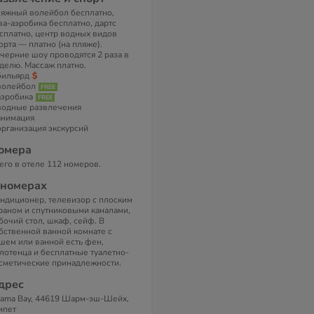
яжный волейбол бесплатно,
ва-аэробика бесплатно, дартс
сплатно, центр водных видов
орта — платно (на пляже).
черние шоу проводятся 2 раза в
делю. Массаж платно.
бильярд
волейбол
аэробика
водные развлечения
анимация
организация экскурсий
омера
его в отеле 112 номеров.
 номерах
ндиционер, телевизор с плоским
раном и спутниковыми каналами,
бочий стол, шкаф, сейф. В
бственной ванной комнате с
шем или ванной есть фен,
лотенца и бесплатные туалетно-
сметические принадлежности.
дрес
ama Bay, 44619 Шарм-эш-Шейх,
ипет