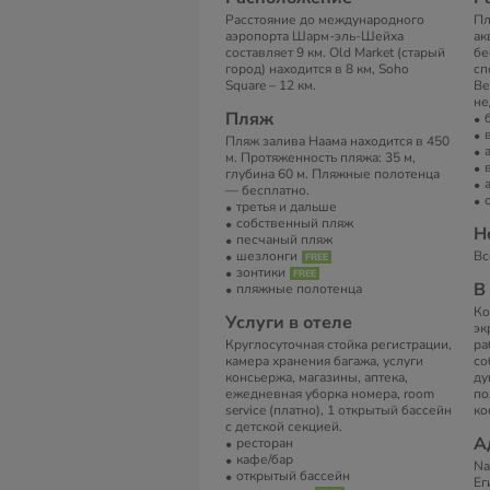
Расстояние до международного
Пл
аэропорта Шарм-эль-Шейха
ак
составляет 9 км. Old Market (старый
бе
город) находится в 8 км, Soho
сп
Square – 12 км.
Ве
не
Пляж
Пляж залива Наама находится в 450
м. Протяженность пляжа: 35 м,
глубина 60 м. Пляжные полотенца
— бесплатно.
третья и дальше
собственный пляж
Н
песчаный пляж
шезлонги
Вс
зонтики
В
пляжные полотенца
Ко
Услуги в отеле
эк
Круглосуточная стойка регистрации,
ра
камера хранения багажа, услуги
со
консьержа, магазины, аптека,
ду
ежедневная уборка номера, room
по
service (платно), 1 открытый бассейн
ко
с детской секцией.
А
ресторан
кафе/бар
Na
открытый бассейн
Ег