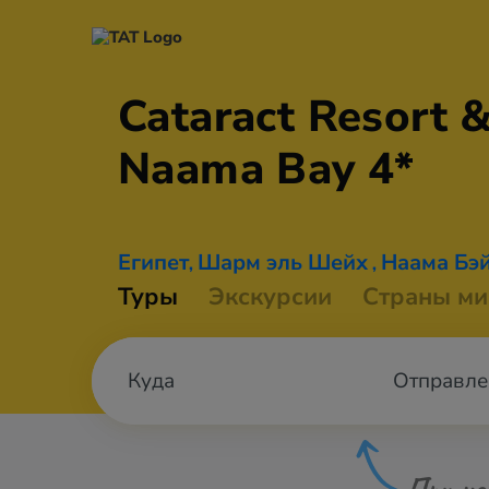
Cataract Resort 
Naama
Bay 4*
Египет
Шарм эль Шейх
Наама Бэ
,
,
Туры
Экскурсии
Страны ми
Отправле
При не