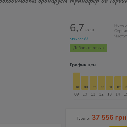
6,7
Номер
из 10
Серви
Чистот
отзывов 83
Добавить отзыв
График цен
б
вс
пн
вт
ср
чт
пт
сб
вс
вс
пн
вт
ср
чт
пт
с
16
17
18
19
20
21
22
23
09
10
11
12
13
14
1
Август
37 556 грн
Туры от