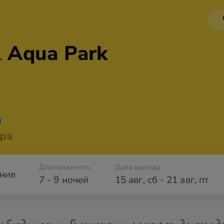
& Aqua Park
й
ра
Длительность
Дата выезда
ние
7 - 9 ночей
15 авг
,
сб
-
21 авг
,
пт
обходимости бронируем трансфер до город