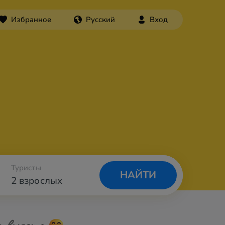
Избранное
Русский
Вход
Туристы
НАЙТИ
2 взрослых
а вылета