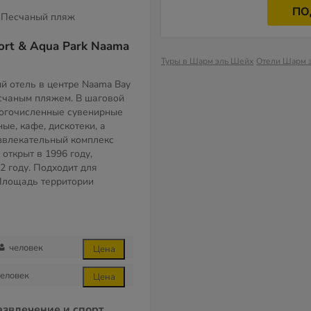
ПО
Песчаный пляж
ort & Aqua Park Naama
Туры в Шарм эль Шейх
Отели Шарм 
 отель в центре Naama Bay
счаным пляжем. В шаговой
ногочисленные сувенирные
ые, кафе, дискотеки, а
звлекательный комплекс
 открыт в 1996 году,
2 году. Подходит для
Площадь территории
человек
Цена
еловек
Цена
азвлечение и спорт