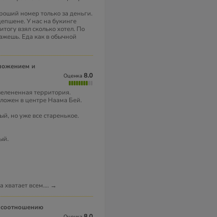
ороший номер только за деньги.
епшене. У нас на букинге
итогу взял сколько хотел. По
кажешь. Еда как в обычной
8.0
Оценка
зелененная территория.
оложен в центре Наама Бей.
й, но уже все старенькое.
ый.
а хватает всем.
...
→
8.0
Оценка