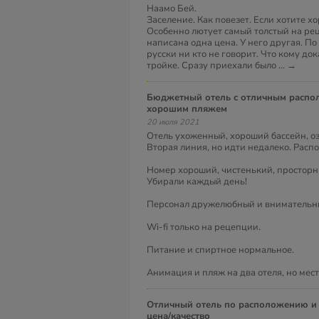
Наамо Бей.
Заселение. Как повезет. Если хотите х
Особенно лютует самый толстый на рец
написана одна цена. У него другая. По 
русски ни кто не говорит. Что кому до
тройке. Сразу приехали было
...
→
Бюджетный отель с отличным расположением и
хорошим пляжем
20 июля 2021
Отель ухоженный, хороший бассейн, о
Вторая линия, но идти недалеко. Расп
Номер хороший, чистенький, просторны
Убирали каждый день!
Персонал дружелюбный и внимательн
Wi-fi только на рецепции.
Питание и спиртное нормальное.
Анимация и пляж на два отеля, но мест
Отличный отель по расположению и соотношению
цена/качество