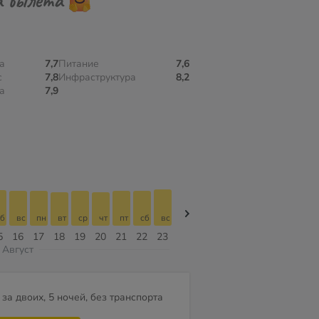
а
7,7
Питание
7,6
с
7,8
Инфраструктура
8,2
а
7,9
б
вс
пн
вт
ср
чт
пт
сб
вс
вс
пн
вт
ср
чт
пт
5
16
17
18
19
20
21
22
23
09
10
11
12
13
14
Август
за двоих, 5 ночей, без транспорта