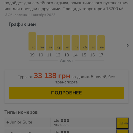
подойдет для семейного отдыха, романтического путешествия
или для поездки с друзьями. Площадь территории
13700 м²
// Обновлено 11 октября 2023
График цен
вс
пн
вт
ср
чт
пт
сб
вс
пн
09
10
11
12
13
14
15
16
17
Август
33 138 грн
Туры от
за двоих, 5 ночей, без
транспорта
ПОДРОБНЕЕ
Типы номеров
До
Junior Suite
Цена
человек
До