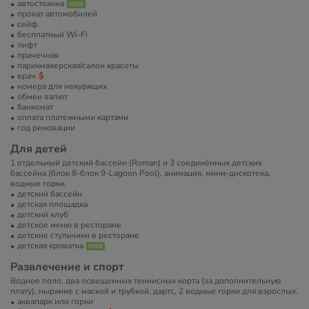
автостоянка
прокат автомобилей
сейф
бесплатный Wi-Fi
лифт
прачечная
парикмахерская/салон красоты
врач
номера для некурящих
обмен валют
банкомат
оплата платежными картами
год реновации
Для детей
1 отдельный детский бассейн (Roman) и 3 соединённых детских
бассейна (блок 8-блок 9-Lagoon Pool), анимация, мини-дискотека,
водные горки.
детский бассейн
детская площадка
детский клуб
детское меню в ресторане
детские стульчики в ресторане
детская кроватка
Развлечение и спорт
Водное поло, два освещенных теннисных корта (за дополнительную
плату), ныряние с маской и трубкой, дартс, 2 водные горки для взрослых.
аквапарк или горки