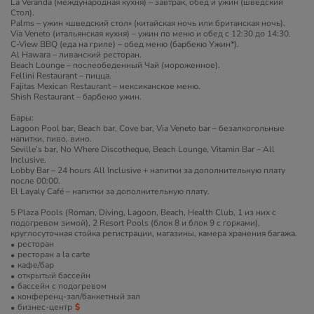
La Veranda (международная кухня) – завтрак, обед и ужин (шведский
Стол).
Palms – ужин «шведский стол» (китайская ночь или британская ночь).
Via Veneto (итальянская кухня) – ужин по меню и обед с 12:30 до 14:30.
C-View BBQ (еда на гриле) – обед меню (барбекю Ужин*).
Al Hawara – ливанский ресторан.
Beach Lounge – послеобеденный Чай (мороженное).
Fellini Restaurant – пицца.
Fajitas Mexican Restaurant – мексиканское меню.
Shish Restaurant – барбекю ужин.
Бары:
Lagoon Pool bar, Beach bar, Cove bar, Via Veneto bar – безалкогольные
напитки, пиво, вино.
Seville’s bar, No Where Discotheque, Beach Lounge, Vitamin Bar – All
Inclusive.
Lobby Bar – 24 hours All Inclusive + напитки за дополнительную плату
после 00:00.
El Layaly Café – напитки за дополнительную плату.
5 Plaza Pools (Roman, Diving, Lagoon, Beach, Health Club, 1 из них с
подогревом зимой), 2 Resort Pools (блок 8 и блок 9 с горками),
круглосуточная стойка регистрации, магазины, камера хранения багажа.
ресторан
ресторан a la carte
кафе/бар
открытый бассейн
бассейн с подогревом
конференц-зал/банкетный зал
бизнес-центр