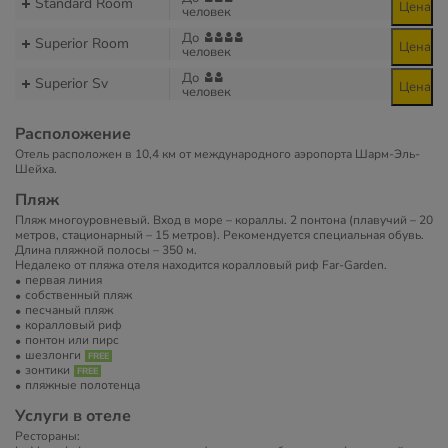
Standard Room
Цена
человек
До
Superior Room
Цена
человек
До
Superior Sv
Цена
человек
Расположение
Отель расположен в 10,4 км от международного аэропорта Шарм-Эль-
Шейха.
Пляж
Пляж многоуровневый. Вход в море – кораллы. 2 понтона (плавучий – 20
метров, стационарный – 15 метров). Рекомендуется специальная обувь.
Длина пляжной полосы – 350 м.
Недалеко от пляжа отеля находится коралловый риф Far-Gardеn.
первая линия
собственный пляж
песчаный пляж
коралловый риф
понтон или пирс
шезлонги
зонтики
пляжные полотенца
Услуги в отеле
Рестораны: