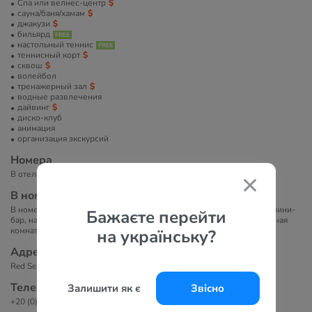
Спа или велнес-центр
сауна/баня/хамам
джакузи
бильярд
настольный теннис
теннисный корт
сквош
волейбол
тренажерный зал
водные развлечения
дайвинг
диско-клуб
анимация
организация экскурсий
Номера
В отеле 284 номера.
В номерах
В номере есть кондиционер, Wi-Fi (платно), телевизор, телефон, мини-
Бажаєте перейти
бар, набор для кофе и чая, сейф, балкон (не во всех номерах). Ванная
комната с феном и туалетно-косметическими принадлежностями.
на українську?
Адрес
Red Sea, Sheraton Street, El Pasha Bay, Sharm el Sheikh, Egypt
Телефоны
Залишити як є
Звісно
+20 (0) 69 360 3090