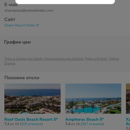
Е-маil
sharmplaza@redseahotels.com
Сайт
Sharm Resort Hotel 4*
График цен
Туры в Шарм эль Шейх
Отели Шарм эль Шейха
Туры в Египет
Отели
Египта
Похожие отели
Reef Oasis Beach Resort 5*
Amphoras Beach 5*
X
Re
7,2
из 10 (
315 отзывов
)
7,4
из 10 (
307 отзывов
)
7,