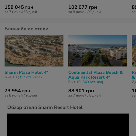
159 045 грн
102 077 грн
8
за 7 ночей / 8 дней
за 8 ночей / 9 дней
за
Ближайшие отели
Sharm Plaza Hotel 4*
Continental Plaza Beach &
R
Aqua Park Resort 4*
&
6
из 10 (
317 отзывов
)
6
из 10 (
543 отзывa
)
7,
73 954 грн
88 901 грн
1
за 8 ночей / 9 дней
за 7 ночей / 8 дней
за
Обзор отеля Sharm Resort Hotel