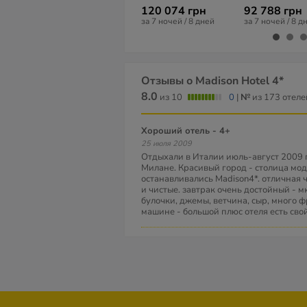
120 074 грн
92 788 грн
за 7 ночей / 8 дней
за 7 ночей / 8 д
Отзывы о Madison Hotel 4*
8.0
из 10
0
|
№
из 173 отел
хороший отель - 4+
25 июля 2009
Отдыхали в Италии июль-август 2009 г
Милане. Красивый город - столица моды
останавливались Мadison4*. отличная 
и чистые. завтрак очень достойный - мю
булочки, джемы, ветчина, сыр, много ф
машине - большой плюс отеля есть сво