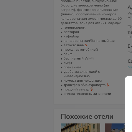
продаже билетов, экскурсионное
бюро, диетическое меню (по
А
запросу), факс/ксерокопирование
Vi
(платно), обслуживание номеров,
Mil
конференц-зал вместимостью до 90
делегатов, зона для чтения, лаундж
Т
с телевизором.
ресторан
Te
кафе/бар
Fa
конференц-зал/банкетный зал
автостоянка
Е
прокат автомобилей
ma
сейф
бесплатный Wi-Fi
С
лифт
прачечная
Ma
удобства для людей с
инвалидностью
номера для некурящих
трансфер в/из аэропорта
поздний выезд
оплата платежными картами
Похожие отели