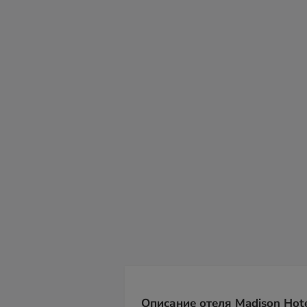
пт
сб
вс
пн
вт
ср
чт
07
08
09
10
11
12
13
Описание отеля Madison Hote