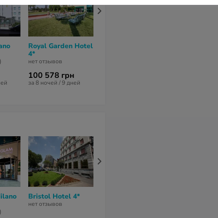
ano
Royal Garden Hotel
Hilton Garden Inn
Grand Hotel 
4*
Milan North 4*
Torretta Mila
Sesto, Curio
)
нет отзывов
нет отзывов
Collection by
100 578 грн
77 424 грн
Hilton 4*
ней
за 8 ночей / 9 дней
за 7 ночей / 8 дней
нет отзывов
ilano
Bristol Hotel 4*
iH Hotels Milano
Starhotels
Centrale 4*
Anderson 4*
нет отзывов
)
нет отзывов
нет отзывов