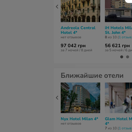
Andreola Central
iH Hotels Mil
Hotel 4*
St. John 4*
нет отзывов
8
из 10 (
1 отзыв
97 042 грн
56 621 грн
за 7 ночей / 8 дней
за 5 ночей / 6 д
Ближайшие отели
Nyx Hotel Milan 4*
Glam Hotel M
4*
нет отзывов
7
из 10 (
1 отзыв