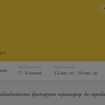
ра
Длительность
Дата выезда
ние
7 - 9 ночей
13 авг
,
чт
-
19 авг
,
ср
обходимости бронируем трансфер до город