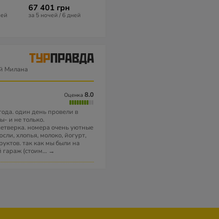
67 401 грн
75 774 грн
ней
за 5 ночей / 6 дней
за 5 ночей / 6 
ей Милана
8.0
Оценка
ода. один день провели в
- и не только.
четверка. номера очень уютные
сли, хлопья, молоко, йогурт,
руктов. так как мы были на
й гараж (стоим
...
→