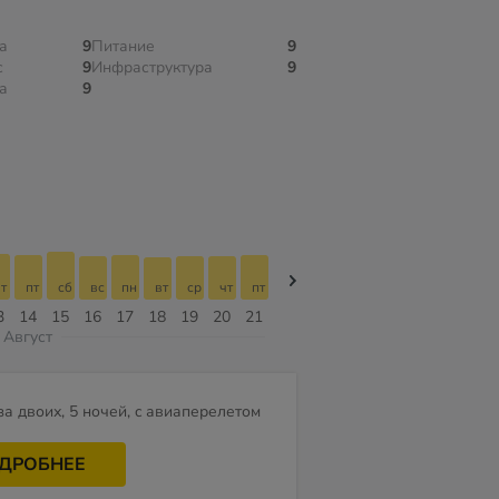
а
9
Питание
9
с
9
Инфраструктура
9
а
9
т
пт
сб
вс
пн
вт
ср
чт
пт
пт
сб
вс
пн
вт
ср
3
14
15
16
17
18
19
20
21
07
08
09
10
11
12
Август
за двоих, 5 ночей, c авиаперелетом
ДРОБНЕЕ