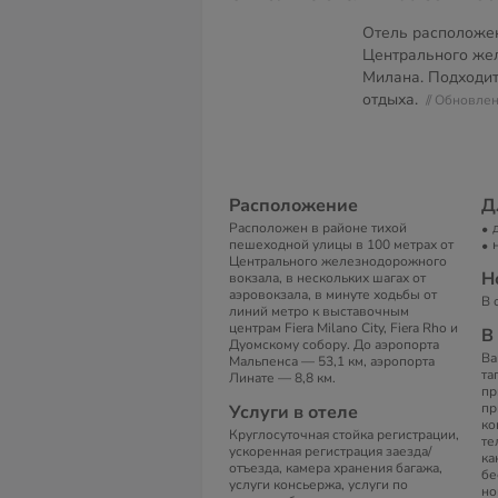
Отель расположен
Центрального же
Милана. Подходит
отдыха.
// Обновле
Расположение
Д
Расположен в районе тихой
пешеходной улицы в 100 метрах от
Центрального железнодорожного
Н
вокзала, в нескольких шагах от
аэровокзала, в минуте ходьбы от
В 
линий метро к выставочным
центрам Fiera Milano City, Fiera Rho и
В
Дуомскому собору. До аэропорта
Ва
Мальпенса — 53,1 км, аэропорта
та
Линате — 8,8 км.
пр
пр
Услуги в отеле
ко
Круглосуточная стойка регистрации,
те
ускоренная регистрация заезда/
ка
отъезда, камера хранения багажа,
бе
услуги консьержа, услуги по
но