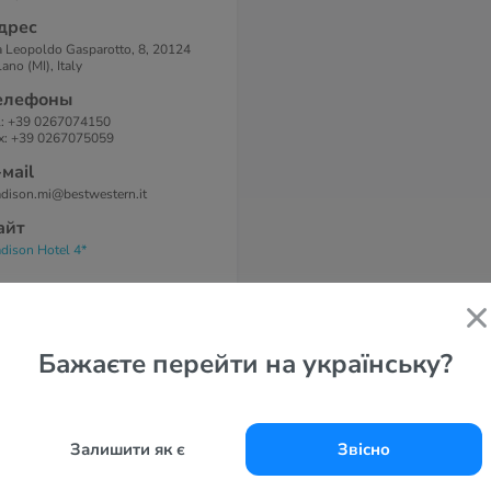
дрес
a Leopoldo Gasparotto, 8, 20124
ano (MI), Italy
елефоны
l: +39 0267074150
x: +39 0267075059
-маil
dison.mi@bestwestern.it
айт
dison Hotel 4*
Бажаєте перейти на українську?
Залишити як є
Звісно