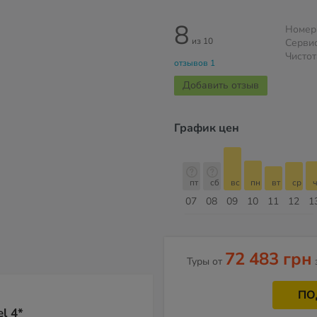
8
Номер
из 10
Серви
Чистот
отзывов 1
Добавить отзыв
График цен
пт
сб
вс
пн
вт
ср
чт
пт
пт
сб
вс
пн
вт
ср
ч
14
15
16
17
18
19
20
21
07
08
09
10
11
12
1
Август
72 483 грн
Туры от
ПО
l 4*