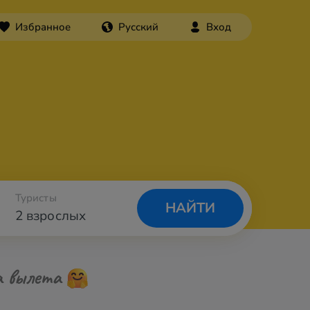
Избранное
Русский
Вход
Туристы
НАЙТИ
2 взрослых
а вылета