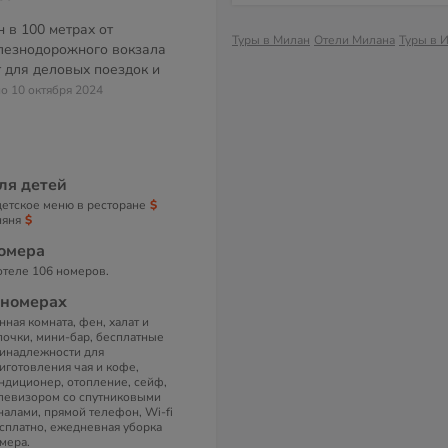
 в 100 метрах от
Туры в Милан
Отели Милана
Туры в 
лезнодорожного вокзала
 для деловых поездок и
но 10 октября 2024
ля детей
детское меню в ресторане
няня
омера
отеле 106 номеров.
 номерах
нная комната, фен, халат и
почки, мини-бар, бесплатные
инадлежности для
иготовления чая и кофе,
ндиционер, отопление, сейф,
левизором со спутниковыми
налами, прямой телефон, Wi-fi
сплатно, ежедневная уборка
мера.