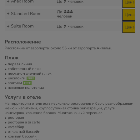
Anex Room
До
человек
Цена
До
Standard Room
Цена
человек
Suite Room
До
человек
Цена
Расположение
Расстояние от аэропорта: около 55 км от аэропорта Антальи.
Пляж
первая линия
собственный пляж
песчано-галечный пляж
шезлонги
зонтики
пляжные полотенца
Услуги в отеле
На территории отеля есть несколько ресторанов и бар с разнообразным
меню и напитками, круглосуточная стойка регистрации, услуги
консьержа, хранение багажа. Многоязычный персонал.
ресторан
ресторан a la carte
кафе/бар
открытый бассейн
крытый бассейн