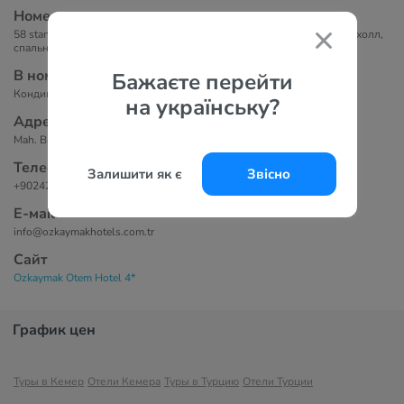
Номера
58 standard room (макс. 3 чел., 24 м2); 2 двухкомнатных suite room (холл,
спальня, TВ, макс. 2+2 чел., 52 м2).
В номерах
Бажаєте перейти
Кондиционер, телевизор, собственная ванная комната.
на українську?
Адрес
Mah. Barış Manço Cad. No: 1 07980 Kemer, Antalya
Телефоны
Залишити як є
Звісно
+902428145355
Е-маil
info@ozkaymakhotels.com.tr
Сайт
Ozkaymak Otem Hotel 4*
График цен
Туры в Кемер
Отели Кемера
Туры в Турцию
Отели Турции