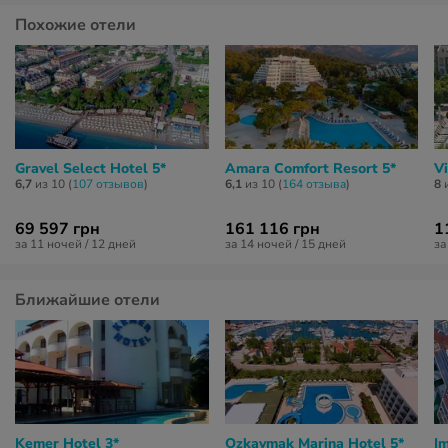
Похожие отели
Gravel Select Hotel 5*
Amara Comfort Resort 5*
V
6,7
из 10 (
107 отзывов
)
6,1
из 10 (
164 отзывa
)
8
и
69 597 грн
161 116 грн
1
за 11 ночей / 12 дней
за 14 ночей / 15 дней
за
Ближайшие отели
Kemer Hotel 3*
Ozkaymak Marina Hotel 5*
Im