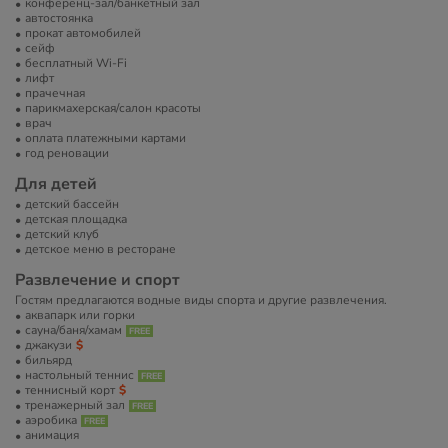
конференц-зал/банкетный зал
автостоянка
прокат автомобилей
сейф
бесплатный Wi-Fi
лифт
прачечная
парикмахерская/салон красоты
врач
оплата платежными картами
год реновации
Для детей
детский бассейн
детская площадка
детский клуб
детское меню в ресторане
Развлечение и спорт
Гостям предлагаются водные виды спорта и другие развлечения.
аквапарк или горки
сауна/баня/хамам
джакузи
бильярд
настольный теннис
теннисный корт
тренажерный зал
аэробика
анимация