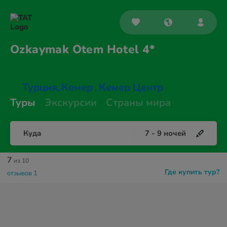
Ozkaymak Otem
Hotel 4*
Турция
Кемер
Кемер Центр
,
,
Туры
Экскурсии
Страны мира
Куда
7
-
9
ночей
7
из 10
Где купить тур?
отзывов 1