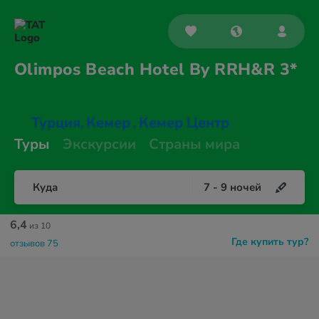
Olimpos Beach Hotel By
RRH&R 3*
Турция
Кемер
Кемер Центр
,
,
Туры
Экскурсии
Страны мира
Куда
7
-
9
ночей
6,4
из 10
Где купить тур?
отзывов 75