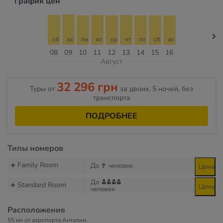
График цен
сб
вс
пн
вт
ср
чт
пт
сб
вс
08
09
10
11
12
13
14
15
16
Август
32 296 грн
Туры от
за двоих, 5 ночей, без
транспорта
ПОДРОБНЕЕ
Типы номеров
Family Room
До
человек
Цена
До
Standard Room
Цена
человек
Расположение
55 км от аэропорта Анталии.