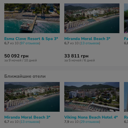
Esma Clove Resort & Spa 3*
Miranda Moral Beach 3*
F
6,7
из 10 (
97 отзывов
)
6,7
из 10 (
13 отзывов
)
6,
50 092 грн
33 811 грн
за 9 ночей / 10 дней
за 5 ночей / 6 дней
Ближайшие отели
Miranda Moral Beach 3*
Viking Nona Beach Hotel 4*
R
6,7
из 10 (
13 отзывов
)
7,9
из 10 (
29 отзывов
)
6,