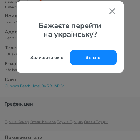
сауна/баня/хамам
водные развлечения
Номера
Всего 94 номера в двух 4-этажных зданиях отеля.
Бажаєте перейти
Адрес
на українську?
Deniz Caddesi. No:33, Kemer, Antalya, Turkey
Телефоны
+90 (242) 814 5515
Залишити як є
Звісно
Е-маil
info.kemer@riverrockhotels.com
Сайт
Olimpos Beach Hotel By RRH&R 3*
График цен
Туры в Кемер
Отели Кемера
Туры в Турцию
Отели Турции
Похожие отели