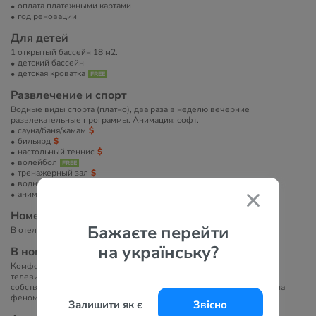
оплата платежными картами
год реновации
Для детей
1 открытый бассейн 18 м2.
детский бассейн
детская кроватка
Развлечение и спорт
Водные виды спорта (платно), два раза в неделю вечерние
развлекательные программы. Анимация: софт.
сауна/баня/хамам
бильярд
настольный теннис
волейбол
тренажерный зал
водные развлечения
анимация
Номера
Бажаєте перейти
В отеле 194 номера.
на українську?
В номерах
Комфортабельные номера оснащены балконом, кондиционером,
телевизором со спутниковыми каналами, мини-баром, сейфом,
собственной ванной комнатой с ванной или душем, укомплектована
феном.
Залишити як є
Звісно