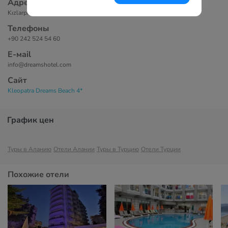
Адрес
Kızlarpınarı Mah. Atatürk Cad. Hasan Şenli Sok. No:2 07400 Alanya
Телефоны
+90 242 524 54 60
Е-маil
info@dreamshotel.com
Сайт
Kleopatra Dreams Beach 4*
График цен
Туры в Аланию
Отели Алании
Туры в Турцию
Отели Турции
Похожие отели