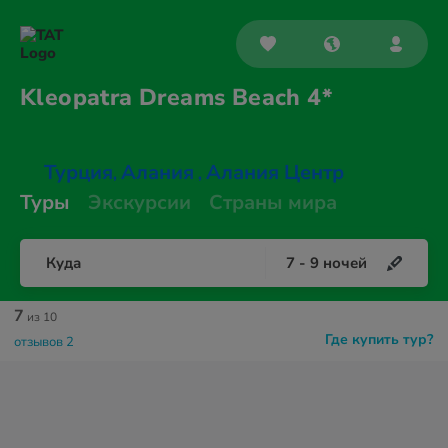
Kleopatra Dreams
Beach 4*
Турция
Алания
Алания Центр
,
,
Туры
Экскурсии
Страны мира
Куда
7
-
9
ночей
7
из 10
Где купить тур?
отзывов 2