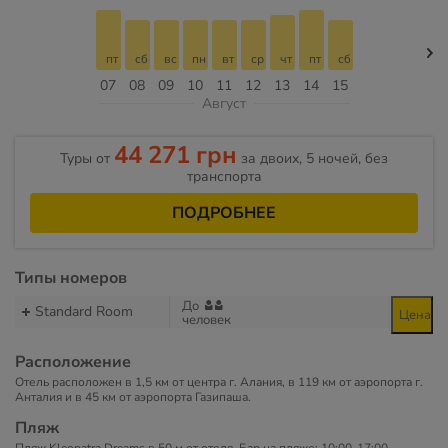
пт
сб
вс
пн
вт
ср
чт
пт
сб
07
08
09
10
11
12
13
14
15
Август
44 271 грн
Туры от
за двоих, 5 ночей, без
транспорта
ПОДРОБНЕЕ
Типы номеров
До
Standard Room
Цена
человек
Расположение
Отель расположен в 1,5 км от центра г. Алания, в 119 км от аэропорта г.
Анталия и в 45 км от аэропорта Газипаша.
Пляж