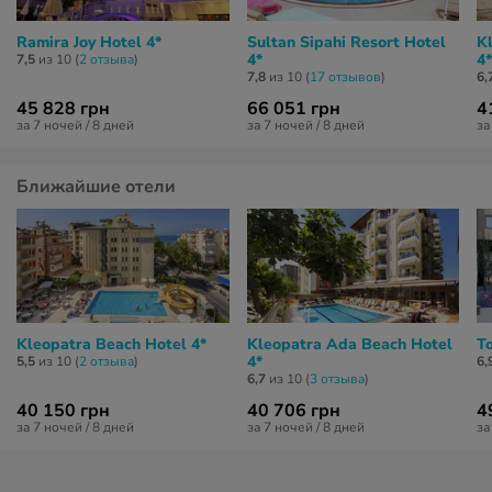
Ramira Joy Hotel 4*
Sultan Sipahi Resort Hotel
K
4*
4*
7,5
из 10 (
2 отзывa
)
7,8
из 10 (
17 отзывов
)
6,
45 828 грн
66 051 грн
4
за 7 ночей / 8 дней
за 7 ночей / 8 дней
за
Ближайшие отели
Kleopatra Beach Hotel 4*
Kleopatra Ada Beach Hotel
To
4*
5,5
из 10 (
2 отзывa
)
6,
6,7
из 10 (
3 отзывa
)
40 150 грн
40 706 грн
4
за 7 ночей / 8 дней
за 7 ночей / 8 дней
за