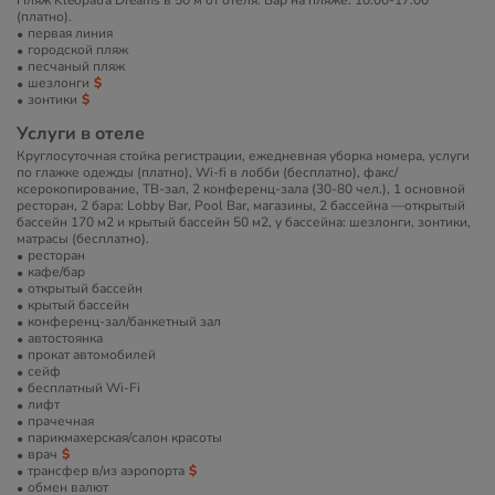
Пляж Kleopatra Dreams в 50 м от отеля. Бар на пляже: 10:00-17:00
(платно).
первая линия
городской пляж
песчаный пляж
шезлонги
зонтики
Услуги в отеле
Круглосуточная стойка регистрации, ежедневная уборка номера, услуги
по глажке одежды (платно), Wi-fi в лобби (бесплатно), факс/
ксерокопирование, ТВ-зал, 2 конференц-зала (30-80 чел.), 1 основной
ресторан, 2 бара: Lobby Bar, Pool Bar, магазины, 2 бассейна —открытый
бассейн 170 м2 и крытый бассейн 50 м2, у бассейна: шезлонги, зонтики,
матрасы (бесплатно).
ресторан
кафе/бар
открытый бассейн
крытый бассейн
конференц-зал/банкетный зал
автостоянка
прокат автомобилей
сейф
бесплатный Wi-Fi
лифт
прачечная
парикмахерская/салон красоты
врач
трансфер в/из аэропорта
обмен валют