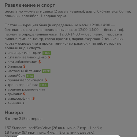
Развлечение и спорт
Бесплатно — живая музыка (2 раза в неделю), дартс, библиотека, бочче,
пляжный волейбол, 1 водная горка.
Платно — турецкая баня (в определенные часы: 12:00-14:00 —
бесплатно), сауна (в определенные часы: 12:00-14:00 — бесплатно),
парная (в определенные часы: 12:00-14:00 — бесплатно), массаж и
пилинг, фитнес-центр, салон красоты, парикмахерская, 2 теннисных
корта + освещение и прокат теннисных ракеток и мячей, моторные
водные виды спорта .
аквапарк или горки
Спа или велнес-центр
сауна/баня/хамам
бильярд
настольный теннис
волейбол
прокат велосипедов
тренажерный зал
водные развлечения
дайвинг
виндсерфинг
анимация
Номера
В отеле 215 номеров:
157 Standart Land/Sea View (26 кв.м, макс. 2 взр.+1 реб.);
18 Family (57 кв.м, макс. 4 чел., 2 спальни с дверью);