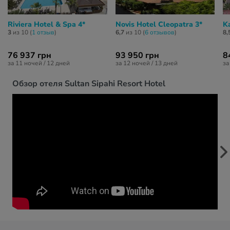
Riviera Hotel & Spa 4*
Novis Hotel Cleopatra 3*
K
3
из 10 (
1 отзыв
)
6,7
из 10 (
6 отзывов
)
8,
76 937 грн
93 950 грн
8
за 11 ночей / 12 дней
за 12 ночей / 13 дней
за
Обзор отеля Sultan Sipahi Resort Hotel