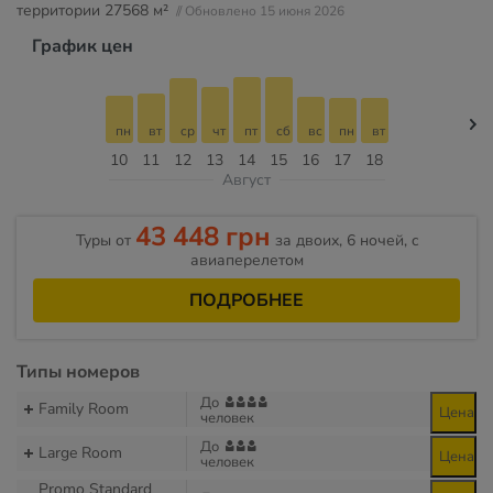
территории
27568 м²
// Обновлено 15 июня 2026
График цен
пн
вт
ср
чт
пт
сб
вс
пн
вт
10
11
12
13
14
15
16
17
18
Август
43 448 грн
Туры от
за двоих, 6 ночей, c
авиаперелетом
ПОДРОБНЕЕ
Типы номеров
До
Family Room
Цена
человек
До
Large Room
Цена
человек
Promo Standard