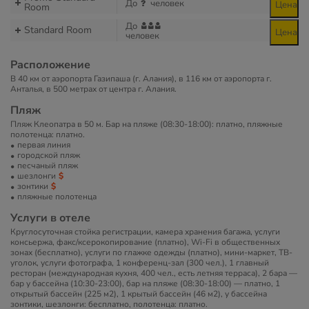
До
человек
Цена
Room
До
Standard Room
Цена
человек
Расположение
В 40 км от аэропорта Газипаша (г. Алания), в 116 км от аэропорта г.
Анталья, в 500 метрах от центра г. Алания.
Пляж
Пляж Клеопатра в 50 м. Бар на пляже (08:30-18:00): платно, пляжные
полотенца: платно.
первая линия
городской пляж
песчаный пляж
шезлонги
зонтики
пляжные полотенца
Услуги в отеле
Круглосуточная стойка регистрации, камера хранения багажа, услуги
консьержа, факс/ксерокопирование (платно), Wi-Fi в общественных
зонах (бесплатно), услуги по глажке одежды (платно), мини-маркет, ТВ-
уголок, услуги фотографа, 1 конференц-зал (300 чел.), 1 главный
ресторан (международная кухня, 400 чел., есть летняя терраса), 2 бара —
бар у бассейна (10:30-23:00), бар на пляже (08:30-18:00) — платно, 1
открытый бассейн (225 м2), 1 крытый бассейн (46 м2), у бассейна
зонтики, шезлонги: бесплатно, полотенца: платно.