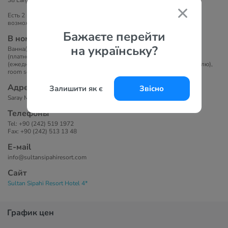
38 Large Corner (46 кв.м, макс. 3 чел.).
Есть 2 номера для людей с ограниченными физическими
возможностями.
Бажаєте перейти
В номерах
на українську?
Ванна/душ, фен, тапочки, кондиционер, телевизор, телефон, Wi-Fi
(платно), мини-бар (платно), сейф (платно), балкон. Уборка номера
(ежедневно), смена постельного белья и полотенец (3 раза в неделю),
room service (платно).
Адрес
Залишити як є
Звісно
Saray Mah. Guzelyali Cad., NO:30, Alanya, Antalya, Turkey
Телефоны
Tel: +90 (242) 519 1972
Fax: +90 (242) 513 13 48
Е-маil
info@sultansipahiresort.com
Сайт
Sultan Sipahi Resort Hotel 4*
График цен