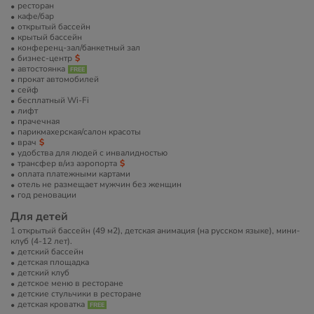
ресторан
кафе/бар
открытый бассейн
крытый бассейн
конференц-зал/банкетный зал
бизнес-центр
автостоянка
прокат автомобилей
сейф
бесплатный Wi-Fi
лифт
прачечная
парикмахерская/салон красоты
врач
удобства для людей с инвалидностью
трансфер в/из аэропорта
оплата платежными картами
отель не размещает мужчин без женщин
год реновации
Для детей
1 открытый бассейн (49 м2), детская анимация (на русском языке), мини-
клуб (4-12 лет).
детский бассейн
детская площадка
детский клуб
детское меню в ресторане
детские стульчики в ресторане
детская кроватка