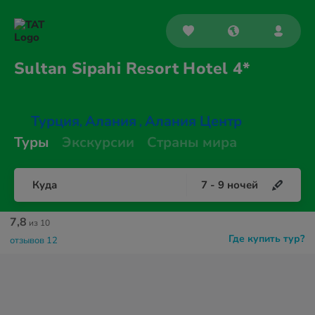
Sultan Sipahi Resort
Hotel 4*
Турция
Алания
Алания Центр
,
,
Туры
Экскурсии
Страны мира
Куда
7
-
9
ночей
7,8
из 10
Где купить тур?
отзывов 12