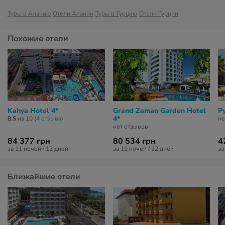
Туры в Аланию
Отели Алании
Туры в Турцию
Отели Турции
Похожие отели
Kahya Hotel 4*
Grand Zaman Garden Hotel
Py
4*
8,5
из 10 (
4 отзывa
)
не
нет отзывов
84 377 грн
80 534 грн
4
за 11 ночей / 12 дней
за 11 ночей / 12 дней
за
Ближайшие отели