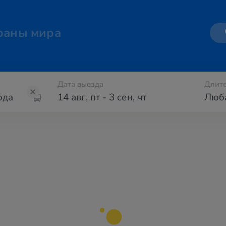
раны мира
Дата выезда
Длите
14 авг
,
пт
-
3 сен
,
чт
Люб