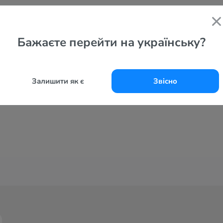
Бажаєте перейти на українську?
Залишити як є
Звісно