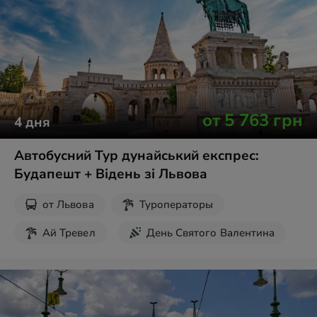
Экскурсии на выходные
от
5 763
грн
4
дня
Автобусний Тур дунайський експрес:
Будапешт + Відень зі Львова
от
Львова
Туроператоры
Ай Тревел
День Святого Валентина
Рождественские туры
Майские праздники
Пасха