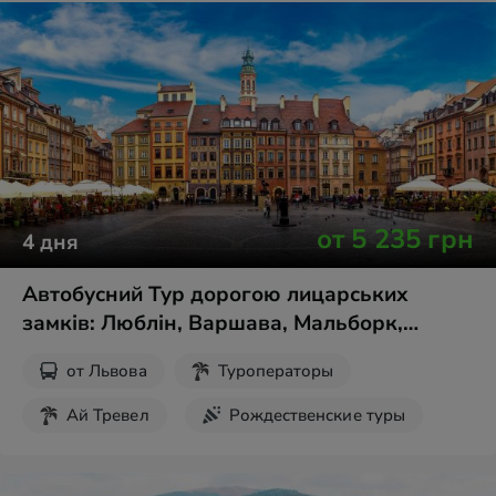
Экскурсии на выходные
от
5 235
грн
4
дня
Автобусний Тур дорогою лицарських
замків: Люблін, Варшава, Мальборк,
Гданськ, Гдиня і Сопот
от
Львова
Туроператоры
Ай Тревел
Рождественские туры