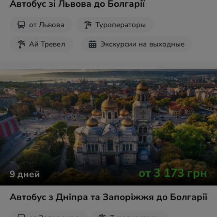
Автобус зі Львова до Болгарії
от
Львова
Туроператоры
Ай Тревел
Экскурсии на выходные
от
3 173
грн
9
дней
Автобус з Дніпра та Запоріжжя до Болгарії