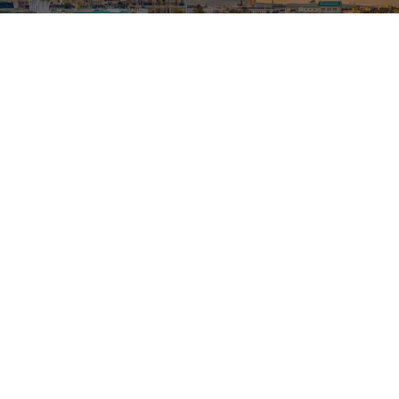
от
6 292
грн
4
дня
Автобусний Тур мелодія двох столиць:
Прага та Відень зі Львова
от
Львова
Туроператоры
Ай Тревел
День Святого Валентина
Рождественские туры
Пасха
Новогодние туры
Экскурсии на выходные