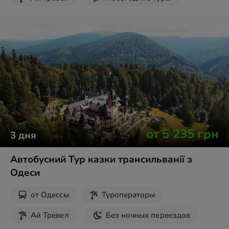
Экскурсии на выходные
от
5 235
грн
3
дня
Автобусний Тур казки трансильванії з
Одеси
от
Одессы
Туроператоры
Ай Тревел
Без ночных переездов