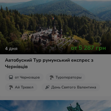
от
5 287
грн
4
дня
Автобусний Тур румунський експрес з
Чернівців
от
Черновцов
Туроператоры
Ай Тревел
День Святого Валентина
Рождественские туры
Новогодние туры