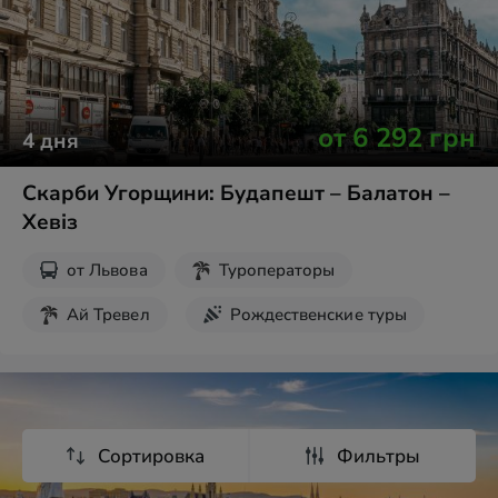
Экскурсии на выходные
от
6 292
грн
4
дня
Скарби Угорщини: Будапешт – Балатон –
Хевіз
от
Львова
Туроператоры
Ай Тревел
Рождественские туры
Новогодние туры
Экскурсии на выходные
Сортировка
Фильтры