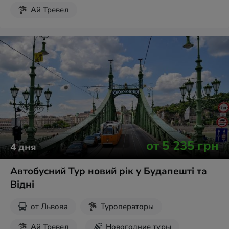
Ай Тревел
от
5 235
грн
4
дня
Автобусний Тур новий рік у Будапешті та
Відні
от
Львова
Туроператоры
Ай Тревел
Новогодние туры