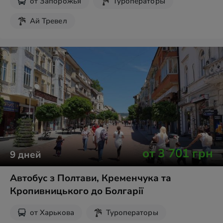
от
Запорожья
Туроператоры
Ай Тревел
от
3 701
грн
9
дней
Автобус з Полтави, Кременчука та
Кропивницького до Болгарії
от
Харькова
Туроператоры