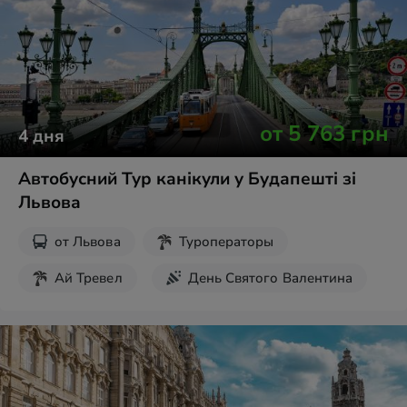
Новогодние туры
Экскурсии на выходные
от
5 763
грн
4
дня
Автобусний Тур канікули у Будапешті зі
Львова
от
Львова
Туроператоры
Ай Тревел
День Святого Валентина
Рождественские туры
Майские праздники
Пасха
Новогодние туры