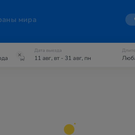
раны мира
Дата выезда
Длите
11 авг
,
вт
-
31 авг
,
пн
Люб