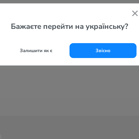
Бажаєте перейти на українську?
Залишити як є
Звісно