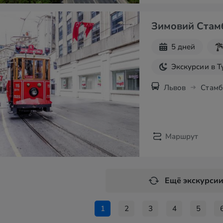
Зимовий Стам
5 дней
Экскурсии в 
Львов
Стамб
Маршрут
Ещё экскурси
1
2
3
4
5