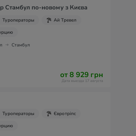
р Стамбул по-новому з Києва
Туроператоры
Ай Тревел
Турцию
л
Стамбул
от 8 929 грн
Дата выезда 17 августа
Туроператоры
Євротріпс
Турцию