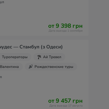
ул
от 9 398 грн
Дата выезда 1 сентября
 чудес — Стамбул (з Одеси)
Туроператоры
Ай Тревел
 Валентина
Рождественские туры
дники
Новогодние туры
л
Турцию
от 9 457 грн
Дата выезда 17 августа