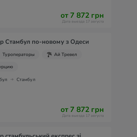
от 7 872 грн
Дата выезда 17 августа
р Стамбул по-новому з Одеси
Туроператоры
Ай Тревел
Турцию
бул
Стамбул
от 7 872 грн
Дата выезда 17 августа
р стамбульський експрес зі