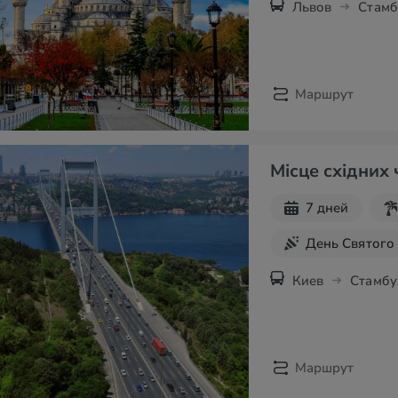
Львов
Стамб
Маршрут
Місце східних
7 дней
День Святого
Майские праз
Киев
Стамбу
Экскурсии в 
Маршрут