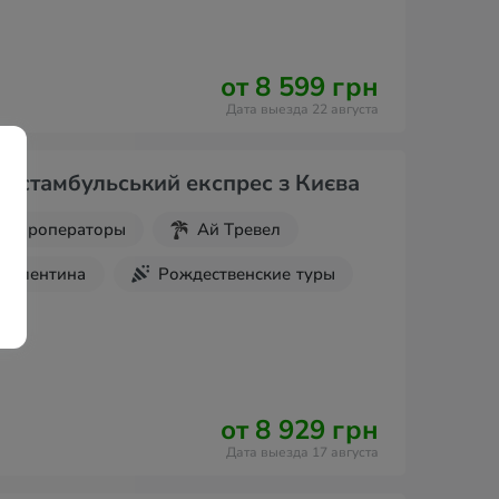
от 8 599 грн
Дата выезда 22 августа
р стамбульський експрес з Києва
Туроператоры
Ай Тревел
 Валентина
Рождественские туры
дники
Новогодние туры
л
Турцию
от 8 929 грн
Дата выезда 17 августа