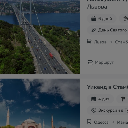
Львова
6 дней
День Святого
Майские праз
Львов
Стамб
Экскурсии в 
Маршрут
Уикенд в Стам
4 дня
Экскурсии в 
Одесса
Изма