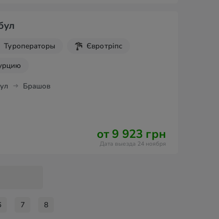
бул
Туроператоры
Євротріпс
Турцию
ул
Брашов
от 9 923 грн
Дата выезда 24 ноября
и
6
7
8