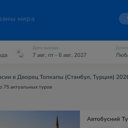
раны мира
Дата выезда
Длите
7 авг
,
пт
-
6 авг
,
2027
Люб
сии в Дворец Топкапы (Стамбул, Турция) 202
 75 актуальных туров
Автобусний Ту