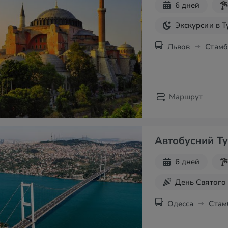
6 дней
Экскурсии в 
Львов
Стамб
Маршрут
Автобусний Ту
6 дней
День Святого
Майские праз
Одесса
Стам
Экскурсии в 