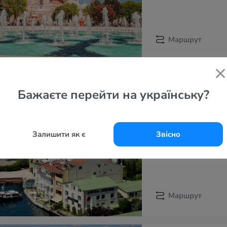
Маршрут
Автобусний Ту
Бажаєте перейти на українську?
6 дней
День Святого
Залишити як є
Звісно
Майские праз
Киев
Стамбу
Экскурсии в 
Маршрут