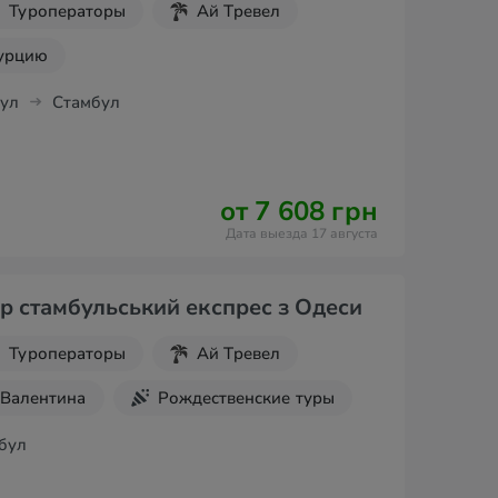
Туроператоры
Ай Тревел
Турцию
ул
Стамбул
от 7 608 грн
Дата выезда 17 августа
р стамбульський експрес з Одеси
Туроператоры
Ай Тревел
 Валентина
Рождественские туры
дники
Новогодние туры
бул
Турцию