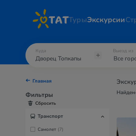
Туры
Экскурсии
Ст
Куда
Выезд из
Главная
Экскур
Найдено
Фильтры
Сбросить
Транспорт
Самолет
(7)