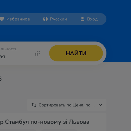
Избранное
Русский
Вход
льность
НАЙТИ
ая
6
Сортировать по
Цена, по увеличению
р Стамбул по-новому зі Львова