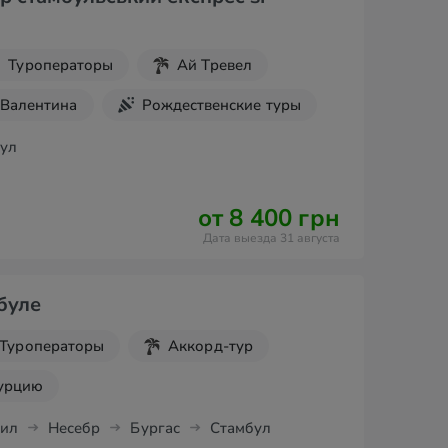
Туроператоры
Ай Тревел
 Валентина
Рождественские туры
дники
Новогодние туры
ул
Турцию
от 8 400 грн
Дата выезда 31 августа
буле
Туроператоры
Аккорд-тур
Турцию
ил
Несебр
Бургас
Стамбул