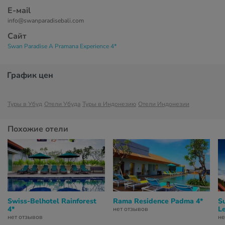
Е-маil
info@swanparadisebali.com
Сайт
Swan Paradise A Pramana Experience 4*
График цен
Туры в Убуд
Отели Убуда
Туры в Индонезию
Отели Индонезии
Похожие отели
Swiss-Belhotel Rainforest
Rama Residence Padma 4*
S
4*
Le
нет отзывов
нет отзывов
не