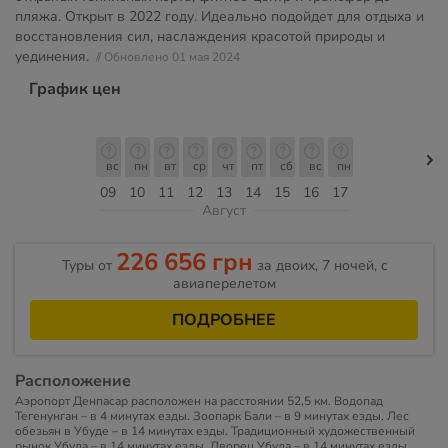
пляжа. Открыт в 2022 году. Идеально подойдет для отдыха и
восстановления сил, наслаждения красотой природы и
уединения.
// Обновлено 01 мая 2024
График цен
вс
пн
вт
ср
чт
пт
сб
вс
пн
09
10
11
12
13
14
15
16
17
Август
226 656 грн
Туры от
за двоих, 7 ночей, c
авиаперелетом
ПОДРОБНЕЕ
Расположение
Аэропорт Денпасар расположен на расстоянии 52,5 км. Водопад
Тегенунган – в 4 минутах езды. Зоопарк Бали – в 9 минутах езды. Лес
обезьян в Убуде – в 14 минутах езды. Традиционный художественный
рынок Убуда – в 14 минутах езды. Дворец Убуда – в 14 минутах езды.