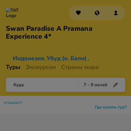
Swan Paradise A Pramana
Experience 4*
Индонезия
Убуд (о. Бали)
,
,
Туры
Экскурсии
Страны мира
Куда
7
-
9
ночей
отзывов 0
Где купить тур?