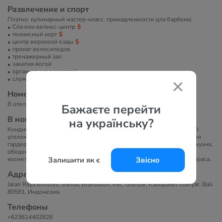
Развлечение и спорт
Платно: кулинарный мастер-класс, принадлежности для барбекю.
Спа или велнес-центр
теннисный корт
центр верховой езды
прокат велосипедов
тренажерный зал
занятия йогой
организация экскурсий
служба организации торжеств
Номера
В отеле 54 номера.
Бажаєте перейти
В номерах
на українську?
Кондиционер, Wi-Fi, сейф, телевизор с плоским экраном, гостиный
уголок, диван, розетка около кровати, телефон, мини-бар, шкаф или
гардероб, рабочий стол, холодильник, микроволновая печь, мини-кухня,
обеденная зона, электрический чайник, душ, фен, туалетно-
косметические принадлежности, гладильные принадлежности, терраса.
Залишити як є
Звісно
Адрес
Jalan Raya Bonbiyu, Banda, Blahbatuh, Kec. Gianyar, Kabupaten Gianyar, Bali
80581, Индонезия.
Телефоны
+623614402828