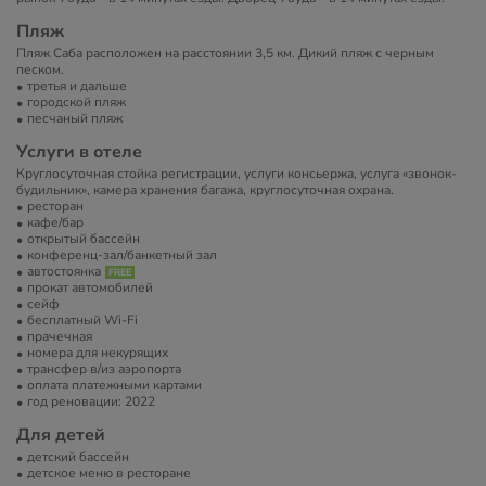
Пляж
Пляж Саба расположен на расстоянии 3,5 км. Дикий пляж с черным
песком.
третья и дальше
городской пляж
песчаный пляж
Услуги в отеле
Круглосуточная стойка регистрации, услуги консьержа, услуга «звонок-
будильник», камера хранения багажа, круглосуточная охрана.
ресторан
кафе/бар
открытый бассейн
конференц-зал/банкетный зал
автостоянка
прокат автомобилей
сейф
бесплатный Wi-Fi
прачечная
номера для некурящих
трансфер в/из аэропорта
оплата платежными картами
год реновации: 2022
Для детей
детский бассейн
детское меню в ресторане