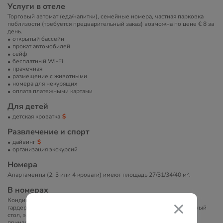
Услуги в отеле
Торговый автомат (еда/напитки), семейные номера, частная парковка
поблизости (требуется предварительный заказ) возможна по цене € 8 за
день.
открытый бассейн
прокат автомобилей
сейф
бесплатный Wi-Fi
прачечная
размещение с животными
номера для некурящих
оплата платежными картами
Для детей
детская кроватка
Развлечение и спорт
дайвинг
организация экскурсий
Номера
Апартаменты (2, 3 или 4 кровати) имеют площадь 27/31/34/40 м².
В номерах
Кондиционер, Wi-Fi, сейф, телевизор, гостиный уголок, шкаф или
гардероб, холодильник, микроволновая печь, мини-кухня, обеденный
стол, электрический чайник, душ, фен, туалетно-косметические
принадлежности, балкон или терраса.