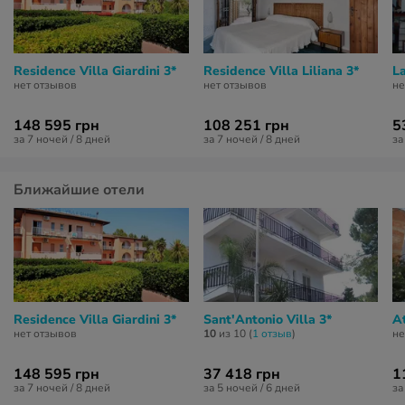
Residence Villa Giardini 3*
Residence Villa Liliana 3*
La
нет отзывов
нет отзывов
не
148 595 грн
108 251 грн
5
за 7 ночей / 8 дней
за 7 ночей / 8 дней
за
Ближайшие отели
Residence Villa Giardini 3*
Sant'Antonio Villa 3*
At
нет отзывов
10
из 10 (
1 отзыв
)
не
148 595 грн
37 418 грн
1
за 7 ночей / 8 дней
за 5 ночей / 6 дней
за