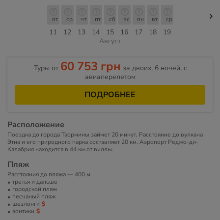
вт
ср
чт
пт
сб
вс
пн
вт
ср
11
12
13
14
15
16
17
18
19
Август
60 753 грн
Туры от
за двоих, 6 ночей, c
авиаперелетом
ПОДРОБНЕЕ
Расположение
Поездка до города Таормины займет 20 минут. Расстояние до вулкана
Этна и его природного парка составляет 20 км. Аэропорт Реджо-ди-
Калабрия находится в 44 км от виллы.
Пляж
Расстояния до пляжа — 400 м.
третья и дальше
городской пляж
песчаный пляж
шезлонги
зонтики