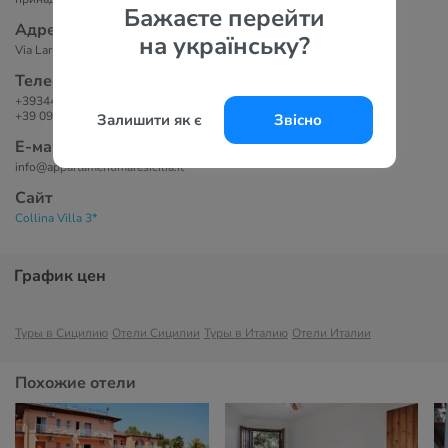
Бажаєте перейти
Адрес
на українську?
Via Larunchi, 34, 98035 Giardini Naxos ME, Италия.
Телефоны
+393442618163
+39 0942 56577
Залишити як є
Звісно
Е-маil
info@appartamentimaresicilia.it
Сайт
Collina Villa 3*
График цен
Туры в Сицилию
Отели Сицилии
Туры в Италию
Отели Италии
Похожие отели