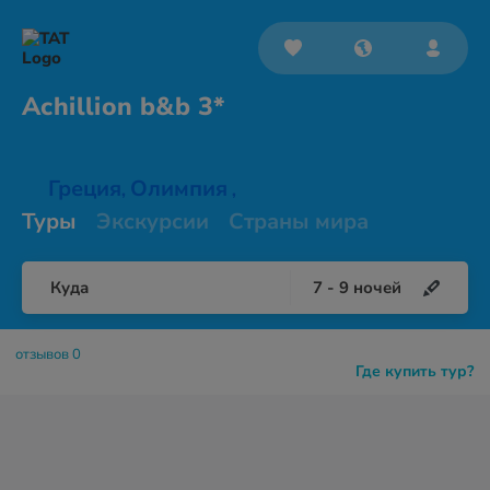
Achillion
b&b 3*
Греция
Олимпия
,
,
Туры
Экскурсии
Страны мира
Куда
7
-
9
ночей
отзывов 0
Где купить тур?