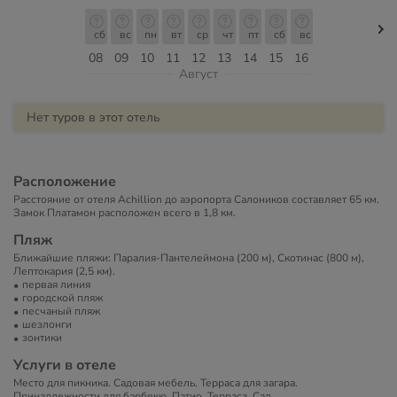
сб
вс
пн
вт
ср
чт
пт
сб
вс
08
09
10
11
12
13
14
15
16
Август
Нет туров в этот отель
Расположение
Расстояние от отеля Achillion до аэропорта Салоников составляет 65 км.
Замок Платамон расположен всего в 1,8 км.
Пляж
Ближайшие пляжи: Паралия-Пантелеймона (200 м), Скотинас (800 м),
Лептокария (2,5 км).
первая линия
городской пляж
песчаный пляж
шезлонги
зонтики
Услуги в отеле
Место для пикника. Садовая мебель. Терраса для загара.
Принадлежности для барбекю. Патио. Терраса. Сад.