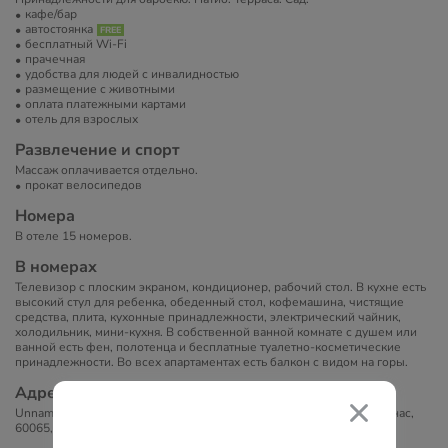
кафе/бар
автостоянка
бесплатный Wi-Fi
прачечная
удобства для людей с инвалидностью
размещение с животными
оплата платежными картами
отель для взрослых
Развлечение и спорт
Массаж оплачивается отдельно.
прокат велосипедов
Номера
В отеле 15 номеров.
В номерах
Телевизор с плоским экраном, кондиционер, рабочий стол. В кухне есть
высокий стул для ребенка, обеденный стол, кофемашина, чистящие
средства, плита, кухонные принадлежности, электрический чайник,
холодильник, мини-кухня. В собственной ванной комнате с душем или
ванной есть фен, полотенца и бесплатные туалетно-косметические
принадлежности. Во всех апартаментах есть балкон с видом на горы.
Адрес
Unnamed Road Achillion b&b, Διόν Όλυμπος 600 65, Паралия-Скотинас,
60065, Греция