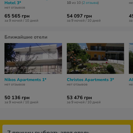
Hotel 3*
10
из 10 (
2 отзывa
)
не
нет отзывов
65 565 грн
54 097 грн
4
за 9 ночей / 10 дней
за 9 ночей / 10 дней
за
Ближайшие отели
Nikos Apartments 1*
Christos Apartments 3*
A
нет отзывов
нет отзывов
не
50 136 грн
53 476 грн
за 9 ночей / 10 дней
за 9 ночей / 10 дней
7 причин выбрать этот отель