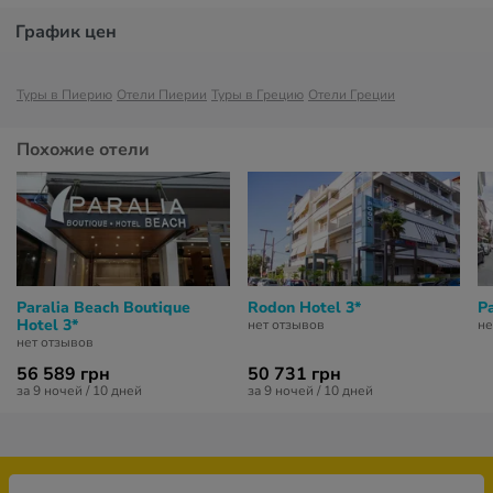
График цен
Туры в Пиерию
Отели Пиерии
Туры в Грецию
Отели Греции
Похожие отели
Paralia Beach Boutique
Rodon Hotel 3*
Pa
Hotel 3*
нет отзывов
не
нет отзывов
56 589 грн
50 731 грн
за 9 ночей / 10 дней
за 9 ночей / 10 дней