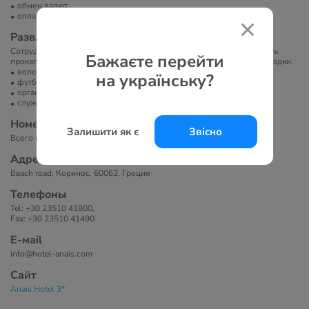
обмен валют
оплата платежными картами
Развлечение и спорт
Сотрудники круглосуточной стойки регистрации могут организовать
Бажаєте перейти
прокат автомобилей и забронировать билеты на однодневные поездки.
волейбол
на українську?
футбольное поле
организация экскурсий
служба организации торжеств
Номера
Залишити як є
Звісно
Всего в отеле 60 номеров.
Адрес
Beach road, Коринос, 60062, Греция
Телефоны
Tel: +30 23510 41800,
Fax: +30 23510 41490
Е-маil
info@hotel-anais.com
Сайт
Anais Hotel 3*