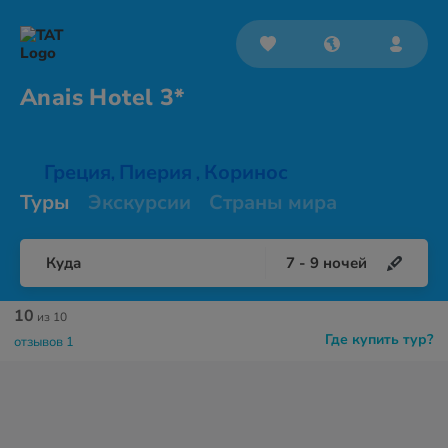
Anais
Hotel 3*
Греция
Пиерия
Коринос
,
,
Туры
Экскурсии
Страны мира
Куда
7
-
9
ночей
10
из 10
Где купить тур?
отзывов 1