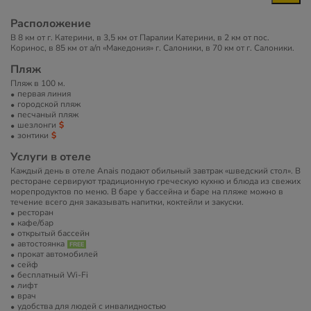
Расположение
В 8 км от г. Катерини, в 3,5 км от Паралии Катерини, в 2 км от пос.
Коринос, в 85 км от а/п «Македония» г. Салоники, в 70 км от г. Салоники.
Пляж
Пляж в 100 м.
первая линия
городской пляж
песчаный пляж
шезлонги
зонтики
Услуги в отеле
Каждый день в отеле Anais подают обильный завтрак «шведский стол». В
ресторане сервируют традиционную греческую кухню и блюда из свежих
морепродуктов по меню. В баре у бассейна и баре на пляже можно в
течение всего дня заказывать напитки, коктейли и закуски.
ресторан
кафе/бар
открытый бассейн
автостоянка
прокат автомобилей
сейф
бесплатный Wi-Fi
лифт
врач
удобства для людей с инвалидностью