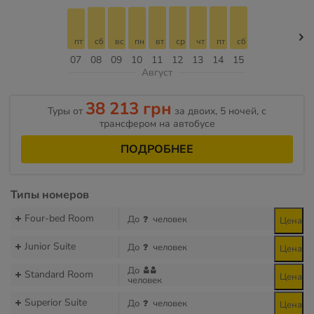
пт
сб
вс
пн
вт
ср
чт
пт
сб
07
08
09
10
11
12
13
14
15
Август
38 213 грн
Туры от
за двоих, 5 ночей, с
трансфером на автобусе
ПОДРОБНЕЕ
Типы номеров
Four-bed Room
До
человек
Цена
Junior Suite
До
человек
Цена
До
Standard Room
Цена
человек
Superior Suite
До
человек
Цена