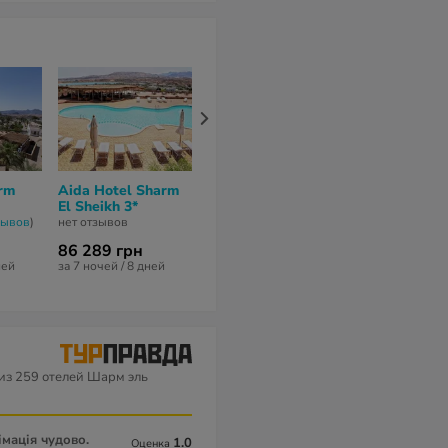
rm
Aida Hotel Sharm
Turquoise Beach
Regency Roy
El Sheikh 3*
Hotel 4*
Hills 3*
зывов
)
нет отзывов
6,1
из 10 (
154 отзывa
)
1
из 10 (
1 отзы
86 289 грн
74 526 грн
92 371 грн
ней
за 7 ночей / 8 дней
за 7 ночей / 8 дней
за 7 ночей / 8 
из 259 отелей Шарм эль
імація чудово.
1.0
Оценка