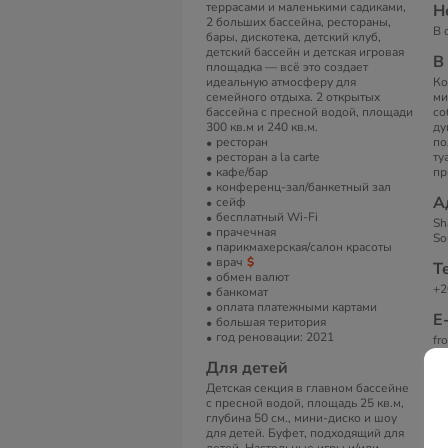
террасами и маленькими садиками,
Н
2 больших бассейна, рестораны,
В 
бары, дискотека, детский клуб,
детский бассейн и детская игровая
В
площадка — всё это создает
идеальную атмосферу для
Ко
семейного отдыха. 2 открытых
ми
бассейна с пресной водой, площади
со
300 кв.м и 240 кв.м.
ду
ресторан
по
ресторан a la carte
ту
кафе/бар
пр
конференц-зал/банкетный зал
А
сейф
бесплатный Wi-Fi
Sh
прачечная
So
парикмахерская/салон красоты
врач
Т
обмен валют
+2
банкомат
оплата платежными картами
Е
большая територия
год реновации: 2021
fr
Для детей
Детская секция в главном бассейне
с пресной водой, площадь 25 кв.м,
глубина 50 см., мини-диско и шоу
для детей. Буфет, подходящий для