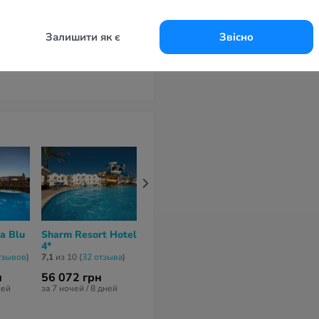
Залишити як є
Звісно
a Blu
Sharm Resort Hotel
DoubleTree by
Continental 
4*
Hilton Sharks Bay
Beach & Aqu
Resort 4*
Resort 4*
тзывов
)
7,1
из 10 (
32 отзывa
)
6,9
из 10 (
252 отзывa
)
6
из 10 (
543 от
н
56 072 грн
87 599 грн
88 484 грн
ней
за 7 ночей / 8 дней
за 8 ночей / 9 дней
за 7 ночей / 8 