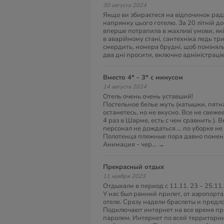
30 августа 2024
Якщо ви збираєтеся на відпочинок рад
напрямку цього готелю. За 20 літній до
вперше потрапила в жахливі умови, як
в аварійному стані, сантехніка ледь тр
смердить, номера брудні, щоб помінял
два дні просити, включно адміністраці
Вместо 4* - 3* с минусом
14 августа 2024
Отель очень очень уставший!
Постельное белье жуть (катышки, пятна
останетесь, но не вкусно. Все не свеже
4 раз в Шарме, есть с чем сравнить ).
персонал не дождаться … по уборке не
Полотенца пляжные пора давно поменя
Анимация - чер
...
→
Прекрасный отдых
11 ноября 2023
Отдыхали в период с 11.11. 23 – 25.11.
У нас был ранний прилет, от аэропорта 
отеле. Сразу надели браслеты и предл
Подключают интернет на все время п
паролем. Интернет по всей территори