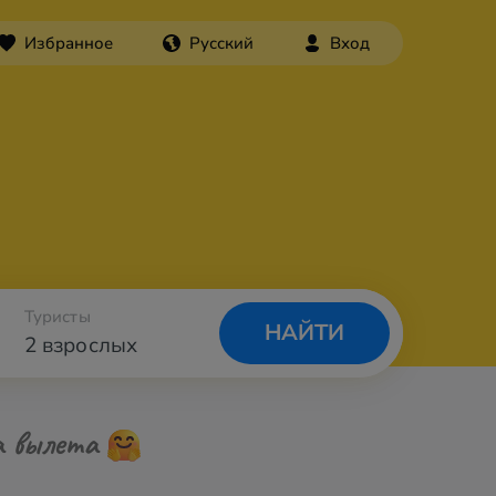
Избранное
Русский
Вход
Туристы
НАЙТИ
2 взрослых
а вылета