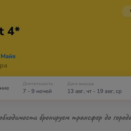
t 4*
 Майя
ра
Длительность
Дата выезда
ние
7 - 9 ночей
13 авг
,
чт
-
19 авг
,
ср
обходимости бронируем трансфер до город