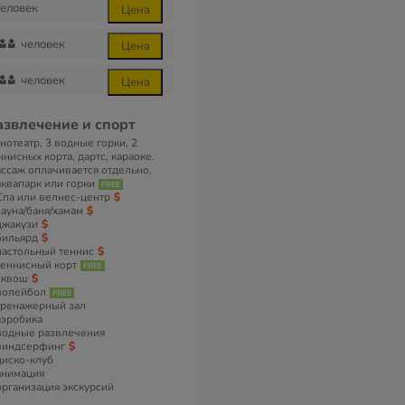
еловек
Цена
человек
Цена
человек
Цена
азвлечение и спорт
нотеатр, 3 водные горки, 2
ннисных корта, дартс, караоке.
ссаж оплачивается отдельно.
аквапарк или горки
Спа или велнес-центр
сауна/баня/хамам
джакузи
бильярд
настольный теннис
теннисный корт
сквош
волейбол
тренажерный зал
аэробика
водные развлечения
виндсерфинг
диско-клуб
анимация
организация экскурсий