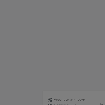
пт
сб
вс
пн
вт
ср
чт
07
08
09
10
11
12
13
Аквапарк или горки