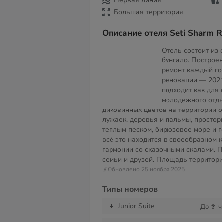
Первая линия
Большая территория
Описание отеля Seti Sharm R
Отель состоит из
бунгало. Построен
ремонт каждый го
реновации — 2021
подходит как для 
молодежного отды
диковинных цветов на территории о
лужаек, деревья и пальмы, простор
теплым песком, бирюзовое море и 
всё это находится в своеобразном 
гармонии со сказочными скалами. П
семьи и друзей. Площадь территор
// Обновлено 25 ноября 2025
Типы номеров
Junior Suite
До
ч