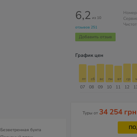
6,2
Номер
из 10
Серви
Чистот
отзывов 251
Добавить отзыв
График цен
пт
сб
вс
пн
вт
ср
чт
пт
пт
сб
вс
пн
вт
ср
ч
14
15
16
17
18
19
20
21
07
08
09
10
11
12
1
Август
34 254 грн
Туры от
ПО
Безветренная бухта