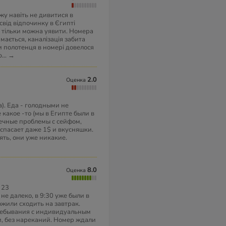
жу навіть не дивитися в
свід відпочинку в Єгипті
і тільки можна уявити. Номера
имається, каналізація забита
и полотенця в номері довелося
ю
...
→
2.0
Оценка
). Еда - голодными не
е какое -то (мы в Египте были в
 Вечные проблемы с сейфом,
 спасает даже 1$ и вкусняшки.
ть, они уже никакие.
8.0
Оценка
 23
не далеко, в 9:30 уже были в
ожили сходить на завтрак.
ребывания с индивидуальным
и, без нареканий. Номер ждали