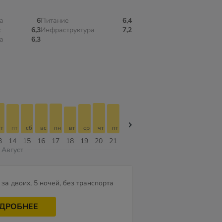
а
6
Питание
6,4
с
6,3
Инфраструктура
7,2
а
6,3
т
пт
сб
вс
пн
вт
ср
чт
пт
пт
сб
вс
пн
вт
ср
3
14
15
16
17
18
19
20
21
07
08
09
10
11
12
Август
за двоих, 5 ночей, без транспорта
ДРОБНЕЕ