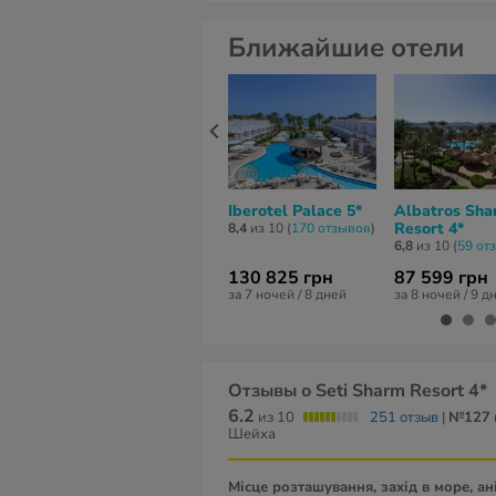
Ближайшие отели
Iberotel Palace 5*
Albatros Sha
Resort 4*
8,4
из 10 (
170 отзывов
)
6,8
из 10 (
59 от
130 825 грн
87 599 грн
за 7 ночей / 8 дней
за 8 ночей / 9 д
Отзывы о Seti Sharm Resort 4*
6.2
из 10
251 отзыв
|
№127
Шейха
Місце розташування, захід в море, ан