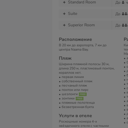
Standard Room
До
ч
Suite
До
Superior Room
До
Расположение
Р
В 20 км до аэропорта, 7 км до
Ки
центра Naama Bay.
те
Ма
Пляж
Ширина пляжной полосы 30 м,
длина 250 м, пластиковый понтон,
кораллов нет.
первая линия
собственный пляж
песчаный пляж
понтон или пирс
шезлонги
зонтики
пляжные полотенца
безветренная бухта
Услуги в отеле
Роскошные номера 4-х
звёздочного отеля с частными