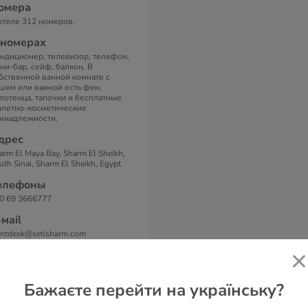
омера
отеле 312 номеров.
 номерах
ндиционер, телевизор, телефон,
ни-бар, сейф, балкон. В
бственной ванной комнате с
шем или ванной есть фен,
лотенца, тапочки и бесплатные
алетно-косметические
инадлежности.
дрес
arm El Maya Bay, Sharm El Sheikh,
uth Sinai, Sharm El Sheikh, Egypt
елефоны
0 69 3666777
-маil
ontdesk@setisharm.com
Бажаєте перейти на українську?