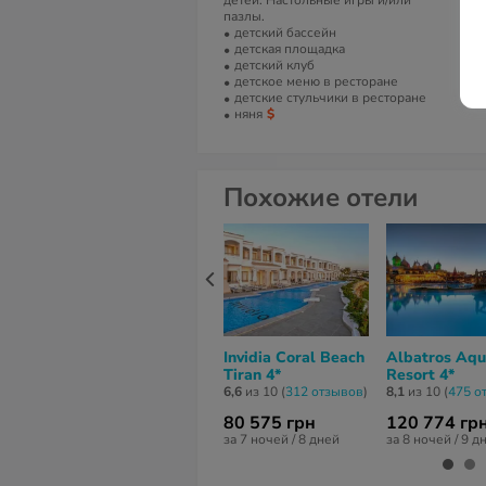
детей. Настольные игры и/или
пазлы.
детский бассейн
детская площадка
детский клуб
детское меню в ресторане
детские стульчики в ресторане
няня
Похожие отели
Invidia Coral Beach
Albatros Aqu
Tiran 4*
Resort 4*
6,6
из 10 (
312 отзывов
)
8,1
из 10 (
475 о
80 575 грн
120 774 гр
за 7 ночей / 8 дней
за 8 ночей / 9 д