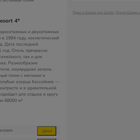
Песчаный пляж
Туры в Шарм эль Шейх
Отели Шарм 
esort 4*
 одноэтажных и двухэтажных
 в 1994 году, косметический
д. Дата последней
 год. Отель прекрасно
семейного, так и для
ха. Разнообразие
теля, изумрудная зелень
ный пляж с мягкими и
голубые озерца бассейнов —
контрасте и в удивительной
одойдет для отдыха в кругу
ии
68000 м²
еловек
Цена