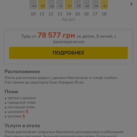
пн
вт
ср
чт
пт
сб
вс
пн
вт
10
11
12
13
14
15
16
17
18
Август
78 577 грн
Туры от
за двоих, 5 ночей, c
авиаперелетом
ПОДРОБНЕЕ
Расположение
Отель расположен рядом с дюнами Маспаломас и гольф-клубом.
Расстояние до аэропорта Гран-Канария 26 км.
Пляж
третья и дальше
городской пляж
песчаный пляж
шезлонги
зонтики
Услуги в отеле
Отель располагает открытым бассейном для взрослых и небольшим
бассейном для детей, большой террасой для загара. Гости могут