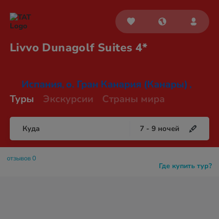
Livvo Dunagolf
Suites 4*
Испания
о. Гран Канария (Канары)
,
,
Туры
Экскурсии
Страны мира
Куда
7
-
9
ночей
отзывов 0
Где купить тур?