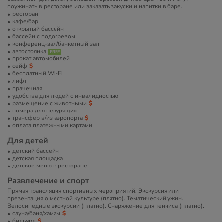
поужинать в ресторане или заказать закуски и напитки в баре.
ресторан
кафе/бар
открытый бассейн
бассейн с подогревом
конференц-зал/банкетный зал
автостоянка
прокат автомобилей
сейф
бесплатный Wi-Fi
лифт
прачечная
удобства для людей с инвалидностью
размещение с животными
номера для некурящих
трансфер в/из аэропорта
оплата платежными картами
Для детей
детский бассейн
детская площадка
детское меню в ресторане
Развлечение и спорт
Прямая трансляция спортивных мероприятий. Экскурсия или
презентация о местной культуре (платно). Тематический ужин.
Велосипедные экскурсии (платно). Снаряжение для тенниса (платно).
сауна/баня/хамам
бильярд