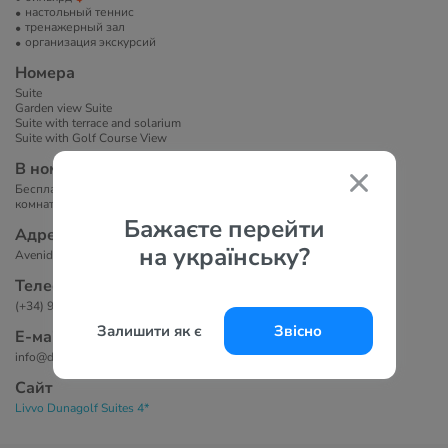
настольный теннис
тренажерный зал
организация экскурсий
Номера
Suite
Garden view Suite
Suite with terrace and solarium
Suite with Golf Course View
В номерах
Бесплатный wi-fi, кондиционер, телевизор, рабочий стол, ванная
комната, фен.
Бажаєте перейти
Адрес
на українську?
Avenida Fritdresor, 2, 35100 Maspalomas, Spain
Телефоны
(+34) 928 766 821
Залишити як є
Звісно
Е-маil
info@dunagolf.com
Сайт
Livvo Dunagolf Suites 4*