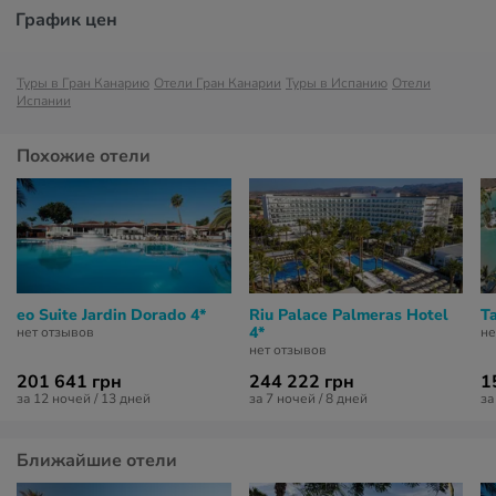
График цен
Туры в Гран Канарию
Отели Гран Канарии
Туры в Испанию
Отели
Испании
Похожие отели
eo Suite Jardin Dorado 4*
Riu Palace Palmeras Hotel
Ta
4*
нет отзывов
не
нет отзывов
201 641 грн
244 222 грн
1
за 12 ночей / 13 дней
за 7 ночей / 8 дней
за
Ближайшие отели