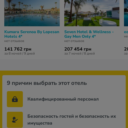
Kumara Serenoa By Lopesan
Seven Hotel & Wellness -
eo
Hotels 4*
Gay Men Only 4*
не
нет отзывов
нет отзывов
141 762 грн
207 454 грн
2
за 8 ночей / 9 дней
за 7 ночей / 8 дней
за
9 причин выбрать этот отель
Квалифицированный персонал
Безопасность гостей и безопасность их
имущества