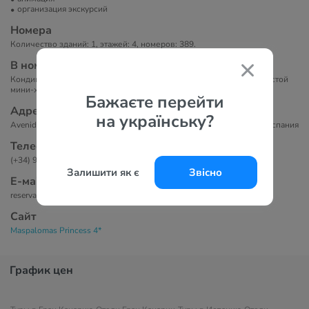
организация экскурсий
Номера
Количество зданий: 1, этажей: 4, номеров: 389.
В номерах
Кондиционер, телевизор, бесплатный Wi-Fi, бесплатный сейф, пустой
мини-холодильник, ванная комната.
Бажаєте перейти
Адрес
на українську?
Avenida Tour Operador Tui, s/n , 35100 Маспаломас, Гран-Канария, Испания
Телефоны
(+34) 928 14 31 57
Залишити як є
Звісно
Е-маil
reservas.maspalomas-tabaiba@princess-hotels.com
Сайт
Maspalomas Princess 4*
График цен