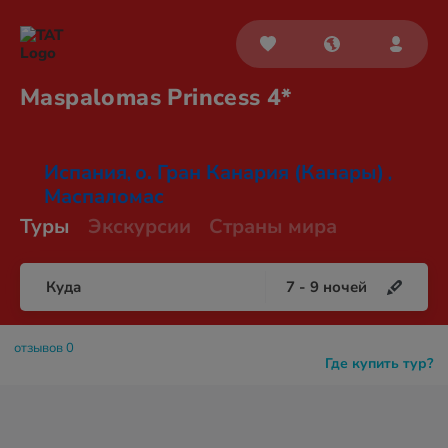
Maspalomas
Princess 4*
Испания
о. Гран Канария (Канары)
,
,
Маспаломас
Туры
Экскурсии
Страны мира
Куда
7
-
9
ночей
отзывов 0
Где купить тур?