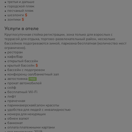
третья и дальше
городской пляж
песчаный пляж
шезлонги
зонтики
Услуги в отеле
Круглосуточная стойка регистрации, зона только для взрослых с
террасой для отдыха, торгово-развлекательный район, несколько
бассейнов подогреваются зимой, парковка бесплатная (количество мест
ограничено).
ресторан
кафе/бар
открытый бассейн
крытый бассейн
бассейн с подогревом
конференц-зал/банкетный зал
автостоянка
прокат автомобилей
сейф
бесплатный Wi-Fi
лифт
прачечная
парикмахерская/салон красоты
удобства для людей с инвалидностью
номера для некурящих
обмен валют
банкомат
оплата платежными картами
год реновации: 2019