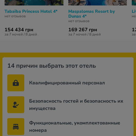
Tabaiba Princess Hotel 4*
Maspalomas Resort by
Li
Dunas 4*
нет отзывов
не
нет отзывов
154 434 грн
169 267 грн
1
за 7 ночей / 8 дней
за 7 ночей / 8 дней
за
14 причин выбрать этот отель
Квалифицированный персонал
Безопасность гостей и безопасность их
имущества
Функциональные, укомплектованные
номера