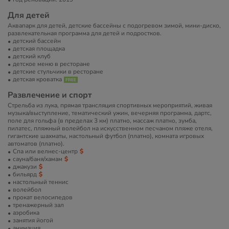
Для детей
Аквапарк для детей, детские бассейны с подогревом зимой, мини-диско,
развлекательная программа для детей и подростков.
детский бассейн
детская площадка
детский клуб
детское меню в ресторане
детские стульчики в ресторане
детская кроватка
Развлечение и спорт
Стрельба из лука, прямая трансляция спортивных мероприятий, живая
музыка/выступление, тематический ужин, вечерняя программа, дартс,
поле для гольфа (в пределах 3 км) платно, массаж платно, зумба,
пилатес, пляжный волейбол на искусственном песчаном пляже отеля,
гигантские шахматы, настольный футбол (платно), комната игровых
автоматов (платно).
Спа или велнес-центр
сауна/баня/хамам
джакузи
бильярд
настольный теннис
волейбол
прокат велосипедов
тренажерный зал
аэробика
занятия йогой
анимация