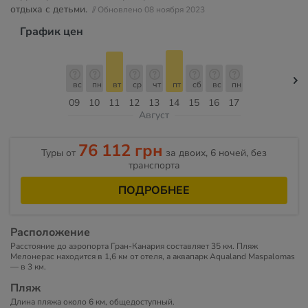
отдыха с детьми.
// Обновлено 08 ноября 2023
График цен
вс
пн
вт
ср
чт
пт
сб
вс
пн
09
10
11
12
13
14
15
16
17
Август
76 112 грн
Туры от
за двоих, 6 ночей, без
транспорта
ПОДРОБНЕЕ
Расположение
Расстояние до аэропорта Гран-Канария составляет 35 км. Пляж
Мелонерас находится в 1,6 км от отеля, а аквапарк Aqualand Maspalomas
— в 3 км.
Пляж
Длина пляжа около 6 км, общедоступный.