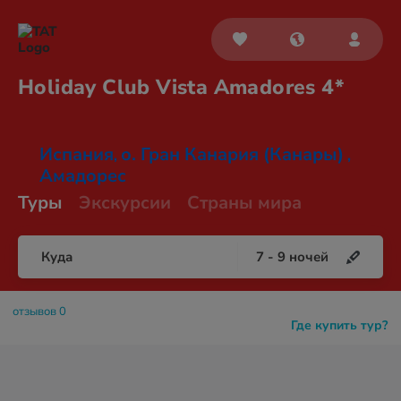
Holiday Club Vista
Amadores 4*
Испания
о. Гран Канария (Канары)
,
,
Амадорес
Туры
Экскурсии
Страны мира
Куда
7
-
9
ночей
отзывов 0
Где купить тур?