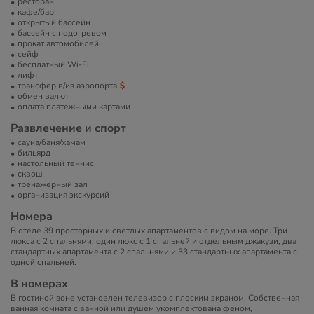
ресторан
кафе/бар
открытый бассейн
бассейн с подогревом
прокат автомобилей
сейф
бесплатный Wi-Fi
лифт
трансфер в/из аэропорта
обмен валют
оплата платежными картами
Развлечение и спорт
сауна/баня/хамам
бильярд
настольный теннис
сквош
тренажерный зал
организация экскурсий
Номера
В отеле 39 просторных и светлых апартаментов с видом на море. Три
люкса с 2 спальнями, один люкс с 1 спальней и отдельным джакузи, два
стандартных апартамента с 2 спальнями и 33 стандартных апартамента с
одной спальней.
В номерах
В гостиной зоне установлен телевизор с плоским экраном. Собственная
ванная комната с ванной или душем укомплектована феном,