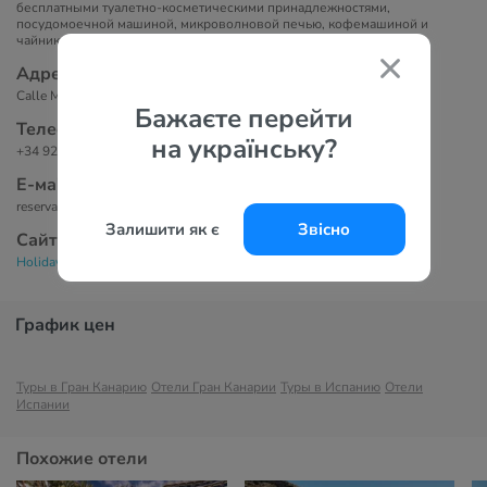
бесплатными туалетно-косметическими принадлежностями,
посудомоечной машиной, микроволновой печью, кофемашиной и
чайником. В некоторых апартаментах есть балкон.
Адрес
Calle Montana Clara,12, 35130 Amadores, Spain
Бажаєте перейти
Телефоны
на українську?
+34 928 153 776
Е-маil
reservations@hccanarias.com
Залишити як є
Звісно
Сайт
Holiday Club Vista Amadores 4*
График цен
Туры в Гран Канарию
Отели Гран Канарии
Туры в Испанию
Отели
Испании
Похожие отели