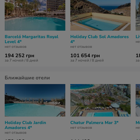
Barceló Margaritas Royal
Holiday Club Sol Amadores
Li
Level 4*
4*
не
нет отзывов
нет отзывов
194 252 грн
101 654 грн
1
за 7 ночей / 8 дней
за 7 ночей / 8 дней
за
Ближайшие отели
Holiday Club Jardin
Chatur Palmera Mar 3*
M
Amadores 4*
нет отзывов
не
нет отзывов