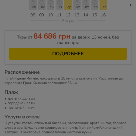
сб
вс
пн
вт
ср
чт
пт
сб
вс
08
09
10
11
12
13
14
15
16
Август
84 686 грн
Туры от
за двоих, 13 ночей, без
транспорта
ПОДРОБНЕЕ
Расположение
Плайя-дель-Инглес находится в 15 км от апарт-отеля. Расстояние до
аэропорта Гран-Канария составляет 36 км.
Пляж
третья и дальше
городской пляж
песчаный пляж
Услуги в отеле
К услугам гостей открытый бассейн, работающий круглый год, терраса
для загара. Ежедневно сервируется полный английский/ирландский
завтрак. В ресторане подают блюда местной кухни.