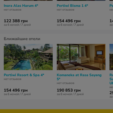
Inara Alas Harum 4*
Pertiwi Bisma 1 4*
Pe
нет отзывов
нет отзывов
не
122 388 грн
154 496 грн
1
за 6 ночей / 7 дней
за 6 ночей / 7 дней
за
Ближайшие отели
Pertiwi Resort & Spa 4*
Komaneka at Rasa Sayang
R
5*
S
нет отзывов
U
нет отзывов
не
154 496 грн
190 853 грн
2
за 6 ночей / 7 дней
за 6 ночей / 7 дней
за