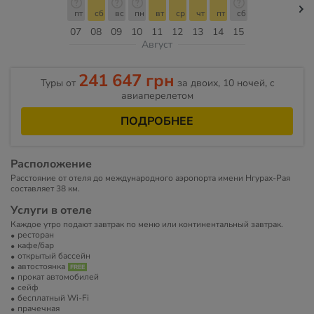
пт
сб
вс
пн
вт
ср
чт
пт
сб
07
08
09
10
11
12
13
14
15
Август
241 647 грн
Туры от
за двоих, 10 ночей, c
авиаперелетом
ПОДРОБНЕЕ
Расположение
Расстояние от отеля до международного аэропорта имени Нгурах-Рая
составляет 38 км.
Услуги в отеле
Каждое утро подают завтрак по меню или континентальный завтрак.
ресторан
кафе/бар
открытый бассейн
автостоянка
прокат автомобилей
сейф
бесплатный Wi-Fi
прачечная