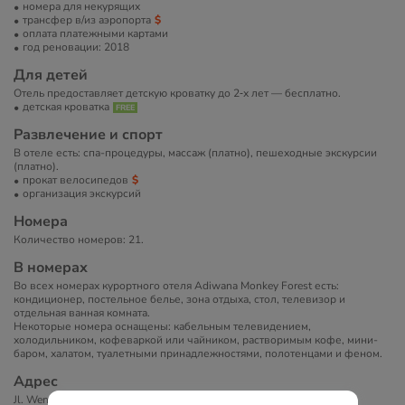
номера для некурящих
трансфер в/из аэропорта
оплата платежными картами
год реновации: 2018
Для детей
Отель предоставляет детскую кроватку до 2‑х лет — бесплатно.
детская кроватка
Развлечение и спорт
В отеле есть: спа-процедуры, массаж (платно), пешеходные экскурсии
(платно).
прокат велосипедов
организация экскурсий
Номера
Количество номеров: 21.
В номерах
Во всех номерах курортного отеля Adiwana Monkey Forest есть:
кондиционер, постельное белье, зона отдыха, стол, телевизор и
отдельная ванная комната.
Некоторые номера оснащены: кабельным телевидением,
холодильником, кофеваркой или чайником, растворимым кофе, мини-
баром, халатом, туалетными принадлежностями, полотенцами и феном.
Адрес
Jl. Wenara Wana, Ubud, Kecamatan Ubud,