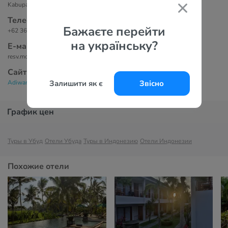
Kabupaten Gianyar, Bali 80571
Телефоны
Бажаєте перейти
+62 361 975 231
на українську?
Е-маil
resv.monkeyforest@adiwanahotels.com
Сайт
Залишити як є
Звісно
Adiwana Monkey Forest 4*
График цен
Туры в Убуд
Отели Убуда
Туры в Индонезию
Отели Индонезии
Похожие отели