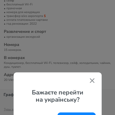
сейф
бесплатный Wi-Fi
прачечная
номера для некурящих
трансфер в/из аэропорта
оплата платежными картами
год реновации: 2022
Развлечение и спорт
организация экскурсий
Номера
15 номеров.
В номерах
Кондиционер, бесплатный Wi-Fi, телевизор, сейф, холодильник, чайник,
душ, туалет.
Адрес
20 Viktor Jorbenadze Street, 0103 Тбилиси, Грузия
Бажаєте перейти
График цен
на українську?
Туры в Тбилиси
Отели Тбилиси
Туры в Грузию
Отели Грузии