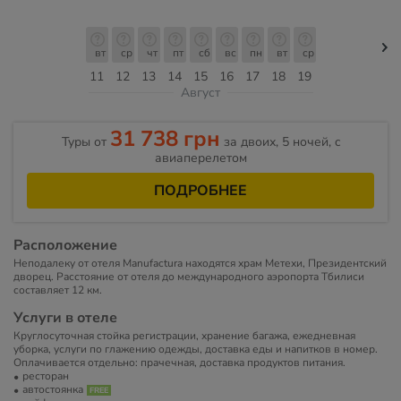
вт
ср
чт
пт
сб
вс
пн
вт
ср
11
12
13
14
15
16
17
18
19
Август
31 738 грн
Туры от
за двоих, 5 ночей, c
авиаперелетом
ПОДРОБНЕЕ
Расположение
Неподалеку от отеля Manufactura находятся храм Метехи, Президентский
дворец. Расстояние от отеля до международного аэропорта Тбилиси
составляет 12 км.
Услуги в отеле
Круглосуточная стойка регистрации, хранение багажа, ежедневная
уборка, услуги по глажению одежды, доставка еды и напитков в номер.
Оплачивается отдельно: прачечная, доставка продуктов питания.
ресторан
автостоянка