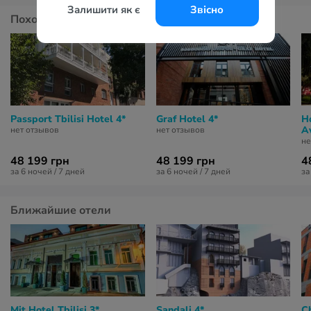
Залишити як є
Звісно
Похожие отели
Passport Tbilisi Hotel 4*
Graf Hotel 4*
Ho
Av
нет отзывов
нет отзывов
не
48 199 грн
48 199 грн
4
за 6 ночей / 7 дней
за 6 ночей / 7 дней
за
Ближайшие отели
Mit Hotel Tbilisi 3*
Sandali 4*
C