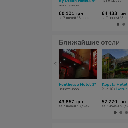
By Urban Hotels 4*
нет отзывов
нет отзывов
60 101 грн
64 433 грн
за 7 ночей / 8 дней
за 7 ночей / 8 д
Ближайшие отели
Penthouse Hotel 3*
Kopala Hotel
нет отзывов
9
из 10 (
1 отзыв
43 867 грн
57 720 грн
за 7 ночей / 8 дней
за 7 ночей / 8 д