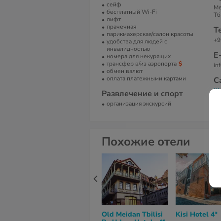
сейф
Me
бесплатный Wi-Fi
Тб
лифт
прачечная
Т
парикмахерская/салон красоты
+9
удобства для людей с
инвалидностью
Е
номера для некурящих
трансфер в/из аэропорта
in
обмен валют
оплата платежными картами
С
КМ
Развлечение и спорт
организация экскурсий
Похожие отели
Old Meidan Tbilisi
Kisi Hotel 4*