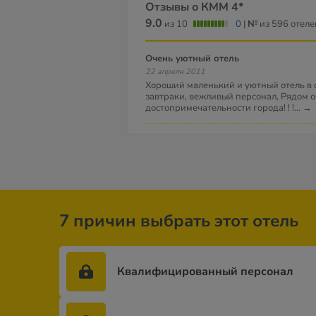
Отзывы о КММ 4*
9.0
из 10
0
|
№
из 596 отеле
очень уютный отель
22 апреля 2011
Хороший маленький и уютный отель в 
завтраки, вежливый персонал, Рядом 
достопримечательности города! ! !
...
→
7 причин выбрать этот отель
Квалифицированный персонал