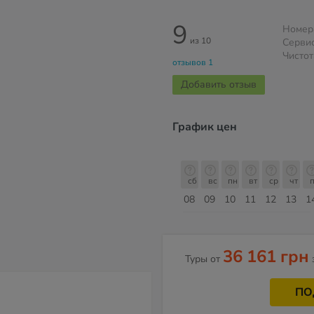
9
Номер
из 10
Серви
Чистот
отзывов 1
Добавить отзыв
График цен
сб
вс
пн
вт
ср
чт
пт
сб
сб
вс
пн
вт
ср
чт
п
15
16
17
18
19
20
21
22
08
09
10
11
12
13
1
Август
36 161 грн
Туры от
ПО