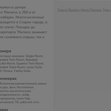
ложен в центре
Туры в Тбилиси
Отели Тбилиси
Туры 
и Тбилиси, в 250 м от
влабари». Многочисленные
аходятся в Старом городе, в
от отеля. Поездка до
эропорта Тбилиси занимает
ля семейного отдыха, так и
омера
тегории номеров: Single Room,
andard Twin Room, Standard
uble Room, Superior Twin Room,
andard Triple Room, Junior Suite
th Terrace, Family Suite.
 номерах
бственная ванная комната, ванна
и душ, фен, бесплатные
алетно-косметические
инадлежности, сейф,
ндиционер, мини-бар,
утниковое ТВ, рабочий стол.
дрес