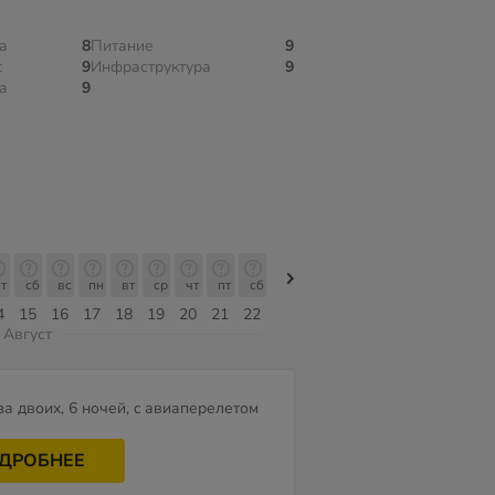
а
8
Питание
9
с
9
Инфраструктура
9
а
9
т
сб
вс
пн
вт
ср
чт
пт
сб
сб
вс
пн
вт
ср
чт
4
15
16
17
18
19
20
21
22
08
09
10
11
12
13
Август
за двоих, 6 ночей, c авиаперелетом
ДРОБНЕЕ