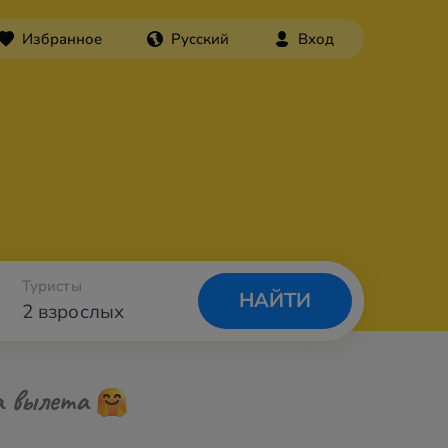
Избранное
Русский
Вход
Туристы
НАЙТИ
2 взрослых
а вылета