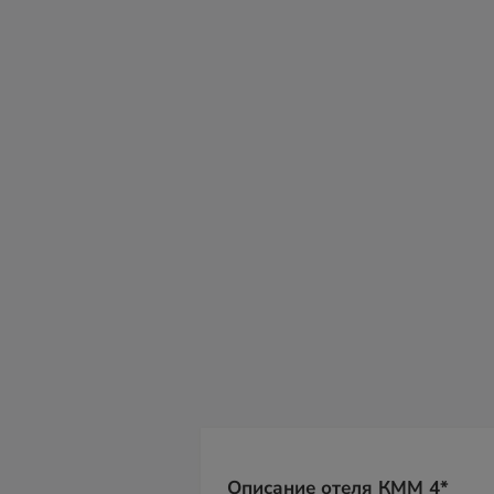
сб
вс
пн
вт
ср
чт
пт
08
09
10
11
12
13
14
Описание отеля КММ 4*