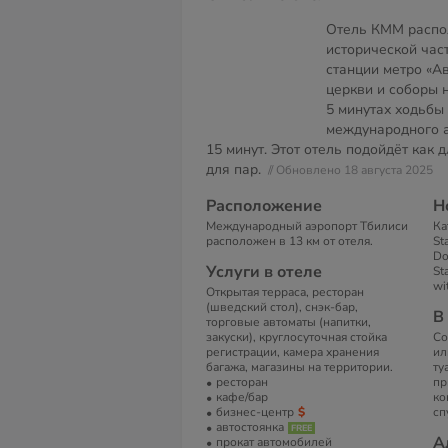
Отель КММ распо
исторической част
станции метро «А
церкви и соборы н
5 минутах ходьбы 
международного а
15 минут. Этот отель подойдёт как д
для пар.
// Обновлено 18 августа 2025
Расположение
Н
Международный аэропорт Тбилиси
Ка
расположен в 13 км от отеля.
St
Do
Услуги в отеле
St
wi
Открытая терраса, ресторан
(шведский стол), снэк-бар,
В
торговые автоматы (напитки,
закуски), круглосуточная стойка
Со
регистрации, камера хранения
ил
багажа, магазины на территории.
ту
ресторан
пр
кафе/бар
ко
бизнес-центр
сп
автостоянка
А
прокат автомобилей