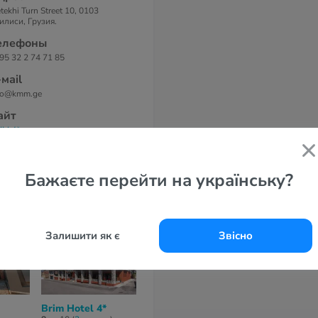
tekhi Turn Street 10, 0103
илиси, Грузия.
елефоны
95 32 2 74 71 85
-маil
fo@kmm.ge
айт
М 4*
Бажаєте перейти на українську?
Залишити як є
Звісно
Brim Hotel 4*
Amante Narikala
Passport Tbil