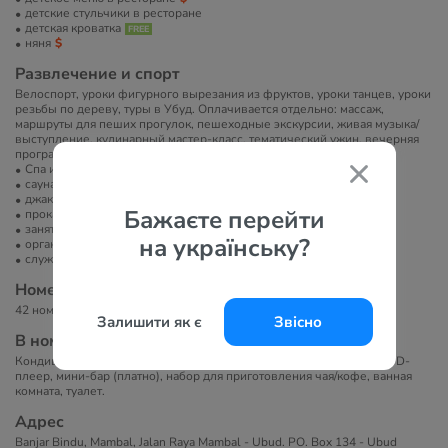
детские стульчики в ресторане
детская кроватка
няня
Развлечение и спорт
Велоспорт, уроки фигурного вырезания из фруктов, уроки танцев, уроки
резьбы по дереву, туры в Убуд. Оплачивается отдельно: массаж,
маршруты для пеших прогулок, пешеходные экскурсии, живая музыка/
выступление, кулинарный мастер-класс, тематический ужин, вечерняя
программа, велосипедные экскурсии.
Спа или велнес-центр
сауна/баня/хамам
джакузи
Бажаєте перейти
прокат велосипедов
занятия йогой
на українську?
организация экскурсий
служба организации торжеств
Номера
42 номера.
Залишити як є
Звісно
В номерах
Кондиционер, телевизор, бесплатный Wi-Fi, сейф (бесплатно), DVD-
плеер, мини-бар (платно), набор для приготовления чая/кофе, ванная
комната, туалет.
Адрес
Banjar Bindu, Mambal, Jalan Raya Mambal - Ubud. PO. Box 134 - Ubud