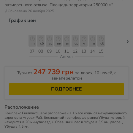
размеренного отдыха. Площадь территории
250000 м²
// Обновлено 26 ноября 2025
График цен
пт
сб
вс
пн
вт
ср
чт
пт
сб
07
08
09
10
11
12
13
14
15
Август
247 739 грн
Туры от
за двоих, 10 ночей, c
авиаперелетом
ПОДРОБНЕЕ
Расположение
Комплекс Furamaxclusive расположен в 1 часе езды от международного
аэропорта Нгурах-Рай. Бесплатный трансфер до рынка Убуда, который
находится в 20 минутах езды. Обезьяний лес в Убуде в 3,9 км, дворец
Убуда в 4,5 км.