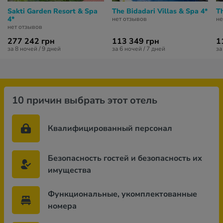
Sakti Garden Resort & Spa
The Bidadari Villas & Spa 4*
T
4*
нет отзывов
не
нет отзывов
277 242 грн
113 349 грн
1
за 8 ночей / 9 дней
за 6 ночей / 7 дней
за
10 причин выбрать этот отель
Квалифицированный персонал
Безопасность гостей и безопасность их
имущества
Функциональные, укомплектованные
номера