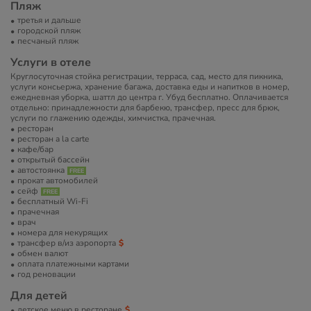
Пляж
третья и дальше
городской пляж
песчаный пляж
Услуги в отеле
Круглосуточная стойка регистрации, терраса, сад, место для пикника,
услуги консьержа, хранение багажа, доставка еды и напитков в номер,
ежедневная уборка, шаттл до центра г. Убуд бесплатно. Оплачивается
отдельно: принадлежности для барбекю, трансфер, пресс для брюк,
услуги по глажению одежды, химчистка, прачечная.
ресторан
ресторан a la carte
кафе/бар
открытый бассейн
автостоянка
прокат автомобилей
сейф
бесплатный Wi-Fi
прачечная
врач
номера для некурящих
трансфер в/из аэропорта
обмен валют
оплата платежными картами
год реновации
Для детей
детское меню в ресторане