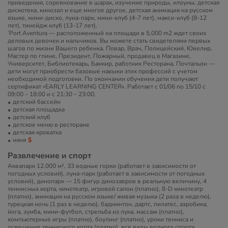
приведения, соревнование в шарах, изучение природы, клоуны, детская
дискотека, кинозал и еще многое другое, детская анимация на русском
языке, мини-диско, луна-парк, мини-клуб (4-7 лет), макси-клуб (8-12
лет), тинейдж клуб (13-17 лет).
‘Port Aventura — расположенный на площади в 5,000 m2 ждет своих
деловых девочек и мальчиков. Вы можете стать свидетелями первых
шагов по жизни Вашего ребенка. Повар, Врач, Полицейский, Ювелир,
Мастер по глине, Президент, Пожарный, продавец в Магазине,
Университет, Библиотекарь, Банкир, работник Ресторана, Почтальон —
дети могут приобрести базовые навыки этих профессий с учетом
необходимой подготовки. По окончании обучения дети получают
сертификат «EARLY LEARNING CENTER». Работает с 01/06 по 15/10 с
09:00 – 18:00 и с 21:30 – 23:00.
детский бассейн
детская площадка
детский клуб
детское меню в ресторане
детская кроватка
няня
Развлечение и спорт
Аквапарк 12.000 м², 33 водные горки (работает в зависимости от
погодных условий), луна-парк (работает в зависимости от погодных
условий), динопарк — 15 фигур динозавров в реальную величину, 4
теннисных корта, кинотеатр, игровой салон (платно), 8-D кинотеатр
(платно), анимация на русском языке/ живая музыка (2 раза в неделю),
турецкая ночь (1 раз в неделю), бадминтон, дартс, пилатес, аэробика,
йога, зумба, мини-футбол, стрельба из лука, массаж (платно),
компьютерные игры (платно), боулинг (платно), уроки тенниса и
освещение теннисного корта (платно), все виды водного спорта