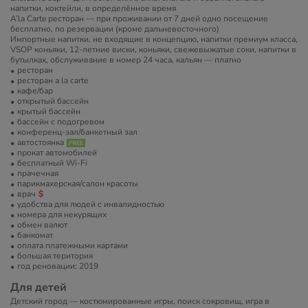
напитки, коктейли, в определённое время
A’la Carte ресторан — при проживании от 7 дней одно посещение
бесплатно, по резервации (кроме дальневосточного)
Импортные напитки, не входящие в концепцию, напитки премиум класса,
VSOP коньяки, 12-летние виски, коньяки, свежевыжатые соки, напитки в
бутылках, обслуживание в номер 24 часа, кальян — платно
ресторан
ресторан a la carte
кафе/бар
открытый бассейн
крытый бассейн
бассейн с подогревом
конференц-зал/банкетный зал
автостоянка
прокат автомобилей
бесплатный Wi-Fi
прачечная
парикмахерская/салон красоты
врач
удобства для людей с инвалидностью
номера для некурящих
обмен валют
банкомат
оплата платежными картами
большая територия
год реновации: 2019
Для детей
Детский город — костюмированные игры, поиск сокровищ, игра в