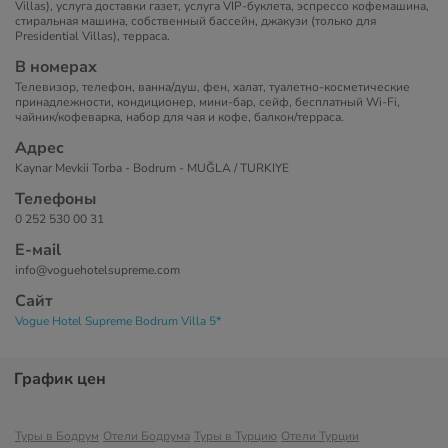
Villas), услуга доставки газет, услуга VIP-буклета, эспрессо кофемашина,
стиральная машина, собственный бассейн, джакузи (только для
Presidential Villas), терраса.
В номерах
Телевизор, телефон, ванна/душ, фен, халат, туалетно-косметические
принадлежности, кондиционер, мини-бар, сейф, бесплатный Wi-Fi,
чайник/кофеварка, набор для чая и кофе, балкон/терраса.
Адрес
Kaynar Mevkii Torba - Bodrum - MUĞLA / TURKIYE
Телефоны
0 252 530 00 31
Е-маil
info@voguehotelsupreme.com
Сайт
Vogue Hotel Supreme Bodrum Villa 5*
График цен
Туры в Бодрум
Отели Бодрума
Туры в Турцию
Отели Турции