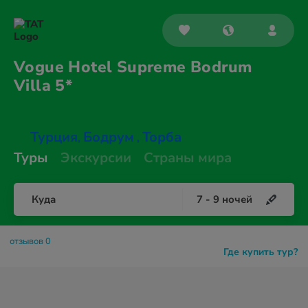
Vogue Hotel Supreme Bodrum
Villa 5*
Турция
Бодрум
Торба
,
,
Туры
Экскурсии
Страны мира
Куда
7
-
9
ночей
отзывов 0
Где купить тур?