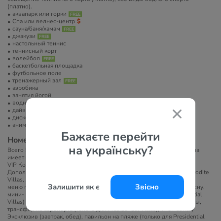
(платно).
аквапарк или горки
Спа или велнес-центр
сауна/баня/хамам
джакузи
настольный теннис
теннисный корт
волейбол
баскетбольная площадка
футбольное поле
тренажерный зал
аэробика
занятия йогой
водные развлечения
дайвинг
диско-клуб
анимация
Бажаєте перейти
Номера
на українську?
Всего 53 виллы. Покрытие пола — мраморная плитка. Каждая вилла
имеет свой собственный бассейн.
VIP Концепция: >>
Дополнительный перечень услуг для гостей, проживающих в Aphrodite
Villas, Apollon Villas, Poseidon Villas, Presidential Villas:
Залишити як є
Звісно
меню подушек, угощения для детей, услуга подготовки номера ко сну,
мини- и миди-бар, кухня (в Apollon Villas, Poseidon Villas, Presidential
Villas) или мини-кухня (в Aphrodite Villas), услуги дворецкого, цветы,
трансфер из аэропорта (только для Presidential Villas), The Palmery
Эксклюзив (завтрак, обед), павильон на пляже (только для Presidential