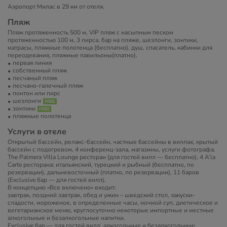
Аэропорт Милас в 29 км от отеля.
Пляж
Пляж протяженность 500 м, VIP пляж с насыпным песком
протяженностью 100 м, 3 пирса, бар на пляже, шезлонги, зонтики,
матрасы, пляжные полотенца (бесплатно), душ, спасатель, кабинки для
переодевания, пляжные павильоны(платно).
первая линия
собственный пляж
песчаный пляж
песчано-галечный пляж
понтон или пирс
шезлонги
зонтики
пляжные полотенца
Услуги в отеле
Открытый бассейн, релакс-бассейн, частные бассейны в виллах, крытый
бассейн с подогревом, 4 конференц-зала, магазины, услуги фотографа.
The Palmera Villa Lounge ресторан (для гостей вилл — бесплатно), 4 A’la
Carte ресторана: итальянский, турецкий и рыбный (бесплатно, по
резервации), дальневосточный (платно, по резервации), 11 баров
(Exclusive бар — для гостей вилл).
В концепцию «Все включено» входит:
завтрак, поздний завтрак, обед и ужин – шведский стол, закуски-
сладости, мороженое, в определенные часы, ночной суп, диетическое и
вегетарианское меню, круглосуточно некоторые импортные и местные
алкогольные и безалкогольные напитки.
Exclusive бар — для гостей вилл, алкогольные и безалкогольные