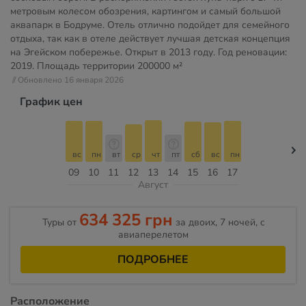
метровым колесом обозрения, картингом и самый большой
аквапарк в Бодруме. Отель отлично подойдет для семейного
отдыха, так как в отеле действует лучшая детская концепция
на Эгейском побережье. Открыт в 2013 году. Год реновации:
2019. Площадь территории
200000 м²
// Обновлено 16 января 2026
График цен
вс
пн
вт
ср
чт
пт
сб
вс
пн
09
10
11
12
13
14
15
16
17
Август
634 325 грн
Туры от
за двоих, 7 ночей, c
авиаперелетом
ПОДРОБНЕЕ
Расположение