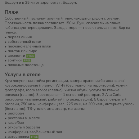
Бодрум и в 25 км от аэропорта г. Бодрум.
Пляж
Собственный песчано-галечный пляж находится рядом с отелем.
Протяженность пляжа составляет 150 м. Душ, спасатель на пляже,
кабинка для переодевания. Заход в море — песок, галька, пирс. Бар на
пляже.
первая линия
собственный пляж
песчано-галечный пляж
понтон или пирс
шезлонги
зонтики
пляжные полотенца
Услуги в отеле
Круглосуточная стойка регистрации, камера хранения багажа, факс/
ксерокопирование (платно), Wi-Fi (бесплатно, на территории), услуги
фотографа, room service (платно), чистка обуви, услуги по глажке
одежды (платно), 3 ресторана — 1 основной ресторан, 2 A’la Carte
ресторана: итальянский, рыбный (по резервации), 5 баров, открытый
бассейн, 750 кв.м, конференц зал, 225 кв.м, на 200 чел., интернет-уголок
(бесплатно), ТВ-уголок, амфитеатр, магазины.
ресторан
ресторан a la carte
кафе/бар
открытый бассейн
конференц-зал/банкетный зал
автостоянка