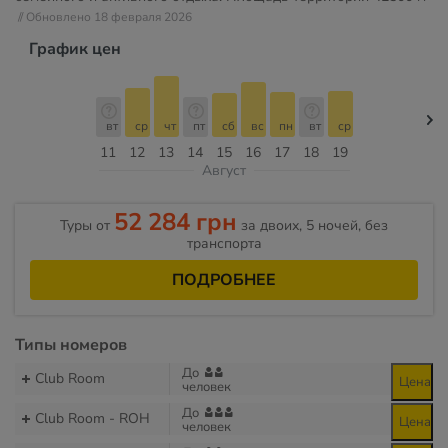
// Обновлено 18 февраля 2026
График цен
вт
ср
чт
пт
сб
вс
пн
вт
ср
11
12
13
14
15
16
17
18
19
Август
52 284 грн
Туры от
за двоих, 5 ночей, без
транспорта
ПОДРОБНЕЕ
Типы номеров
До
Club Room
Цена
человек
До
Club Room - ROH
Цена
человек