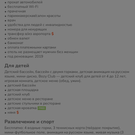
прокат автомобилей
бесплатный Wi-Fi
прачечная
парикмахерская/салон красоты
врач
удобства для людей с инвалидностью
номера для некурящих
трансфер в/из аэропорта
обмен валют
банкомат
оплата платежными картами
отель не размещает мужчин без женщин
год реновации: 2019
Для детей
Детский бассейн, бассейн с двумя горками, детская анимация на русском
языке, мини-диско, Bozy Club — детский клуб для детей от 4 до 12 лет,
игровая комната, детское меню (обед, ужин).
детский бассейн
детская площадка
детский клуб
детское меню в ресторане
детские стульчики в ресторане
детская кроватка
няня
Развлечение и спорт
Бесплатно: 4 водные горки, 3 теннисных корта (твёрдое покрытие),
мини-футбольное поле, анимация на русском языке, живая музыка (3