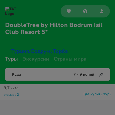
DoubleTree by Hilton Bodrum Isil
Club
Resort 5*
Турция
Бодрум
Торба
,
,
Туры
Экскурсии
Страны мира
Куда
7
-
9
ночей
8,7
из 10
Где купить тур?
отзывов 2