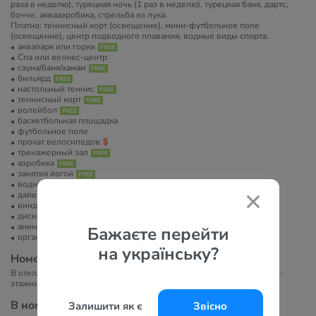
раза в неделю), турецкая ночь (1 раз в неделю), турецкая баня, дартс,
бочче, аквааэробика, стрельба из лука.
Платно: теннисный корт (освещение), мини-футбольное поле
(освещение), центр подводного плавания, водные виды спорта.
аквапарк или горки
Спа или велнес-центр
сауна/баня/хамам
бильярд
настольный теннис
теннисный корт
волейбол
баскетбольная площадка
футбольное поле
прокат велосипедов
тренажерный зал
аэробика
занятия йогой
водные развлечения
дайвинг
виндсерфинг
диско-клуб
анимация
Бажаєте перейти
организация экскурсий
на українську?
Номера
В отеле 280 номеров. Состоит из основного 3-этажного здания и 2-
этажных бунгало.
В номерах
Залишити як є
Звісно