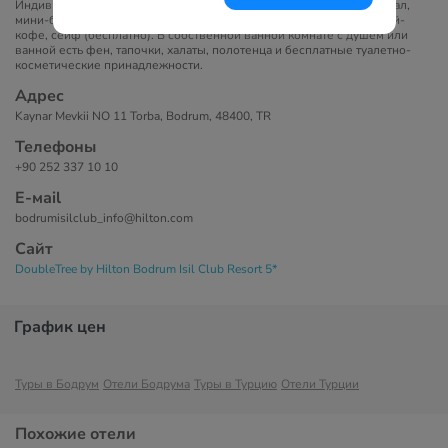
Индивидуальный кондиционер, спутниковое ТВ, музыкальный канал,
мини-бар, телефон, Wi-Fi (бесплатно), гладильная доска, набор чай-
кофе, сейф (бесплатно). В собственной ванной комнате с душем или
ванной есть фен, тапочки, халаты, полотенца и бесплатные туалетно-
косметические принадлежности.
Адрес
Kaynar Mevkii NO 11 Torba, Bodrum, 48400, TR
Телефоны
+90 252 337 10 10
Е-маil
bodrumisilclub_info@hilton.com
Сайт
DoubleTree by Hilton Bodrum Isil Club Resort 5*
График цен
Туры в Бодрум
Отели Бодрума
Туры в Турцию
Отели Турции
Похожие отели