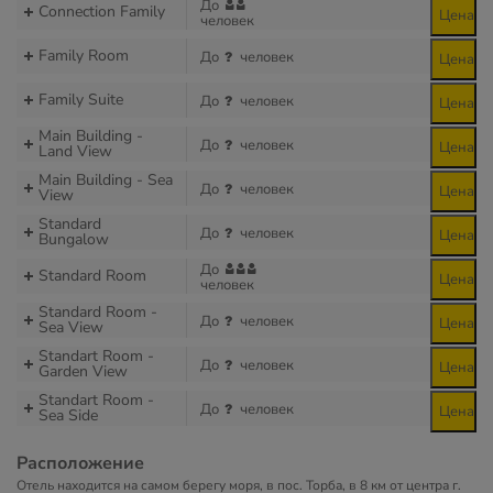
До
Connection Family
Цена
человек
Family Room
До
человек
Цена
Family Suite
До
человек
Цена
Main Building -
До
человек
Цена
Land View
Main Building - Sea
До
человек
Цена
View
Standard
До
человек
Цена
Bungalow
До
Standard Room
Цена
человек
Standard Room -
До
человек
Цена
Sea View
Standart Room -
До
человек
Цена
Garden View
Standart Room -
До
человек
Цена
Sea Side
Расположение
Отель находится на самом берегу моря, в пос. Торба, в 8 км от центра г.