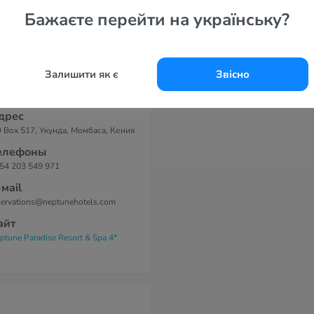
Бажаєте перейти на українську?
 номерах
ндиционер и москитная сетка.
нная комната с душем, феном и
алетом. Спутниковое
левидение, мини-холодильник,
Залишити як є
Звісно
ни-сейф и кофеварка/чайник.
лкон или терраса. Бесплатный
-Fi.
дрес
 Box 517, Укунда, Момбаса, Кения
елефоны
54 203 549 971
-маil
servations@neptunehotels.com
айт
ptune Paradise Resort & Spa 4*