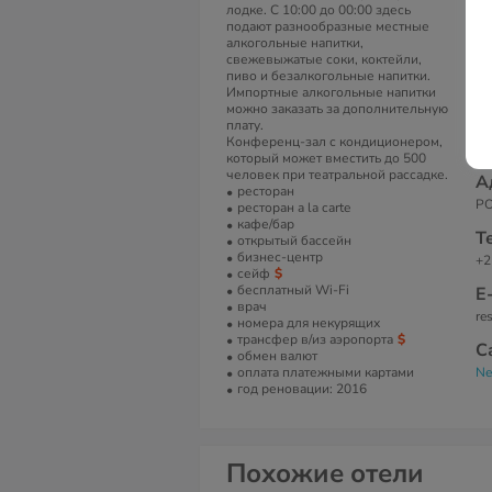
лодке. С 10:00 до 00:00 здесь
В
подают разнообразные местные
алкогольные напитки,
Ко
свежевыжатые соки, коктейли,
Ва
пиво и безалкогольные напитки.
ту
Импортные алкогольные напитки
те
можно заказать за дополнительную
ми
плату.
Ба
Конференц-зал с кондиционером,
Wi
который может вместить до 500
человек при театральной рассадке.
А
ресторан
PO
ресторан a la carte
кафе/бар
Т
открытый бассейн
бизнес-центр
+2
сейф
бесплатный Wi-Fi
Е
врач
re
номера для некурящих
трансфер в/из аэропорта
С
обмен валют
оплата платежными картами
Ne
год реновации: 2016
Похожие отели