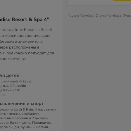
Туры в Момбасу
Отели Момбасы
Тур
dise Resort & Spa 4*
ль Neptune Paradise Resort
 в красивом тропическом
обережье знаменитого
мера расположены в
о и прекрасно подходят для
ющего отдыха.
ля детей
тский клуб 4-12 лет.
детский бассейн
детский клуб
няня
азвлечение и спорт
а-центр Earth & Rain. 4 массажных
косметических кабинета,
дельный бассейн и 2 джакузи,
ровая баня и сауна. Процедуры:
од за лицом, руками и ногами,