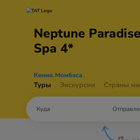
Neptune Paradise
Spa 4*
Кения
Момбаса
,
,
Туры
Экскурсии
Страны ми
Отправле
При не