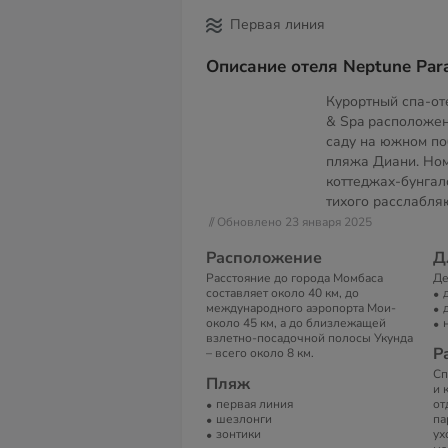
Первая линия
Описание отеля Neptune Para
Курортный спа-оте
& Spa расположен
саду на южном п
пляжа Диани. Но
коттеджах-бунгал
тихого расслабля
// Обновлено 23 января 2025
Расположение
Д
Расстояние до города Момбаса
Де
составляет около 40 км, до
международного аэропорта Мои-
около 45 км, а до близлежащей
взлетно-посадочной полосы Укунда
Р
– всего около 8 км.
Сп
Пляж
и 
первая линия
от
шезлонги
па
зонтики
ух