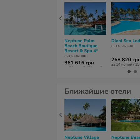
Neptune Palm
Diani Sea Lo
Beach Boutique
нет отзывов
Resort & Spa 4*
нет отзывов
268 820 гр
361 616 грн
за 14 ночей / 1
за 14 ночей / 15 дней
Ближайшие отели
Neptune Village
Neptune Bea