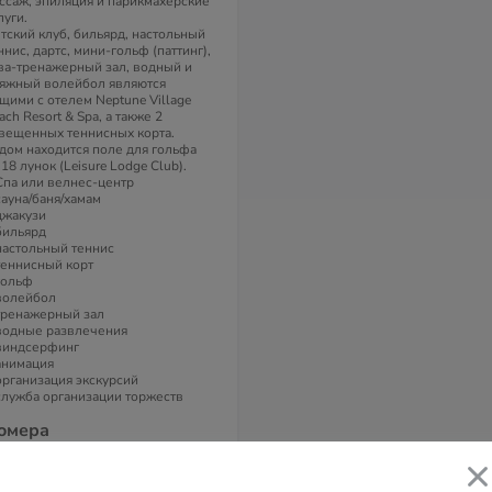
ссаж, эпиляция и парикмахерские
луги.
тский клуб, бильярд, настольный
ннис, дартс, мини-гольф (паттинг),
ва-тренажерный зал, водный и
яжный волейбол являются
щими с отелем Neptune Village
ach Resort & Spa, а также 2
вещенных теннисных корта.
дом находится поле для гольфа
 18 лунок (Leisure Lodge Club).
Спа или велнес-центр
сауна/баня/хамам
джакузи
бильярд
настольный теннис
теннисный корт
гольф
волейбол
тренажерный зал
водные развлечения
виндсерфинг
анимация
организация экскурсий
служба организации торжеств
омера
 номера расположены в
ттеджах-бунгало с крышей из
кути, всего по 4 номера в каждом.