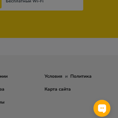
Бесплатный Wi-Fi
нии
Условия
и
Политика
за
Карта сайта
мы