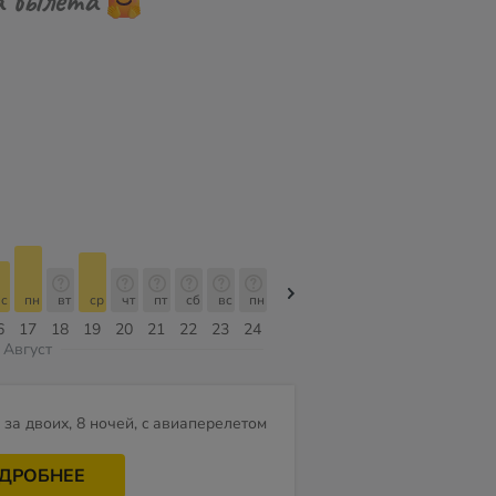
с
пн
вт
ср
чт
пт
сб
вс
пн
пн
вт
ср
чт
пт
сб
6
17
18
19
20
21
22
23
24
10
11
12
13
14
15
Август
за двоих, 8 ночей, c авиаперелетом
ДРОБНЕЕ