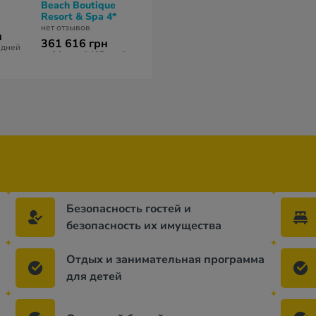
Beach Boutique
4*
Resort & Spa 4*
нет отзывов
нет отзывов
н
208 822 грн
361 616 грн
5 дней
за 8 ночей / 9 дней
за 14 ночей / 15 дней
Безопасность гостей и
безопасность их имущества
Отдых и занимательная программа
для детей