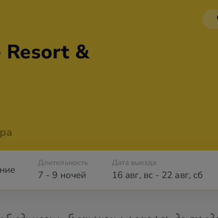
 Resort &
ра
Длительность
Дата выезда
ние
7 - 9 ночей
16 авг
,
вс
-
22 авг
,
сб
обходимости бронируем трансфер до город