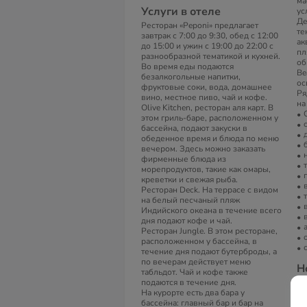
ма
Услуги в отеле
ус
Де
Ресторан «Peponi» предлагает
те
завтрак с 7:00 до 9:30, обед с 12:00
ак
до 15:00 и ужин с 19:00 до 22:00 с
пл
разнообразной тематикой и кухней.
об
Во время еды подаются
Be
безалкогольные напитки,
ос
фруктовые соки, вода, домашнее
Ря
вино, местное пиво, чай и кофе.
на
Olive Kitchen, ресторан аля карт. В
этом гриль-баре, расположенном у
бассейна, подают закуски в
обеденное время и блюда по меню
вечером. Здесь можно заказать
фирменные блюда из
морепродуктов, такие как омары,
креветки и свежая рыба.
Ресторан Deck. На террасе с видом
на белый песчаный пляж
Индийского океана в течение всего
дня подают кофе и чай.
Ресторан Jungle. В этом ресторане,
расположенном у бассейна, в
течение дня подают бутерброды, а
по вечерам действует меню
Н
табльдот. Чай и кофе также
подаются в течение дня.
92
На курорте есть два бара у
ко
бассейна: главный бар и бар на
ма