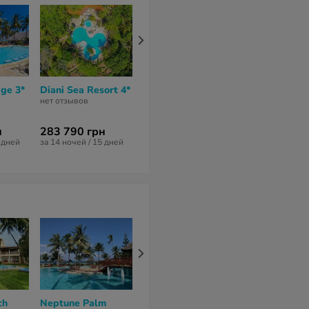
dge 3*
Diani Sea Resort 4*
Neptune Beach
Travellers B
Resort 4*
Hotel & Spa 
нет отзывов
нет отзывов
нет отзывов
н
283 790 грн
242 588 грн
180 858 гр
5 дней
за 14 ночей / 15 дней
за 14 ночей / 15 дней
за 5 ночей / 6 
ch
Neptune Palm
Lantana Galu Beach