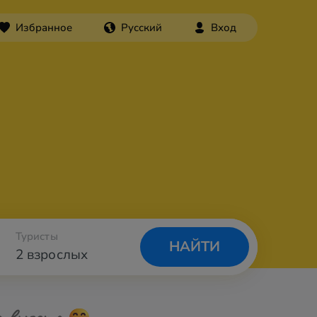
Избранное
Русский
Вход
Туристы
НАЙТИ
2 взрослых
а вылета