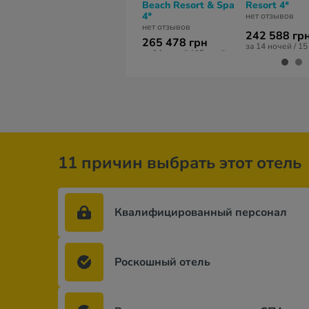
Beach Resort & Spa
Resort 4*
4*
нет отзывов
нет отзывов
242 588 гр
265 478 грн
за 14 ночей / 1
за 14 ночей / 15 дней
11 причин выбрать этот отель
Квалифицированный персонал
Роскошный отель