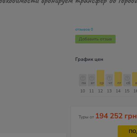
отзывов 0
Добавить отзыв
График цен
с
пн
вт
ср
чт
пт
сб
вс
пн
пн
вт
ср
чт
пт
сб
в
17
18
19
20
21
22
23
24
10
11
12
13
14
15
1
Август
194 252 грн
Туры от
ПО