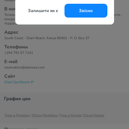
бахари), Ocean Suites: 2.
В номерах
Залишити як є
Звісно
Телевизор, ванна/душ, фен, туалетно-косметические принадлежности,
кондиционер, сейф, бесплатный Wi-Fi, чайник/кофеварка, балкон/
терраса.
Адрес
South Coast - Diani Beach, Kenya 80401 - P. O. Box 37
Телефоны
+254 791 57 7141
Е-маil
reservation@dianisea.com
Сайт
Diani Sea Resort 4*
График цен
Туры в Момбасу
Отели Момбасы
Туры в Кению
Отели Кении