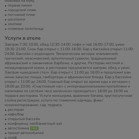
похожий на муку.
первая линия
городской пляж
песчаный пляж
шезлонги
зонтики
пляжные полотенца
Услуги в отеле
Завтрак 7:30-10:00, обед 12:30-14:00, кофе и чай 16:00-17:00, ужин
19:30-21:00. Снэк-бар открыт с 11:00-16:00. Бар у бассейна открыт 11:00-
24:00. Бассейн с водопадом. Тематические вечера: итальянский,
греческий, мексиканский, аутентичный суахили, традиционный
африканский и заманчивое барбекю, и другие. Ресторан местной и
международной кухни, в ресторане предлагается завтрак, обед и ужин.
Завтрак «шведский стол». Бар открыт с 11:00 до 16:00 и предложит вам
меню закусок: пицца, гамбургеры и африканские блюда. Бар у бассейна
открыт с 11:00 до 24:00. Главный бар открыт во время еды и вечером с
18:00 до 23:00. «Счастливый час» с интернациональными коктейлями и
напитками по системе «все включено» проводится с 18:00 до 19:00 на
террасе ресторана. Услуги консьержа, хранение багажа, круглосуточная
стойка регистрации, услуги по глажению одежды, факс/
ксерокопирование, сад, терраса.
ресторан
кафе/бар
открытый бассейн
конференц-зал/банкетный зал
автостоянка
прокат автомобилей
сейф