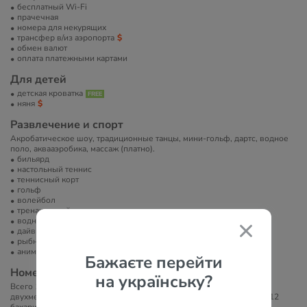
бесплатный Wi-Fi
прачечная
номера для некурящих
трансфер в/из аэропорта
обмен валют
оплата платежными картами
Для детей
детская кроватка
няня
Развлечение и спорт
Акробатическое шоу, традиционные танцы, мини-гольф, дартс, водное
поло, аквааэробика, массаж (платно).
бильярд
настольный теннис
теннисный корт
гольф
волейбол
тренажерный зал
водные развлечения
дайвинг
рыбная ловля
анимация
Бажаєте перейти
Номера
на українську?
Всего 170 номеров: двухместные номера Bahari: 32, улучшенные
двухместные номера: 112, семейные номера: 24 (12 улучшенных, 12