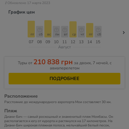
// Обновлено 17 марта 2023
График цен
пт
сб
вс
пн
вт
ср
чт
пт
сб
07
08
09
10
11
12
13
14
15
Август
210 838 грн
Туры от
за двоих, 7 ночей, c
авиаперелетом
ПОДРОБНЕЕ
Расположение
Расстояние до международного аэропорта Мои составляет 30 км.
Пляж
Диани-Бич — самый роскошный и знаменитый пляж Момбасы. Он
располагается к югу от курорта и растянулся на 17 километров. На
Диани-Бич широкая пляжная полоса, мельчайший белый песок,