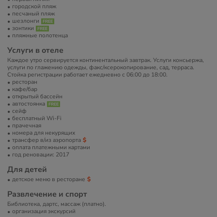
городской пляж
песчаный пляж
шезлонги
зонтики
пляжные полотенца
Услуги в отеле
Каждое утро сервируется континентальный завтрак. Услуги консьержа,
услуги по глажению одежды, факс/ксерокопирование, сад, терраса.
Стойка регистрации работает ежедневно с 06:00 до 18:00.
ресторан
кафе/бар
открытый бассейн
автостоянка
сейф
бесплатный Wi-Fi
прачечная
номера для некурящих
трансфер в/из аэропорта
оплата платежными картами
год реновации: 2017
Для детей
детское меню в ресторане
Развлечение и спорт
Библиотека, дартс, массаж (платно).
организация экскурсий