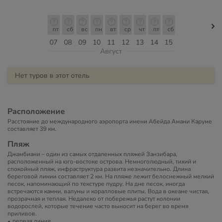
пт
сб
вс
пн
вт
ср
чт
пт
сб
07
08
09
10
11
12
13
14
15
Август
Нет туров в этот отель
Расположение
Расстояние до международного аэропорта имени Абейда Амани Каруме
составляет 39 км.
Пляж
Джамбиани – один из самых отдаленных пляжей Занзибара,
расположенный на юго-востоке острова. Немноголюдный, тихий и
спокойный пляж, инфраструктура развита незначительно. Длина
береговой линии составляет 2 км. На пляже лежит белоснежный мелкий
песок, напоминающий по текстуре пудру. На дне песок, иногда
встречаются камни, валуны и коралловые плиты. Вода в океане чистая,
прозрачная и теплая. Недалеко от побережья растут колонии
водорослей, которые течение часто выносит на берег во время
приливов.
первая линия