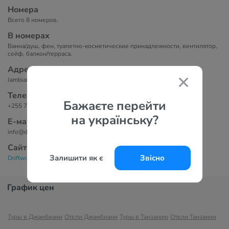
Номера
Всего 8 номеров.
В номерах
Ванна/душ, фен, туалетно-косметические принадлежности, вентилятор,
сейф, балкон/терраса.
Адрес
Jambiani Beach, Jambiani 1000, Tanzania
Телефоны
Бажаєте перейти
+255 774 236 455
на українську?
Е-маil
info@driftwoodbeachlodge.com
Сайт
Залишити як є
Звісно
Driftwood Beach Lodge 3*
График цен
Туры в Джамбиани
Отели Джамбиани
Туры в Танзанию
Отели Танзании