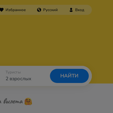
Избранное
Русский
Вход
Туристы
НАЙТИ
2 взрослых
а вылета