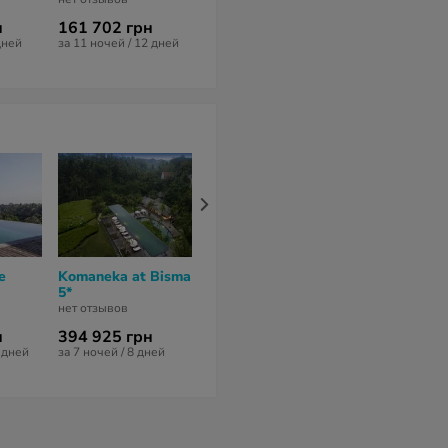
н
161 702 грн
219 428 грн
дней
за 11 ночей / 12 дней
за 9 ночей / 10 дней
e
Komaneka at Bisma
Adiwana Svarga
Adiwana Bis
5*
Loka 4*
нет отзывов
нет отзывов
нет отзывов
н
394 925 грн
219 428 грн
236 058 гр
1 дней
за 7 ночей / 8 дней
за 9 ночей / 10 дней
за 10 ночей / 1