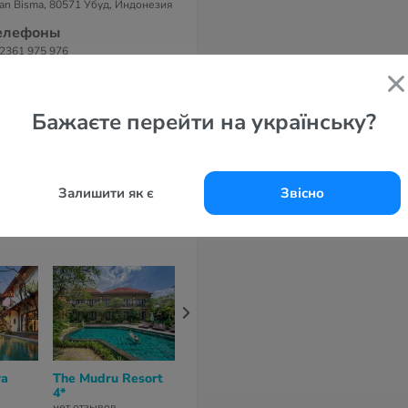
lan Bisma, 80571 Убуд, Индонезия
елефоны
2361 975 976
-маil
fo@bucuviewresort.com
Бажаєте перейти на українську?
айт
cu View Ubud Resort 4*
Залишити як є
Звісно
wa
The Mudru Resort
Adiwana Svarga
4*
Loka 4*
нет отзывов
нет отзывов