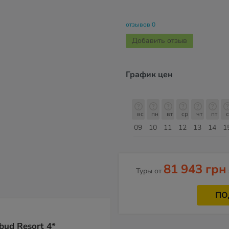
отзывов 0
Добавить отзыв
График цен
б
вс
пн
вт
ср
чт
пт
сб
вс
вс
пн
вт
ср
чт
пт
с
16
17
18
19
20
21
22
23
09
10
11
12
13
14
1
Август
81 943 грн
Туры от
ПО
bud Resort 4*