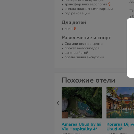
Ja
трансфер в/из аэропорта
оплата платежными картами
Т
год реновации
+6
Для детей
Е
няня
in
Развлечение и спорт
С
Спа или велнес-центр
Bu
прокат велосипедов
занятия йогой
организация экскурсий
Похожие отели
Amarea Ubud by Ini
Korurua Diji
Vie Hospitality 4*
Ubud 4*
нет отзывов
нет отзывов