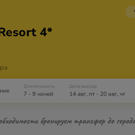
Resort 4*
ра
Длительность
Дата выезда
ние
7 - 9 ночей
14 авг
,
пт
-
20 авг
,
чт
обходимости бронируем трансфер до город