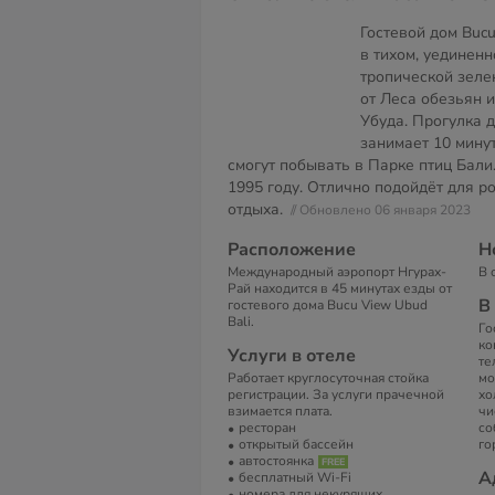
Гостевой дом Buc
в тихом, уединен
тропической зелен
от Леса обезьян 
Убуда. Прогулка 
занимает 10 минут
смогут побывать в Парке птиц Бали
1995 году. Отлично подойдёт для р
отдыха.
// Обновлено 06 января 2023
Расположение
Н
Международный аэропорт Нгурах-
В 
Рай находится в 45 минутах езды от
В
гостевого дома Bucu View Ubud
Bali.
Го
ко
Услуги в отеле
те
Работает круглосуточная стойка
мо
регистрации. За услуги прачечной
хо
взимается плата.
чи
ресторан
со
открытый бассейн
го
автостоянка
А
бесплатный Wi-Fi
номера для некурящих