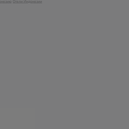
онезию
Отели Индонезии