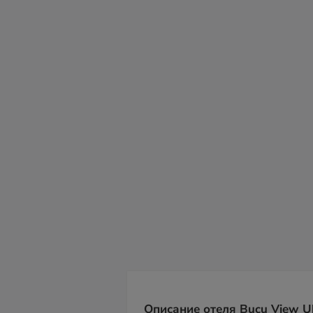
вс
пн
вт
ср
чт
пт
с
09
10
11
12
13
14
15
Описание отеля Bucu View U