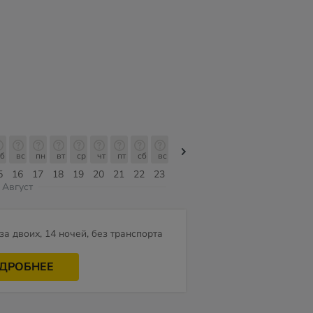
б
вс
пн
вт
ср
чт
пт
сб
вс
вс
пн
вт
ср
чт
пт
5
16
17
18
19
20
21
22
23
09
10
11
12
13
14
Август
за двоих, 14 ночей, без транспорта
ДРОБНЕЕ