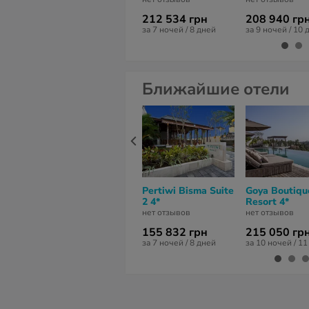
212 534 грн
208 940 гр
за 7 ночей / 8 дней
за 9 ночей / 10 
Ближайшие отели
Pertiwi Bisma Suite
Goya Boutiqu
2 4*
Resort 4*
нет отзывов
нет отзывов
155 832 грн
215 050 гр
за 7 ночей / 8 дней
за 10 ночей / 1