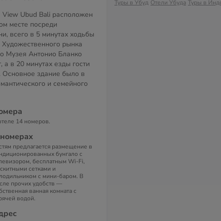
Туры в Убуд
Отели Убуда
Туры в Инд
u View Ubud Bali расположен
ном месте посреди
и, всего в 5 минутах ходьбы
и Художественного рынка
до Музея Антонио Бланко
, а в 20 минутах езды гости
. Основное здание было в
омантического и семейного
омера
отеле 14 номеров.
 номерах
стям предлагается размещение в
ндиционированных бунгало с
левизором, бесплатным Wi-Fi,
скитными сетками и
лодильником с мини-баром. В
сле прочих удобств —
бственная ванная комната с
рячей водой.
дрес