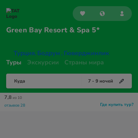
Green Bay Resort &
Spa 5*
Турция
Бодрум
Гюверджинлик
,
,
Туры
Экскурсии
Страны мира
Куда
7
-
9
ночей
7,8
из 10
Где купить тур?
отзывов 28