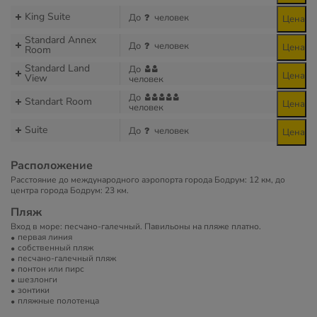
King Suite
До
человек
Цена
Standard Annex
До
человек
Цена
Room
Standard Land
До
Цена
View
человек
До
Standart Room
Цена
человек
Suite
До
человек
Цена
Расположение
Расстояние до международного аэропорта города Бодрум: 12 км, до
центра города Бодрум: 23 км.
Пляж
Вход в море: песчано-галечный. Павильоны на пляже платно.
первая линия
собственный пляж
песчано-галечный пляж
понтон или пирс
шезлонги
зонтики
пляжные полотенца