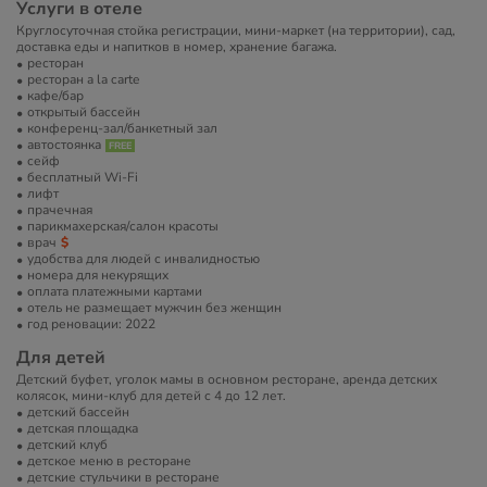
Услуги в отеле
Круглосуточная стойка регистрации, мини-маркет (на территории), сад,
доставка еды и напитков в номер, хранение багажа.
ресторан
ресторан a la carte
кафе/бар
открытый бассейн
конференц-зал/банкетный зал
автостоянка
сейф
бесплатный Wi-Fi
лифт
прачечная
парикмахерская/салон красоты
врач
удобства для людей с инвалидностью
номера для некурящих
оплата платежными картами
отель не размещает мужчин без женщин
год реновации: 2022
Для детей
Детский буфет, уголок мамы в основном ресторане, аренда детских
колясок, мини-клуб для детей с 4 до 12 лет.
детский бассейн
детская площадка
детский клуб
детское меню в ресторане
детские стульчики в ресторане