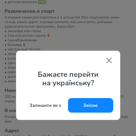
детская кроватка
Развлечение и спорт
4 водные горки для взрослых и 1 для детей (без подогрева), мини-
гольф, каноэ, дартс, игровая комната, массаж платно, дневные
развлекательные программы, баскетбол.
аквапарк или горки
Спа или велнес-центр
сауна/баня/хамам
бильярд
настольный теннис
теннисный корт
волейбол
тренажерный зал
водные развлечения
Бажаєте перейти
дайвинг
диско-клуб
на українську?
анимация
Номера
291 номеров. 1 основное здание (3 этажа, 4 лифта), 2 здания Anex (3
этажа, лифта нет).
Залишити як є
Звісно
В номерах
Кондиционер, сейф, телевизор, Wi-Fi, телефон платно, фен, мини-бар,
душ.
Адрес