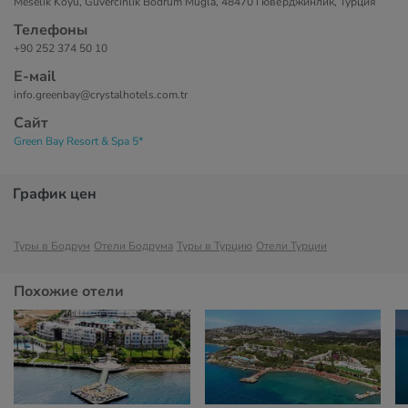
Meselik Koyu, Guvercinlik Bodrum Muğla, 48470 Гюверджинлик, Турция
Телефоны
+90 252 374 50 10
Е-маil
info.greenbay@crystalhotels.com.tr
Сайт
Green Bay Resort & Spa 5*
График цен
Туры в Бодрум
Отели Бодрума
Туры в Турцию
Отели Турции
Похожие отели