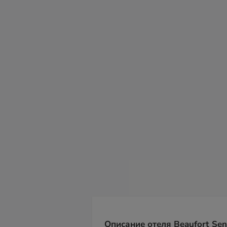
пн
вт
ср
чт
пт
сб
в
10
11
12
13
14
15
16
Описание отеля Beaufort Sen