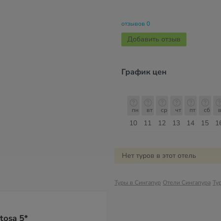
отзывов 0
Добавить отзыв
График цен
с
пн
вт
ср
чт
пт
сб
вс
пн
пн
вт
ср
чт
пт
сб
в
17
18
19
20
21
22
23
24
10
11
12
13
14
15
1
Август
Нет туров в этот отель
Туры в Сингапур
Отели Сингапура
Ту
tosa 5*