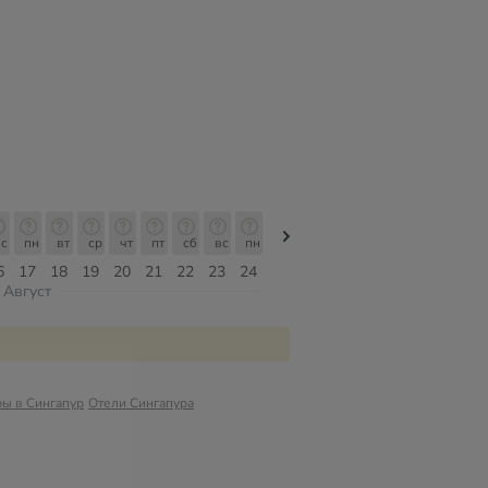
с
пн
вт
ср
чт
пт
сб
вс
пн
пн
вт
ср
чт
пт
сб
6
17
18
19
20
21
22
23
24
10
11
12
13
14
15
Август
ры в Сингапур
Отели Сингапура