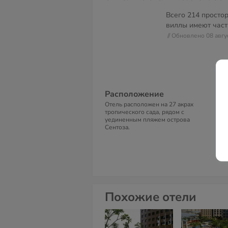
Всего 214 просто
виллы имеют част
// Обновлено 08 авгу
Расположение
В
Отель расположен на 27 акрах
тропического сада, рядом с
уединенным пляжем острова
Сентоза.
Похожие отели