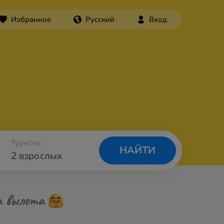
Избранное
Русский
Вход
Туристы
НАЙТИ
2 взрослых
а вылета