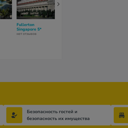
Fullerton
The Sentosa Resort
Shangri-La
Singapore 5*
5*
Singapore 5*
нет отзывов
9
из 10 (
1 отзыв
)
нет отзывов
Безопасность гостей и
безопасность их имущества