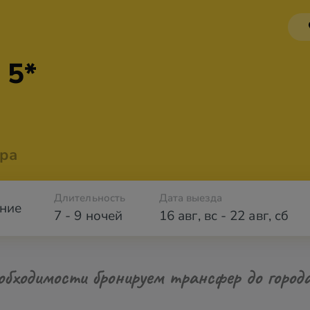
 5*
ра
Длительность
Дата выезда
ние
7 - 9 ночей
16 авг
,
вс
-
22 авг
,
сб
обходимости бронируем трансфер до город