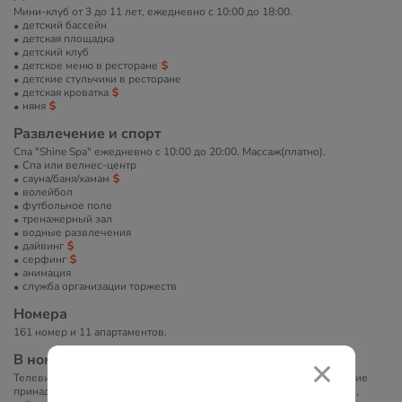
Мини-клуб от 3 до 11 лет, ежедневно с 10:00 до 18:00.
детский бассейн
детская площадка
детский клуб
детское меню в ресторане
детские стульчики в ресторане
детская кроватка
няня
Развлечение и спорт
Спа "Shine Spa" ежедневно с 10:00 до 20:00. Массаж(платно).
Спа или велнес-центр
сауна/баня/хамам
волейбол
футбольное поле
тренажерный зал
водные развлечения
дайвинг
серфинг
анимация
служба организации торжеств
Номера
161 номер и 11 апартаментов.
В номерах
Телевизор, телефон, ванна/душ, фен, халат, туалетно-косметические
принадлежности, кондиционер, мини-бар, сейф, бесплатный Wi-Fi,