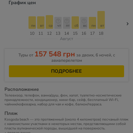
График цен
пн
вт
ср
чт
пт
сб
вс
пн
вт
10
11
12
13
14
15
16
17
18
Август
157 548 грн
Туры от
за двоих, 6 ночей, c
авиаперелетом
ПОДРОБНЕЕ
Расположение
Телевизор, телефон, ванна/душ, фен, халат, туалетно-косметические
принадлежности, кондиционер, мини-бар, сейф, бесплатный Wi-Fi,
чайник/кофеварка, набор для чая и кофе, балкон/терраса.
Пляж
Kosgoda beach — это протяженный (около 4 километров) песчаный пляж
с каменистыми участками в некоторых местах, представляющими собой
пласты вулканической породы, вышедшей на поверхность.
первая линия