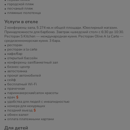
городской пляж
песчаный пляж
пляжные полотенца
Услуги в отеле
2 конференц-зала, 5 274 кв.м общей площади. Ювелирный магазин.
Принадлежности для барбекю. Завтрак «шведский стол» с 6:30 до 10:30.
Ресторан S Kitchen — международная кухня. Ресторан Olive A la Carte —
средиземноморская кухня. 3 бара.
ресторан
ресторан a la carte
кафе/бар
открытый бассейн
конференц-зал/банкетный зал
бизнес-центр
автостоянка
прокат автомобилей
сейф
бесплатный Wi-Fi
прачечная
парикмахерская/салон красоты
врач
удобства для людей с инвалидностью
номера для некурящих
поздний выезд
обмен валют
оплата платежными картами
Для детей