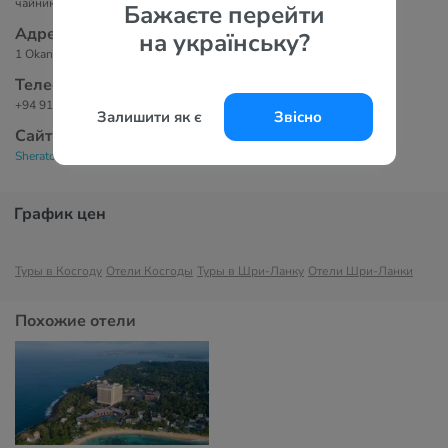
чайник/кофеварка, набор для чая и кофе, балкон/терраса.
Бажаєте перейти
Адрес
на українську?
1 Okanda Road, Hiddaruwa, Naape, Kosgoda, 80570 Sri Lanka
Телефоны
+94 91 7 600100
Залишити як є
Звісно
Сайт
Sheraton Kosgoda Turtle Beach Resort 5*
График цен
Туры в Косгоду
Отели Косгоды
Туры в Шри-Ланку
Отели Шри-Ланки
Похожие отели