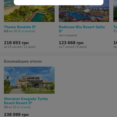
Thaala Bentota 5*
Radisson Blu Resort Galle
Ta
5*
6,6
из 10 (
5 отзывов
)
7,
нет отзывов
218 693 грн
123 668 грн
1
за 10 ночей / 11 дней
за 7 ночей / 8 дней
за
Ближайшие отели
Sheraton Kosgoda Turtle
Beach Resort 5*
10
из 10 (
1 отзыв
)
238 099 грн