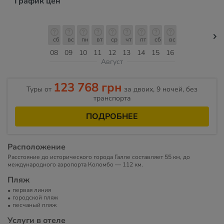
График цен
сб
вс
пн
вт
ср
чт
пт
сб
вс
08
09
10
11
12
13
14
15
16
Август
123 768 грн
Туры от
за двоих, 9 ночей, без
транспорта
ПОДРОБНЕЕ
Расположение
Расстояние до исторического города Галле составляет 55 км, до
международного аэропорта Коломбо — 112 км.
Пляж
первая линия
городской пляж
песчаный пляж
Услуги в отеле