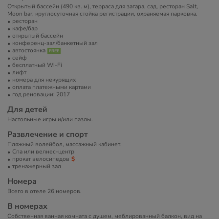
Открытый бассейн (490 кв. м), терраса для загара, сад, ресторан Salt,
Moon bar, круглосуточная стойка регистрации, охраняемая парковка.
ресторан
кафе/бар
открытый бассейн
конференц-зал/банкетный зал
автостоянка
сейф
бесплатный Wi-Fi
лифт
номера для некурящих
оплата платежными картами
год реновации: 2017
Для детей
Настольные игры и/или пазлы.
Развлечение и спорт
Пляжный волейбол, массажный кабинет.
Спа или велнес-центр
прокат велосипедов
тренажерный зал
Номера
Всего в отеле 26 номеров.
В номерах
Собственная ванная комната с душем, меблированный балкон, вид на