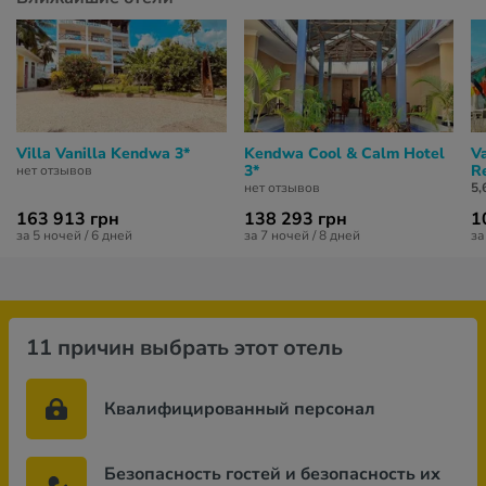
Villa Vanilla Kendwa 3*
Kendwa Cool & Calm Hotel
V
3*
R
нет отзывов
нет отзывов
5,
163 913 грн
138 293 грн
1
за 5 ночей / 6 дней
за 7 ночей / 8 дней
за
11 причин выбрать этот отель
Квалифицированный персонал
Безопасность гостей и безопасность их