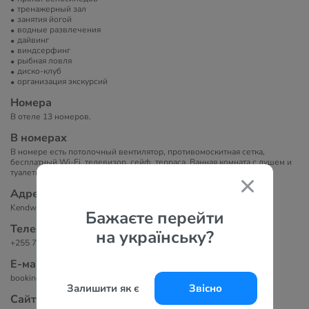
тренажерный зал
занятия йогой
водные развлечения
дайвинг
виндсерфинг
рыбная ловля
диско-клуб
организация экскурсий
Номера
В отеле 13 номеров.
В номерах
В номере есть потолочный вентилятор, противомоскитная сетка,
бесплатный Wi-Fi, телевизор, сейф, терраса. Ванная комната с душем и
туалетно-косметическими принадлежностями.
Адрес
Kendwa road 7, Kendwa beach, Kendwa, Танзания
Бажаєте перейти
Телефоны
на українську?
+255 772 326 460
Е-маil
bookings@naturalkendwavilla.com
Залишити як є
Звісно
Сайт