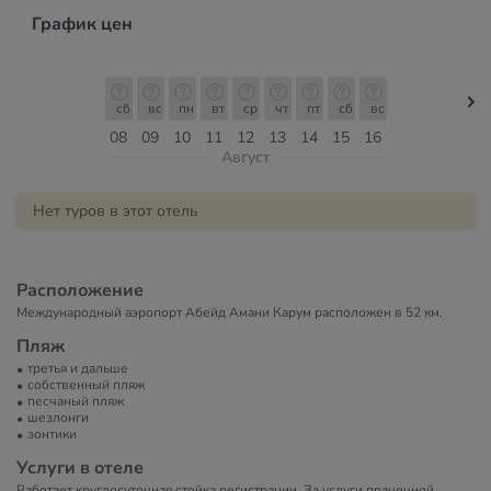
График цен
сб
вс
пн
вт
ср
чт
пт
сб
вс
08
09
10
11
12
13
14
15
16
Август
Нет туров в этот отель
Расположение
Международный аэропорт Абейд Амани Карум расположен в 52 км.
Пляж
третья и дальше
собственный пляж
песчаный пляж
шезлонги
зонтики
Услуги в отеле
Работает круглосуточная стойка регистрации. За услуги прачечной