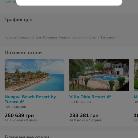
Natural Kendwa Villa 4*
График цен
Туры в Кендву
Отели Кендвы
Туры в Танзанию
Отели Танзании
Похожие отели
Nungwi Beach Resort by
Villa Dida Resort 4*
M
Turaco 4*
нет отзывов
не
нет отзывов
250 639 грн
233 281 грн
1
за 7 ночей / 8 дней
за 8 ночей / 9 дней
за
Ближайшие отели