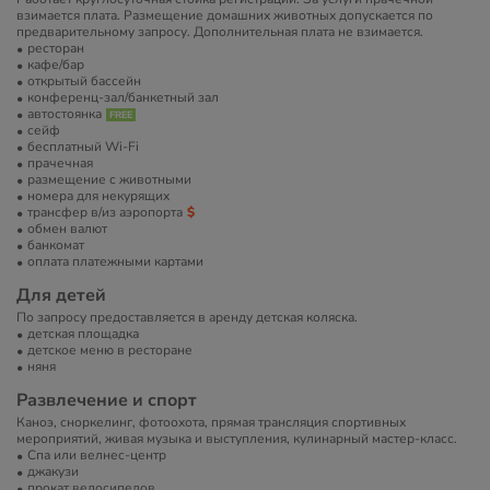
взимается плата. Размещение домашних животных допускается по
предварительному запросу. Дополнительная плата не взимается.
ресторан
кафе/бар
открытый бассейн
конференц-зал/банкетный зал
автостоянка
сейф
бесплатный Wi-Fi
прачечная
размещение с животными
номера для некурящих
трансфер в/из аэропорта
обмен валют
банкомат
оплата платежными картами
Для детей
По запросу предоставляется в аренду детская коляска.
детская площадка
детское меню в ресторане
няня
Развлечение и спорт
Каноэ, сноркелинг, фотоохота, прямая трансляция спортивных
мероприятий, живая музыка и выступления, кулинарный мастер-класс.
Спа или велнес-центр
джакузи
прокат велосипедов