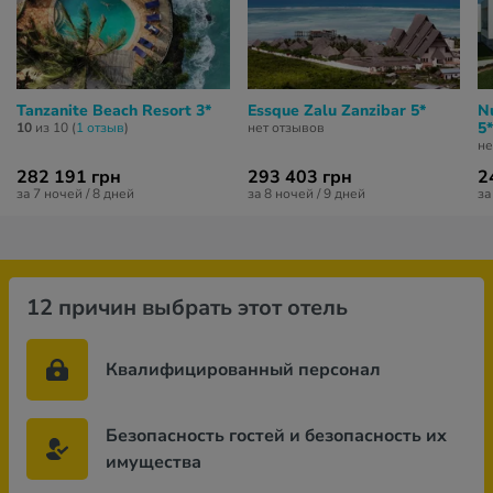
Tanzanite Beach Resort 3*
Essque Zalu Zanzibar 5*
N
5*
10
из 10 (
1 отзыв
)
нет отзывов
не
282 191 грн
293 403 грн
2
за 7 ночей / 8 дней
за 8 ночей / 9 дней
за
12 причин выбрать этот отель
Квалифицированный персонал
Безопасность гостей и безопасность их
имущества