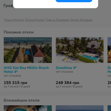
График цен
Туры в Нунгви
Отели Нунгви
Туры в Танзанию
Отели Танзании
Похожие отели
AHG Sun Bay Mlilile Beach
Zanziblue 4*
B
Hotel 4*
Ho
нет отзывов
нет отзывов
не
155 315 грн
248 384 грн
2
за 7 ночей / 8 дней
за 7 ночей / 8 дней
за
Ближайшие отели