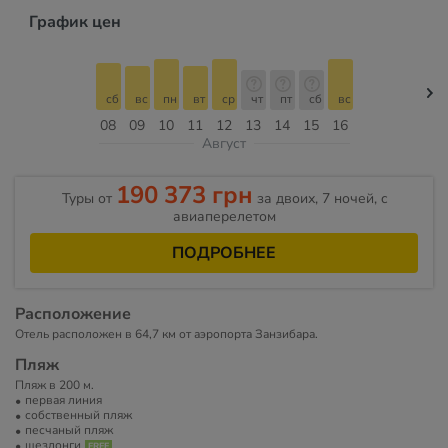
График цен
сб
вс
пн
вт
ср
чт
пт
сб
вс
08
09
10
11
12
13
14
15
16
Август
190 373 грн
Туры от
за двоих, 7 ночей, c
авиаперелетом
ПОДРОБНЕЕ
Расположение
Отель расположен в 64,7 км от аэропорта Занзибара.
Пляж
Пляж в 200 м.
первая линия
собственный пляж
песчаный пляж
шезлонги