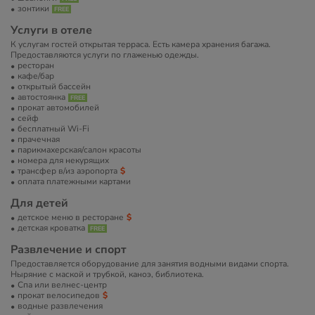
зонтики
Услуги в отеле
К услугам гостей открытая терраса. Есть камера хранения багажа.
Предоставляются услуги по глаженью одежды.
ресторан
кафе/бар
открытый бассейн
автостоянка
прокат автомобилей
сейф
бесплатный Wi-Fi
прачечная
парикмахерская/салон красоты
номера для некурящих
трансфер в/из аэропорта
оплата платежными картами
Для детей
детское меню в ресторане
детская кроватка
Развлечение и спорт
Предоставляется оборудование для занятия водными видами спорта.
Ныряние с маской и трубкой, каноэ, библиотека.
Спа или велнес-центр
прокат велосипедов
водные развлечения