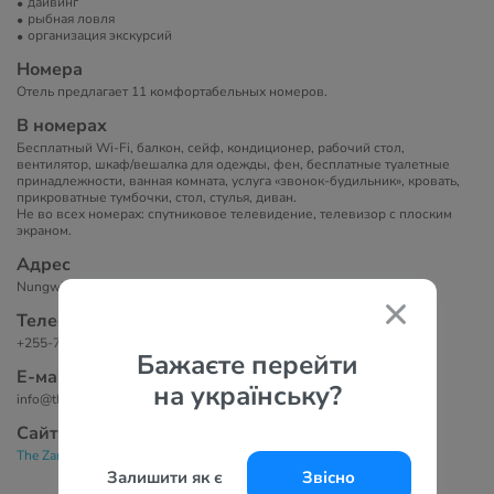
дайвинг
рыбная ловля
организация экскурсий
Номера
Отель предлагает 11 комфортабельных номеров.
В номерах
Бесплатный Wi-Fi, балкон, сейф, кондиционер, рабочий стол,
вентилятор, шкаф/вешалка для одежды, фен, бесплатные туалетные
принадлежности, ванная комната, услуга «звонок-будильник», кровать,
прикроватные тумбочки, стол, стулья, диван.
Не во всех номерах: спутниковое телевидение, телевизор с плоским
экраном.
Адрес
Nungwi Village, Нунгви, Объединенная Республика Танзания
Телефоны
+255-772-222919
Бажаєте перейти
Е-маil
на українську?
info@thezanzibari.com
Сайт
The Zanzibari Boutique Hotel 4*
Залишити як є
Звісно