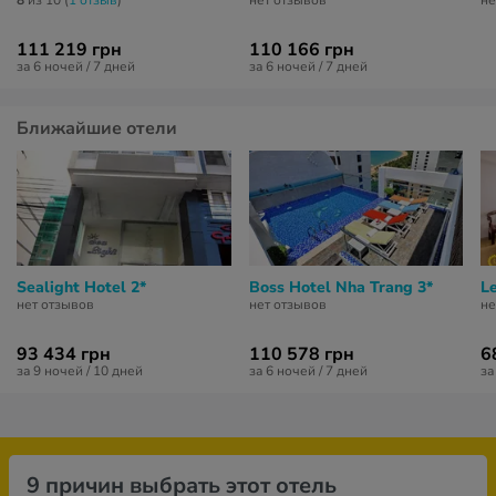
8
из 10 (
1 отзыв
)
нет отзывов
не
111 219 грн
110 166 грн
за 6 ночей / 7 дней
за 6 ночей / 7 дней
Ближайшие отели
Sealight Hotel 2*
Boss Hotel Nha Trang 3*
Le
нет отзывов
нет отзывов
не
93 434 грн
110 578 грн
6
за 9 ночей / 10 дней
за 6 ночей / 7 дней
за
9 причин выбрать этот отель