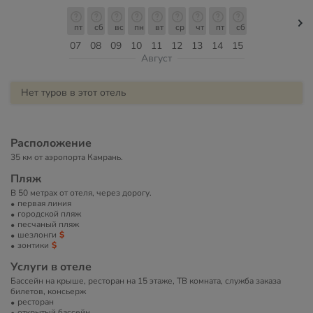
пт
сб
вс
пн
вт
ср
чт
пт
сб
07
08
09
10
11
12
13
14
15
Август
Нет туров в этот отель
Расположение
35 км от аэропорта Камрань.
Пляж
В 50 метрах от отеля, через дорогу.
первая линия
городской пляж
песчаный пляж
шезлонги
зонтики
Услуги в отеле
Бассейн на крыше, ресторан на 15 этаже, ТВ комната, служба заказа
билетов, консьерж
ресторан
открытый бассейн