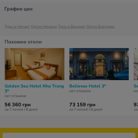
График цен
Туры в Нячанг
Отели Нячанга
Туры в Вьетнам
Отели Вьетнама
Похожие отели
Golden Sea Hotel Nha Trang
Bellevue Hotel 3*
Se
3*
нет отзывов
не
нет отзывов
56 360 грн
73 159 грн
9
за 7 ночей / 8 дней
за 7 ночей / 8 дней
за