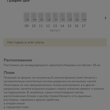
График цен
вс
пн
вт
ср
чт
пт
сб
вс
пн
09
10
11
12
13
14
15
16
17
Август
Нет туров в этот отель
Расположение
Расстояние до международного аэропорта Камрань составляет 26 км.
Пляж
Похожий по форме на полумесяц 6-километровый пляж Нячанга с
великолепным золотистым песком разделен на несколько частей.
Некоторые из них предназначены только для купания, а в других
разрешены занятия водными водами спорта, включая каякинг и катание
на гидроциклах. В семейных, самых многолюдных частях,
расположенных ближе к центру пляжа Нячанга, есть душевые,
рестораны, парковка и другие удобства.
вторая линия
городской пляж