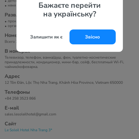
детская кроватка
Бажаєте перейти
няня
на українську?
Развлечение и спорт
прокат велосипедов
организация экскурсий
Номера
Залишити як є
Звісно
Всего 34 номера.
В номерах
Телевизор, телефон, ванна/душ, фен, туалетно-косметические
принадлежности, кондиционер, мини-бар, сейф, бесплатный Wi-Fi,
чайник/кофеварка.
Адрес
12 Tôn Đản, Lộc Thọ Nha Trang, Khánh Hòa Province, Vietnam 650000
Телефоны
+84 258 3523 866
Е-маil
sales.lesoleilhotel@gmail.com
Сайт
Le Soleil Hotel Nha Trang 3*