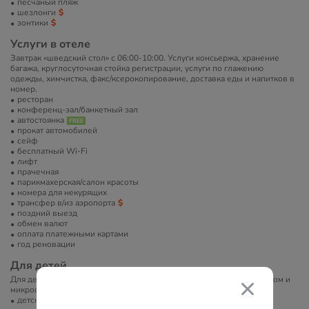
песчаный пляж
шезлонги
зонтики
Услуги в отеле
Завтрак «шведский стол» с 06:00-10:00. Услуги консьержа, хранение
багажа, круглосуточная стойка регистрации, услуги по глажению
одежды, химчистка, факс/ксерокопирование, доставка еды и напитков в
номер.
ресторан
конференц-зал/банкетный зал
автостоянка
прокат автомобилей
сейф
бесплатный Wi-Fi
лифт
прачечная
парикмахерская/салон красоты
номера для некурящих
трансфер в/из аэропорта
поздний выезд
обмен валют
оплата платежными картами
год реновации
Для детей
Для детей в основном ресторане можно воспользоваться блендером и
микроволновой печью.
детские стульчики в ресторане