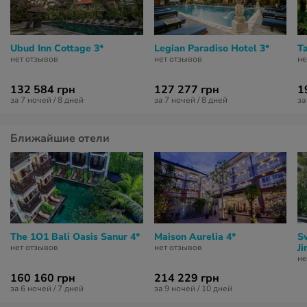
Ubud Inn Cottage 3*
Legian Paradiso Hotel 3*
T
нет отзывов
нет отзывов
не
132 584 грн
127 277 грн
1
за 7 ночей / 8 дней
за 7 ночей / 8 дней
за
Ближайшие отели
The 1O1 Bali Oasis Sanur 4*
Maison Aurelia 4*
S
Ji
нет отзывов
нет отзывов
не
160 160 грн
214 229 грн
за 6 ночей / 7 дней
за 9 ночей / 10 дней