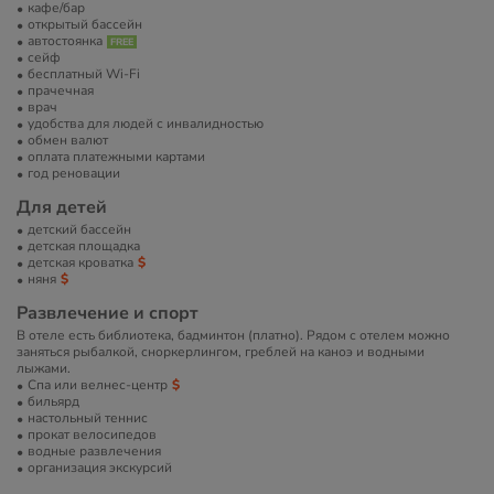
кафе/бар
открытый бассейн
автостоянка
сейф
бесплатный Wi-Fi
прачечная
врач
удобства для людей с инвалидностью
обмен валют
оплата платежными картами
год реновации
Для детей
детский бассейн
детская площадка
детская кроватка
няня
Развлечение и спорт
В отеле есть библиотека, бадминтон (платно). Рядом с отелем можно
заняться рыбалкой, сноркерлингом, греблей на каноэ и водными
лыжами.
Спа или велнес-центр
бильярд
настольный теннис
прокат велосипедов
водные развлечения
организация экскурсий