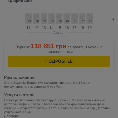
График цен
вт
ср
чт
пт
сб
вс
пн
вт
ср
11
12
13
14
15
16
17
18
19
Август
118 651 грн
Туры от
за двоих, 9 ночей, c
авиаперелетом
ПОДРОБНЕЕ
Расположение
Отель Swastika Bungalows находится примерно в 12 км от
международного аэропорта Нгура Рай.
Услуги в отеле
Стойка регистрации работает круглосуточно. В отеле есть магазины,
ресторан, кафе и 3 бара, 3 бассейна, камера хранения багажа, факс/
ксерокс. У открытого бассейна есть шезлонги, зонтики и бар. Доступны
услуги консьержа.
ресторан