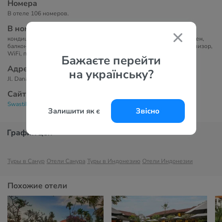
Номера
В отеле 106 номеров.
В номерах
кондиционер, вентилятор, собственная ванная комната с душем, фен,
балкон, мини-холодильник, кофеварка или чайник, телефон, телевизор,
WiFi, письменный стол, бесплатная бутилированная вода
Бажаєте перейти
Адрес
на українську?
Jl. Danau Tamblingan 128, Sanur, Denpasar 80228 Bali - Indonesia
Сайт
Swastika Bungalows 2*
Залишити як є
Звісно
График цен
Туры в Санур
Отели Санура
Туры в Индонезию
Отели Индонезии
Похожие отели