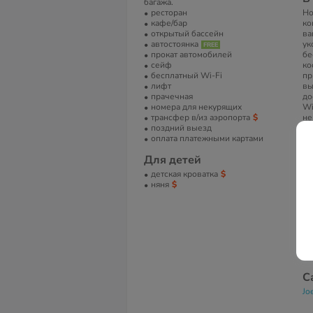
багажа.
ресторан
Но
кафе/бар
ко
открытый бассейн
ва
автостоянка
ук
прокат автомобилей
бе
сейф
ко
бесплатный Wi-Fi
пр
лифт
вы
прачечная
до
номера для некурящих
Wi
трансфер в/из аэропорта
не
поздний выезд
пи
оплата платежными картами
А
Для детей
Ma
детская кроватка
Be
няня
Ла
Т
(+
Е
re
С
Jo