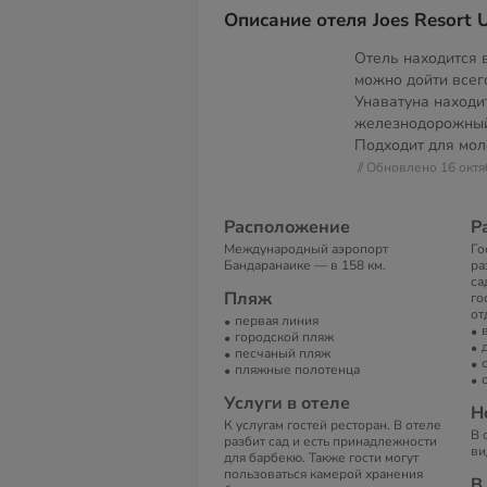
Описание отеля Joes Resort 
Отель находится 
можно дойти всег
Унаватуна находит
железнодорожный 
Подходит для мол
// Обновлено 16 окт
Расположение
Р
Международный аэропорт
Го
Бандаранаике — в 158 км.
ра
са
Пляж
го
от
первая линия
городской пляж
песчаный пляж
пляжные полотенца
Услуги в отеле
Н
К услугам гостей ресторан. В отеле
В 
разбит сад и есть принадлежности
ви
для барбекю. Также гости могут
пользоваться камерой хранения
В