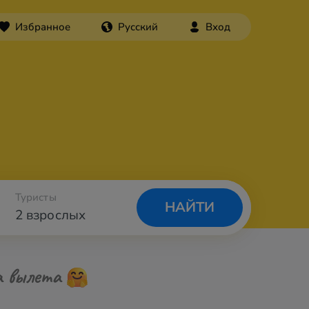
Избранное
Русский
Вход
Туристы
НАЙТИ
2 взрослых
а вылета