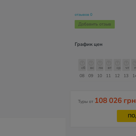
отзывов 0
Добавить отзыв
График цен
сб
вс
пн
вт
ср
чт
пт
сб
сб
вс
пн
вт
ср
чт
п
15
16
17
18
19
20
21
22
08
09
10
11
12
13
1
Август
108 026 грн
Туры от
ПО