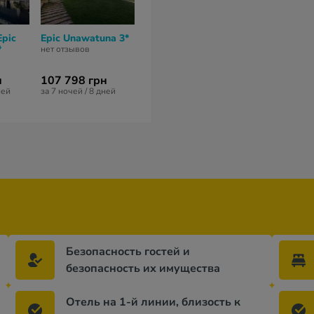
Epic
Epic Unawatuna 3*
Sun N Sea Hotel 2*
Peacock Hote
*
Unawatuna 3
нет отзывов
нет отзывов
нет отзывов
н
107 798 грн
105 995 грн
76 702 грн
ней
за 7 ночей / 8 дней
за 10 ночей / 11 дней
за 6 ночей / 7 
Безопасность гостей и
безопасность их имущества
Отель на 1-й линии, близость к