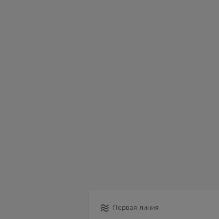
сб
вс
пн
вт
ср
чт
пт
08
09
10
11
12
13
14
Первая линия