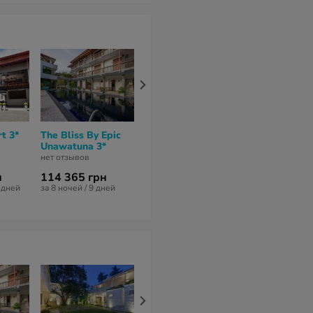
t 3*
The Bliss By Epic
Watergate Resort
Thaproban B
Unawatuna 3*
& Spa 3*
House 3*
нет отзывов
нет отзывов
8
из 10 (
2 отзы
н
114 365 грн
155 633 грн
168 811 гр
2 дней
за 8 ночей / 9 дней
за 14 ночей / 15 дней
за 14 ночей / 1