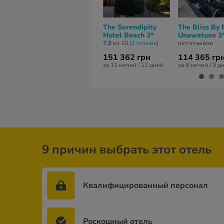
The Serendipity
The Bliss By 
Hotel Beach 3*
Unawatuna 3
7,5
из 10 (
2 отзывa
)
нет отзывов
151 362 грн
114 365 гр
за 11 ночей / 12 дней
за 8 ночей / 9 д
9 причин выбрать этот отель
Квалифицированный персонал
Роскошный отель