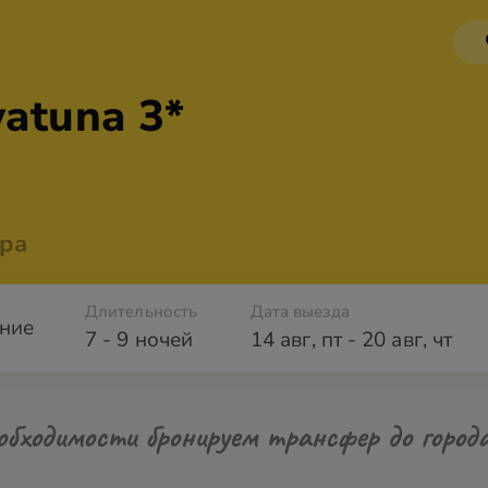
atuna 3*
ра
Длительность
Дата выезда
ние
7 - 9 ночей
14 авг
,
пт
-
20 авг
,
чт
обходимости бронируем трансфер до город