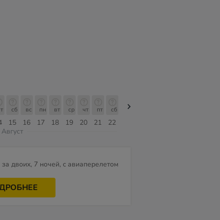
т
сб
вс
пн
вт
ср
чт
пт
сб
сб
вс
пн
вт
ср
чт
4
15
16
17
18
19
20
21
22
08
09
10
11
12
13
Август
за двоих, 7 ночей, c авиаперелетом
ДРОБНЕЕ