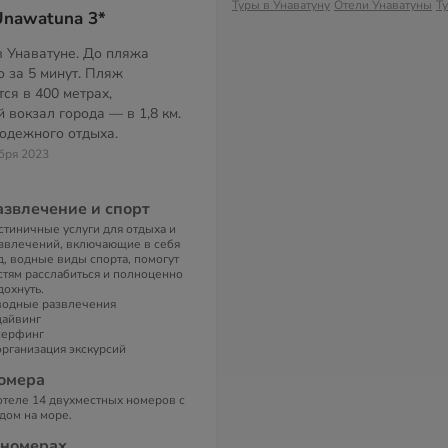
Туры в Унаватуну
Отели Унаватуны
Т
Unawatuna 3*
в Унаватуне. До пляжа
о за 5 минут. Пляж
ся в 400 метрах,
вокзал города — в 1,8 км.
одежного отдыха.
ября 2023
азвлечение и спорт
стиничные услуги для отдыха и
звлечений, включающие в себя
д, водные виды спорта, помогут
стям расслабиться и полноценно
дохнуть.
водные развлечения
дайвинг
серфинг
организация экскурсий
омера
отеле 14 двухместных номеров с
дом на море.
 номерах