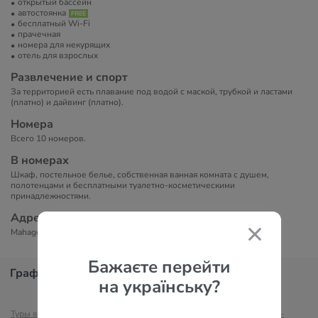
открытый бассейн
автостоянка
бесплатный Wi-Fi
прачечная
номера для некурящих
отель для взрослых
Развлечение и спорт
За территорией есть плавание под водой с маской, трубкой и ластами
(платно) и дайвинг (платно).
Номера
Всего 10 номеров.
В номерах
Шкаф, постельное белье, собственная ванная комната с душем,
полотенцами и бесплатными туалетно-косметическими
принадлежностями.
Адрес
Mahagedarawaththa, Ganahena, 80600 Унаватуна, Шри-Ланка.
Бажаєте перейти
График цен
на українську?
Туры в Унаватуну
Отели Унаватуны
Туры в Шри-Ланку
Отели Шри-