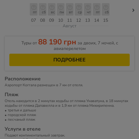
пт
сб
вс
пн
вт
ср
чт
пт
сб
07
08
09
10
11
12
13
14
15
Август
88 190 грн
Туры от
за двоих, 7 ночей, c
авиаперелетом
ПОДРОБНЕЕ
Расположение
Аэропорт Коггала размещен в 7 км от отеля.
Пляж
Отель находится в 2 минутах ходьбы от пляжа Унаватуна, в 18 минутах
ходьбы от пляжа Далавелла и в 1,9 км от пляжа Михирипенна.
третья и дальше
городской пляж
песчаный пляж
Услуги в отеле
Подают континентальный завтрак.