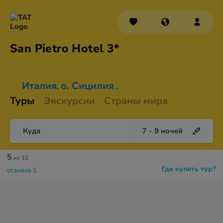
San Pietro
Hotel 3*
Италия
о. Сицилия
,
,
Туры
Экскурсии
Страны мира
Куда
7
-
9
ночей
5
из 10
Где купить тур?
отзывов 1