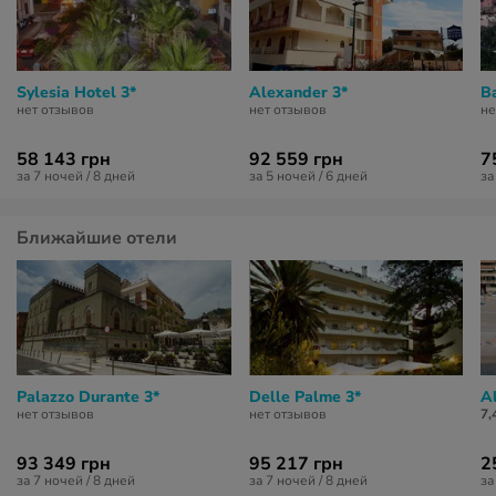
Sylesia Hotel 3*
Alexander 3*
Ba
нет отзывов
нет отзывов
не
58 143 грн
92 559 грн
7
за 7 ночей / 8 дней
за 5 ночей / 6 дней
за
Ближайшие отели
Palazzo Durante 3*
Delle Palme 3*
A
нет отзывов
нет отзывов
7,
93 349 грн
95 217 грн
2
за 7 ночей / 8 дней
за 7 ночей / 8 дней
за