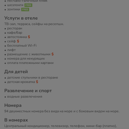
песчано-галечный пляж
шезлонги
зонтики
Услуги в отеле
ТВ-зал, терраса, сейфы на ресепшн.
ресторан
кафе/бар
автостоянка
сейф
бесплатный Wi-Fi
лифт
размещение с животными
номера для некурящих
оплата платежными картами
Для детей
детские стульчики в ресторане
детская кроватка
Развлечение и спорт
водные развлечения
Номера
94 двухместных номера без вида на море и с боковым видом на море.
В номерах
Центральный кондиционер, телевизор, телефон, мини-бар (платно),