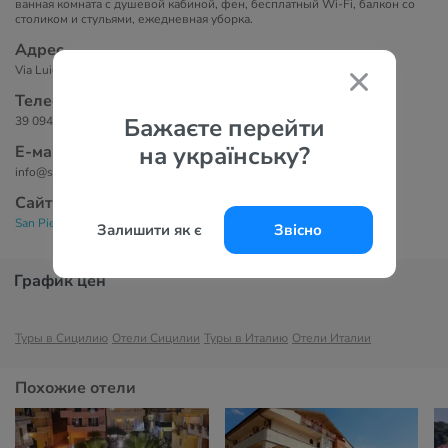
ванная комната с душевой кабиной, фен, бесплатный Wi-Fi, балкон со
столиком и стульями, ежедневная уборка.
Адрес
Via Luigi Rizzo, 98037 Letojanni ME, Италия
Телефоны
Бажаєте перейти
39 0942 36081
на українську?
Е-маil
info@sanpietro-hotel.it
Сайт
San Pietro Hotel 3*
Залишити як є
Звісно
График цен
Туры в Сицилию
Отели Сицилии
Туры в Италию
Отели Италии
Похожие отели