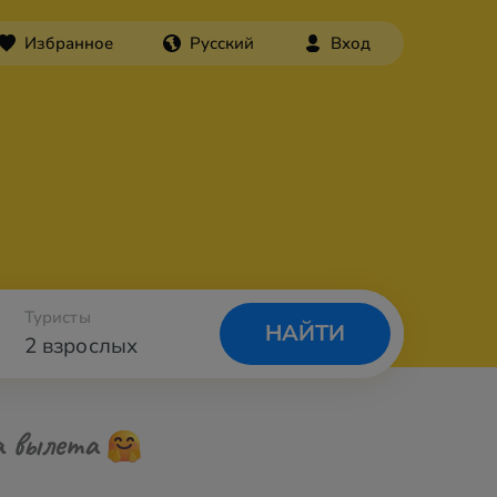
Избранное
Русский
Вход
Туристы
НАЙТИ
2 взрослых
а вылета