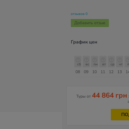
отзывов 0
Добавить отзыв
График цен
сб
вс
пн
вт
ср
чт
пт
сб
сб
вс
пн
вт
ср
чт
п
15
16
17
18
19
20
21
22
08
09
10
11
12
13
1
Август
44 864 грн
Туры от
ПО