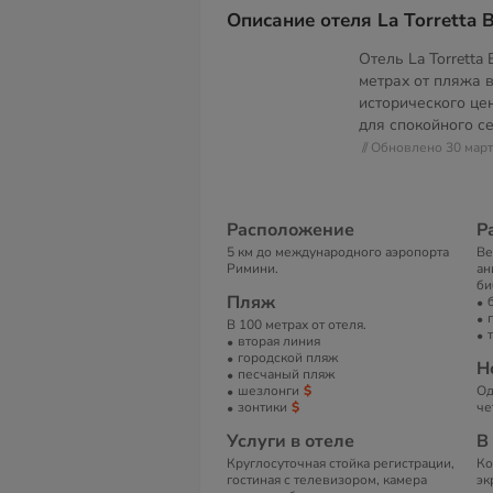
Описание отеля La Torretta 
Отель La Torretta
метрах от пляжа в
исторического це
для спокойного се
// Обновлено 30 мар
Расположение
Р
5 км до международного аэропорта
Ве
Римини.
ан
би
Пляж
В 100 метрах от отеля.
вторая линия
городской пляж
Н
песчаный пляж
шезлонги
Од
зонтики
че
Услуги в отеле
В
Круглосуточная стойка регистрации,
Ко
гостиная с телевизором, камера
эк