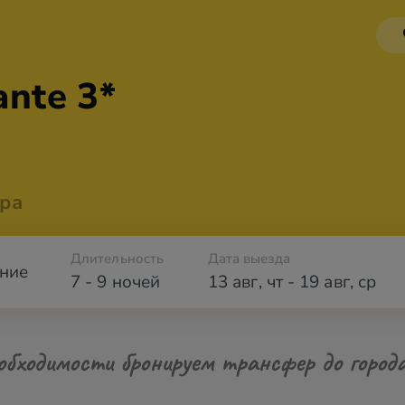
nte 3*
ра
Длительность
Дата выезда
ние
7 - 9 ночей
13 авг
,
чт
-
19 авг
,
ср
обходимости бронируем трансфер до город