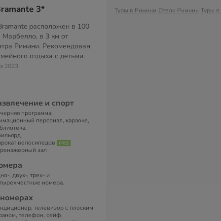
Bramante 3*
Туры в Римини
Отели Римини
Туры в
 Bramante расположен в 100
 Марбелло, в 3 км от
нтра Римини. Рекомендован
мейного отдыха с детьми.
та 2023
азвлечение и спорт
черняя программа,
имационный персонал, караоке,
блиотека.
бильярд
прокат велосипедов
тренажерный зал
омера
но-, двух-, трех- и
тырехместные номера.
 номерах
ндиционер, телевизор с плоским
раном, телефон, сейф,