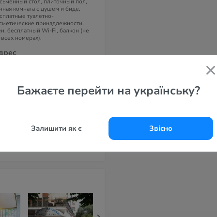
сьменный стол, плиточный пол,
нная комната с душем и биде,
сплатные туалетно-
сметические принадлежности,
н, бесплатный Wi-Fi, балкон (не
 всех номерах).
дрес
ale Regina Elena, 199, 47924 Rimini
, Италия
елефоны
Бажаєте перейти на українську?
 0541 380286
-маil
fo@hotelsullaspiaggiarimini.it
Залишити як є
Звісно
айт
 Torretta Bramante 3*