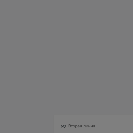
сб
вс
пн
вт
ср
чт
пт
08
09
10
11
12
13
14
Вторая линия