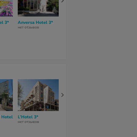
l 3*
Anversa Hotel 3*
Tre Stelle Hotel 3*
Vannucci Hot
нет отзывов
нет отзывов
4
из 10 (
1 отзы
43 681 грн
за 7 ночей / 8 дней
 Hotel
L’Hotel 3*
Spiaggia Marconi
Parco dei Pri
Hotel 3*
4*
нет отзывов
нет отзывов
9
из 10 (
2 отзы
47 964 грн
100 793 гр