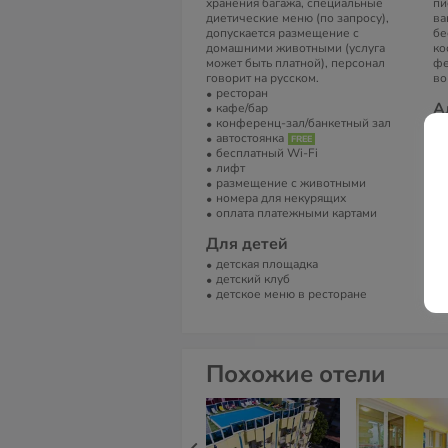
хранения багажа, специальные
пи
диетические меню (по запросу),
ва
допускается размещение с
бе
домашними животными (услуга
ко
может быть платной), персонал
фе
говорит на русском.
во
ресторан
А
кафе/бар
конференц-зал/банкетный зал
Vi
автостоянка
RN
бесплатный Wi-Fi
лифт
Т
размещение с животными
39
номера для некурящих
оплата платежными картами
Е
Для детей
in
детская площадка
С
детский клуб
детское меню в ресторане
La
Похожие отели