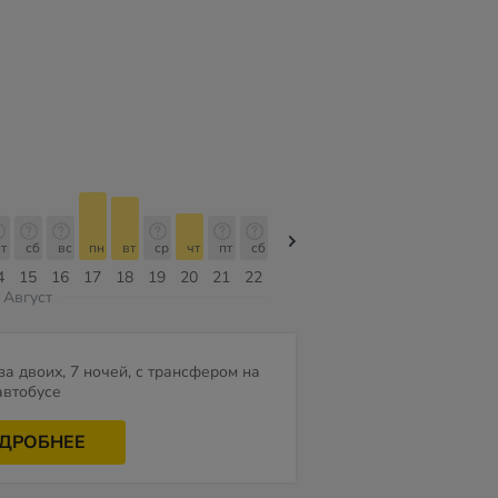
т
сб
вс
пн
вт
ср
чт
пт
сб
сб
вс
пн
вт
ср
чт
4
15
16
17
18
19
20
21
22
08
09
10
11
12
13
Август
за двоих, 7 ночей, с трансфером на
автобусе
ДРОБНЕЕ