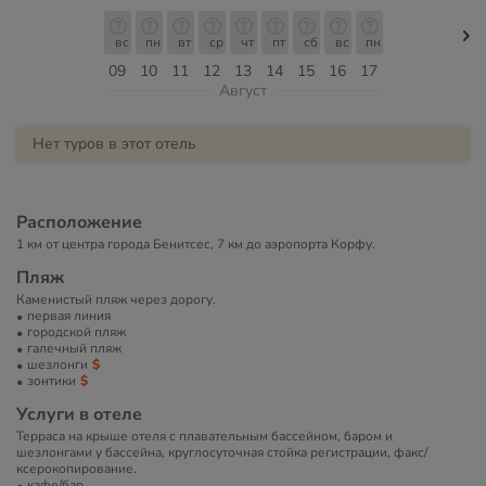
вс
пн
вт
ср
чт
пт
сб
вс
пн
09
10
11
12
13
14
15
16
17
Август
Нет туров в этот отель
Расположение
1 км от центра города Бенитсес, 7 км до аэропорта Корфу.
Пляж
Каменистый пляж через дорогу.
первая линия
городской пляж
галечный пляж
шезлонги
зонтики
Услуги в отеле
Терраса на крыше отеля с плавательным бассейном, баром и
шезлонгами у бассейна, круглосуточная стойка регистрации, факс/
ксерокопирование.
кафе/бар