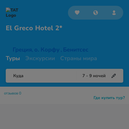
El Greco
Hotel 2*
Греция
о. Корфу
Бенитсес
,
,
Туры
Экскурсии
Страны мира
Куда
7
-
9
ночей
отзывов 0
Где купить тур?