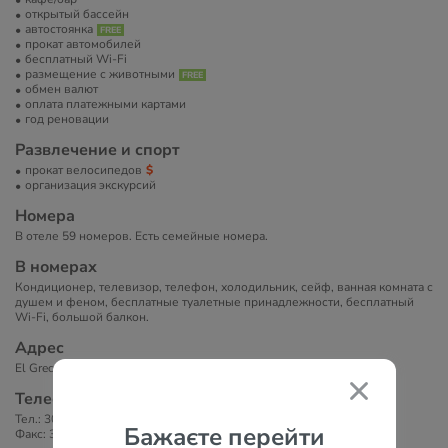
открытый бассейн
автостоянка
прокат автомобилей
бесплатный Wi-Fi
размещение с животными
обмен валют
оплата платежными картами
год реновации
Развлечение и спорт
прокат велосипедов
организация экскурсий
Номера
В отеле 59 номеров. Есть семейные номера.
В номерах
Кондиционер, телевизор, телефон, холодильник, сейф, ванная комната с
душем и феном, бесплатные туалетные принадлежности, бесплатный
Wi-Fi, большой балкон.
Адрес
El Greco Hotel, Benitses, Бенитсес, 49084, Греция
Телефоны
Тел.: 30 26610 72093
Бажаєте перейти
Факс: 30 26610 72461