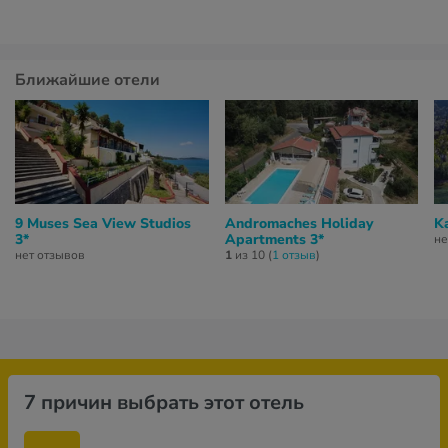
Ближайшие отели
9 Muses Sea View Studios
Andromaches Holiday
Ka
3*
Apartments 3*
не
нет отзывов
1
из 10 (
1 отзыв
)
7 причин выбрать этот отель